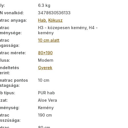
ly
:
6.3 kg
N vonalkód
:
3478630536133
trac anyaga
:
Hab
,
Kókusz
trac
H3 - közepesen kemény, H4 -
eménysége
:
kemény
trac
10 cm alatt
agassága
:
trac mérete
:
80x190
ílusa
:
Modern
ndeltetés
Gyerek
erint
:
matrac pontos
10 cm
stagsága
:
b típus
:
PUR hab
zat
:
Aloe Vera
eménység
:
Kemény
trac
190 cm
sszúsága
:
trac
80 cm