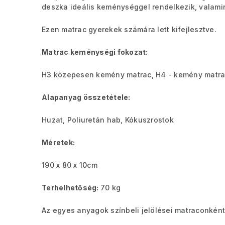
deszka ideális keménységgel rendelkezik, valamin
Ezen matrac gyerekek számára lett kifejlesztve.
Matrac keménységi fokozat:
H3 közepesen kemény matrac, H4 - kemény matr
Alapanyag összetétele:
Huzat, Poliuretán hab, Kókuszrostok
Méretek:
190 x 80 x 10cm
Terhelhetőség:
70 kg
Az egyes anyagok színbeli jelölései matraconként