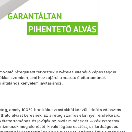
ogató rétegeként terveztek. Kivételes ellenálló képességgel
iókkal szemben, ami hozzájárul a matrac élettartamának
általános kényelem javításához.
teg, amely 100%-ban kókuszrostokból készül, ideális választás
ható alvást keresnek. Ez a réteg számos előnnyel rendelkezik,
élettartamához és javítják az alvás minőségét. A kókuszrostok
nizmusok megjelenését, kiváló légáteresztést, szilárdságot és