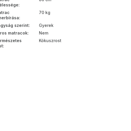
élessége
:
trac
70 kg
herbírása
:
gyság szerint
:
Gyerek
ros matracok
:
Nem
rmészetes
Kókuszrost
st
: