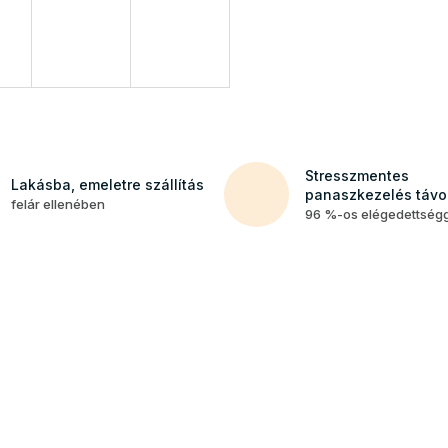
Stresszmentes
Lakásba, emeletre szállítás
panaszkezelés távol
felár ellenében
96 %-os elégedettség