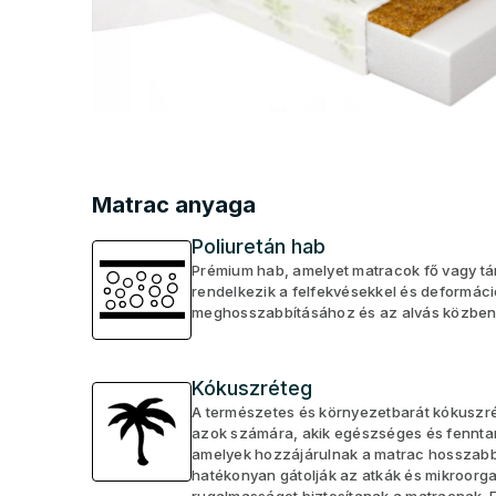
Matrac anyaga
Poliuretán hab
Prémium hab, amelyet matracok fő vagy tám
rendelkezik a felfekvésekkel és deformác
meghosszabbításához és az alvás közbeni 
Kókuszréteg
A természetes és környezetbarát kókuszré
azok számára, akik egészséges és fenntart
amelyek hozzájárulnak a matrac hosszabb 
hatékonyan gátolják az atkák és mikroorga