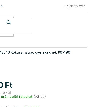
 áru visszaküldése
Általános Szerződési Feltételek
Eléged
Bejelentkezés
EL 10 Kókuszmatrac gyerekeknek 80x190
0 Ft
 nélkül
Egységár:
 órán belül feladjuk
(>3 db)