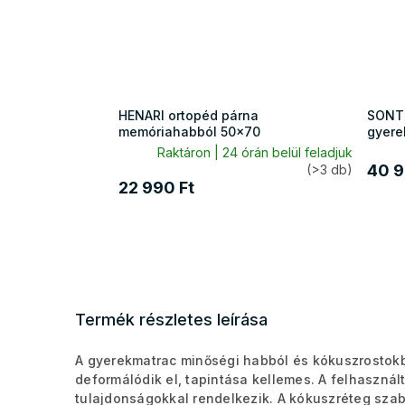
HENARI ortopéd párna
SONTO
memóriahabból 50x70
gyere
Raktáron | 24 órán belül feladjuk
40 9
(>3 db)
22 990 Ft
Termék részletes leírása
A gyerekmatrac minőségi habból és kókuszrostokbó
deformálódik el, tapintása kellemes. A felhasznál
tulajdonságokkal rendelkezik. A kókuszréteg szab