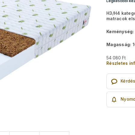
Legkésőbbi kéz
H3/H4 kategó
matracok el
Keménység:
Magasság:
1
54 080 Ft
Részletes in
Kérdé
Nyomo