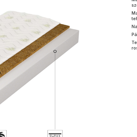
sz
Ma
te
Na
Pá
Te
ro