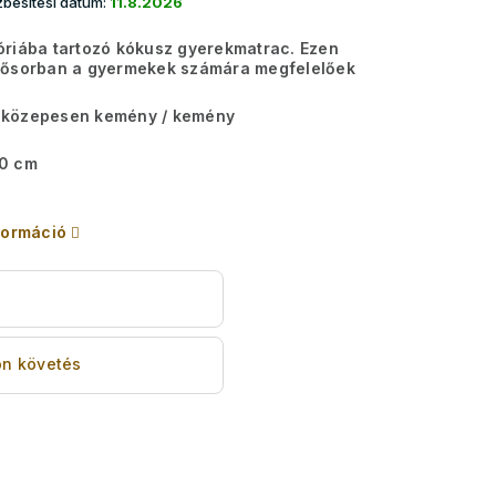
besítési dátum:
11.8.2026
riába tartozó kókusz gyerekmatrac. Ezen
sősorban a gyermekek számára megfelelőek
közepesen kemény / kemény
0 cm
formáció
s
n követés