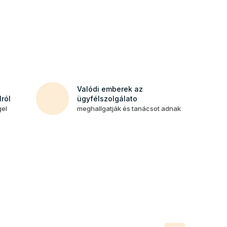
Valódi emberek az
ról
ügyfélszolgálato
gel
meghallgatják és tanácsot adnak