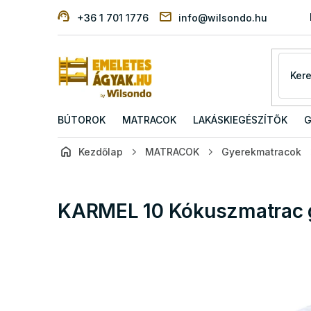
Ugrás
+36 1 701 1776
info@wilsondo.hu
a
fő
tartalomhoz
BÚTOROK
MATRACOK
LAKÁSKIEGÉSZÍTŐK
G
Kezdőlap
MATRACOK
Gyerekmatracok
KARMEL 10 Kókuszmatrac 