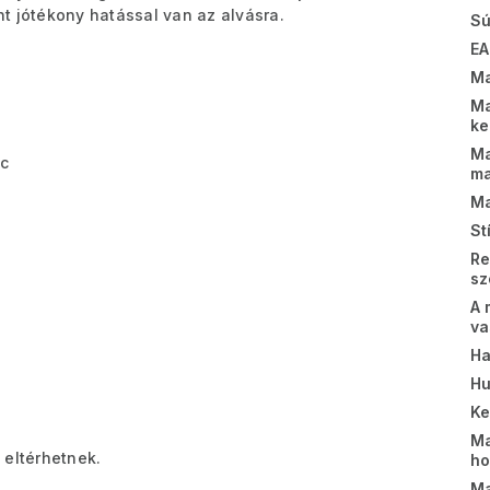
t jótékony hatással van az alvásra.
Sú
EA
Ma
Ma
k
Ma
ac
m
Ma
St
Re
sz
A 
va
Ha
Hu
K
Ma
 eltérhetnek.
ho
Ma