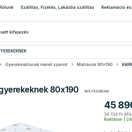
Rólunk
Szállítás, Fizetés, Lakásba szállítás
Reklamáció és
YEREKEKNEK
Gyerekmatracok méret szerint
Matracok 80x190
KARM
gyerekeknek 80x190
WX74338/AV
45 89
36 134 Ft ÁFA
Raktáron | 24