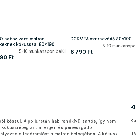
 habszivacs matrac
DORMEA matracvédő 80x190
keknek kókusszal 80x190
5-10 munkanapon
5-10 munkanapon belül
8 790 Ft
90 Ft
K
Ka
l készül. A poliuretán hab rendkívül tartós, így nem
t kókuszréteg antiallergén és penészgátló
ályozza a légáramlást a matrac belsejében. A kókusz
Jó