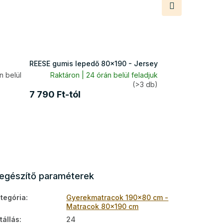
Következő
termék
REESE gumis lepedő 80x190 - Jersey
 belül
Raktáron | 24 órán belül feladjuk
(>3 db)
7 790 Ft-tól
iegészítő paraméterek
tegória
:
Gyerekmatracok 190x80 cm -
Matracok 80x190 cm
tállás
:
24