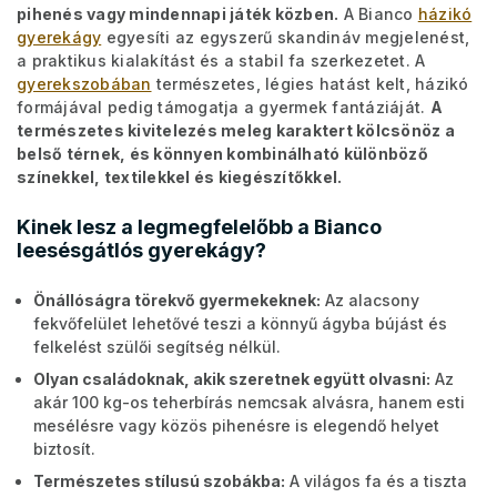
pihenés vagy mindennapi játék közben.
A Bianco
házikó
gyerekágy
egyesíti az egyszerű skandináv megjelenést,
a praktikus kialakítást és a stabil fa szerkezetet. A
gyerekszobában
természetes, légies hatást kelt, házikó
formájával pedig támogatja a gyermek fantáziáját.
A
természetes kivitelezés meleg karaktert kölcsönöz a
belső térnek, és könnyen kombinálható különböző
színekkel, textilekkel és kiegészítőkkel.
Kinek lesz a legmegfelelőbb a Bianco
leesésgátlós gyerekágy?
Önállóságra törekvő gyermekeknek:
Az alacsony
fekvőfelület lehetővé teszi a könnyű ágyba bújást és
felkelést szülői segítség nélkül.
Olyan családoknak, akik szeretnek együtt olvasni:
Az
akár 100 kg-os teherbírás nemcsak alvásra, hanem esti
mesélésre vagy közös pihenésre is elegendő helyet
biztosít.
Természetes stílusú szobákba:
A világos fa és a tiszta