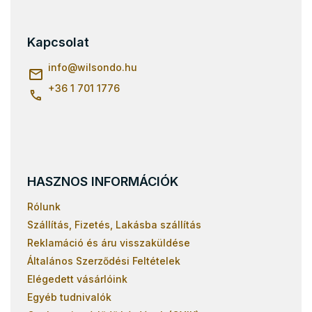
á
b
l
Kapcsolat
é
c
info
@
wilsondo.hu
+36 1 701 1776
HASZNOS INFORMÁCIÓK
Rólunk
Szállítás, Fizetés, Lakásba szállítás
Reklamáció és áru visszaküldése
Általános Szerződési Feltételek
Elégedett vásárlóink
Egyéb tudnivalók