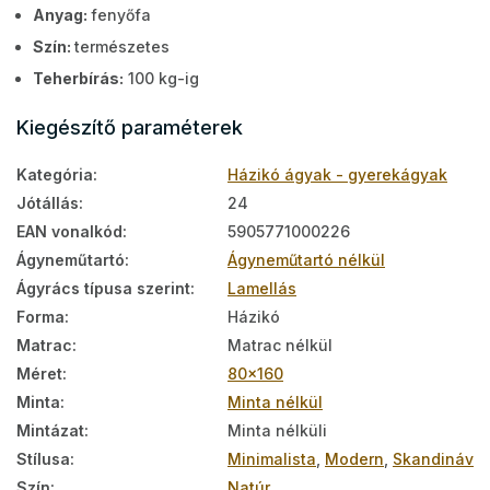
Anyag:
fenyőfa
Szín:
természetes
Teherbírás:
100 kg-ig
Kiegészítő paraméterek
Kategória
:
Házikó ágyak - gyerekágyak
Jótállás
:
24
EAN vonalkód
:
5905771000226
Ágyneműtartó
:
Ágyneműtartó nélkül
Ágyrács típusa szerint
:
Lamellás
Forma
:
Házikó
Matrac
:
Matrac nélkül
Méret
:
80x160
Minta
:
Minta nélkül
Mintázat
:
Minta nélküli
Stílusa
:
Minimalista
,
Modern
,
Skandináv
Szín
:
Natúr