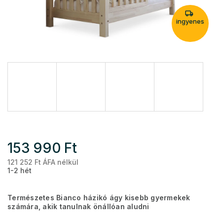
ingyenes
153 990 Ft
121 252 Ft ÁFA nélkül
Eg
1-2 hét
Természetes Bianco házikó ágy kisebb gyermekek
számára, akik tanulnak önállóan aludni