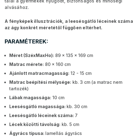
talál a gyermekek nyugodt, biztonságos és minőségi
alvásához.
A fényképek illusztrációk, a leesésgátló léceinek száma
az ágy konkrét méretétől függően eltérhet.
PARAMÉTEREK:
Méret (SzéxMaxHo):
89 x 135 x 169 cm
Matrac mérete:
80 x 160 cm
Ajánlott matracmagasság:
12 - 15 cm
Matrac beépítési mélysége:
kb. 3 cm (a matrac nem
tartozék)
Lábak magassága:
10 cm
Leesésgátló magassága:
kb. 30 cm
Leesésgátló léceinek száma:
7
Lécek közötti távolság:
kb. 5 cm
Ágyrács típusa:
lamellás ágyrács