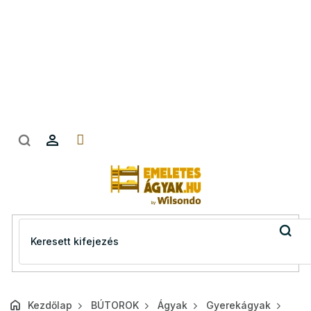
Ugrás
a
fő
tartalomhoz
Kezdőlap
BÚTOROK
Ágyak
Gyerekágyak