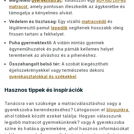
Megfelelő
gyerekmatrac
:
Válasszon egy
80x160 cm-es
matracot
, amely pontosan illeszkedik az ágykeretbe és
támogatja a kényelmes alvást.
Védelem és tisztaság:
Egy vízálló
matracvédő
és
légáteresztő pamut
lepedők
segítenek hosszabb ideig
frissen tartani a fekhelyet.
Puha gyermektextil:
A vidám mintás gyermek
ágyneműhuzatok és puha párnák kellemes helyet
teremtenek az alváshoz és a pihenéshez.
Összehangolt belső tér:
A szobát kiegészítheti
éjjeliszekrényekkel vagy természetes dekorú
gyerekasztalokkal és székekkel
.
Hasznos tippek és inspirációk
Tanácsra van szüksége a matracválasztáshoz vagy a
gyerekszoba berendezéséhez? Látogasson el
blogunkra
,
ahol többek között ezeket találja: Hogyan válasszunk
legjobb matracot gyermekünknek? vagy A gyerekszoba
színe és hatása gyermekére, ahol hasznos információkat