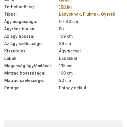
Terhelhetőség
:
100 kg
Típus
:
Lányoknak
,
Fiúknak
,
Gyerek
Ágy magassága
:
0 - 40 cm
Ágyrács típusa
:
Fix
Az ágy hossza
:
169 cm
Az ágy szélessége
:
89 cm
Kiszerelés
:
Ágyráccsal
Lábak
:
Lábakkal
Magasság ágytámlával
:
135 cm
Matrac hosszúsága
:
160 cm
Matrac szélessége
:
80 cm
Pótágy
:
Pótágy nélkül
L