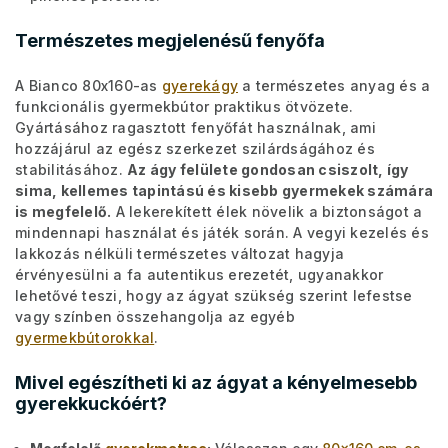
Természetes megjelenésű fenyőfa
A Bianco 80x160-as
gyerekágy
a természetes anyag és a
funkcionális gyermekbútor praktikus ötvözete.
Gyártásához ragasztott fenyőfát használnak, ami
hozzájárul az egész szerkezet szilárdságához és
stabilitásához.
Az ágy felülete gondosan csiszolt, így
sima, kellemes tapintású és kisebb gyermekek számára
is megfelelő.
A lekerekített élek növelik a biztonságot a
mindennapi használat és játék során. A vegyi kezelés és
lakkozás nélküli természetes változat hagyja
érvényesülni a fa autentikus erezetét, ugyanakkor
lehetővé teszi, hogy az ágyat szükség szerint lefestse
vagy színben összehangolja az egyéb
gyermekbútorokkal
.
Mivel egészítheti ki az ágyat a kényelmesebb
gyerekkuckóért?