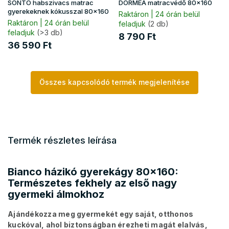
SONTO habszivacs matrac
DORMEA matracvédő 80x160
gyerekeknek kókusszal 80x160
Raktáron | 24 órán belül
Raktáron | 24 órán belül
feladjuk
(2 db)
feladjuk
(>3 db)
8 790 Ft
36 590 Ft
Összes kapcsolódó termék megjelenítése
Termék részletes leírása
Bianco házikó gyerekágy 80x160:
Természetes fekhely az első nagy
gyermeki álmokhoz
Ajándékozza meg gyermekét egy saját, otthonos
kuckóval, ahol biztonságban érezheti magát elalvás,