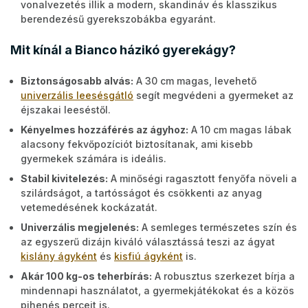
vonalvezetés illik a modern, skandináv és klasszikus
berendezésű gyerekszobákba egyaránt.
Mit kínál a Bianco házikó gyerekágy?
Biztonságosabb alvás:
A 30 cm magas, levehető
univerzális leesésgátló
segít megvédeni a gyermeket az
éjszakai leeséstől.
Kényelmes hozzáférés az ágyhoz:
A 10 cm magas lábak
alacsony fekvőpozíciót biztosítanak, ami kisebb
gyermekek számára is ideális.
Stabil kivitelezés:
A minőségi ragasztott fenyőfa növeli a
szilárdságot, a tartósságot és csökkenti az anyag
vetemedésének kockázatát.
Univerzális megjelenés:
A semleges természetes szín és
az egyszerű dizájn kiváló választássá teszi az ágyat
kislány ágyként
és
kisfiú ágyként
is.
Akár 100 kg-os teherbírás:
A robusztus szerkezet bírja a
mindennapi használatot, a gyermekjátékokat és a közös
pihenés perceit is.