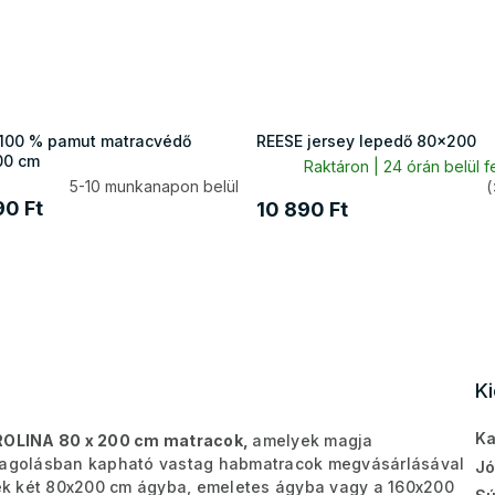
100 % pamut matracvédő
REESE jersey lepedő 80x200
00 cm
Raktáron | 24 órán belül f
5-10 munkanapon belül
(
90 Ft
10 890 Ft
K
Ka
OLINA 80 x 200 cm matracok,
amelyek magja
agolásban kapható vastag habmatracok megvásárlásával
Jó
enek két 80x200 cm ágyba, emeletes ágyba vagy a 160x200