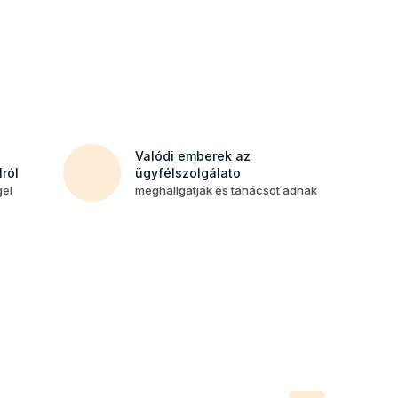
Valódi emberek az
ról
ügyfélszolgálato
gel
meghallgatják és tanácsot adnak