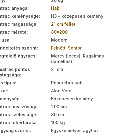
ly
:
26 kg
trac anyaga
:
Hab
trac keménysége
:
H3 - közepesen kemény
trac magassága
:
21 cm fellet
trac mérete
:
80x200
ílusa
:
Modern
ndeltetés szerint
:
Felnőtt
,
Senior
gfelelő ágyrács
:
Merev (léces), Rugalmas
(lamellás)
matrac pontos
21 cm
stagsága
:
b típus
:
Poliuretán hab
zat
:
Aloe Vera
eménység
:
Közepesen kemény
trac hosszúsága
:
200 cm
trac szélessége
:
80 cm
trac teherbírása
:
100 kg
gyság szerint
:
Egyszemélyes ágyhoz