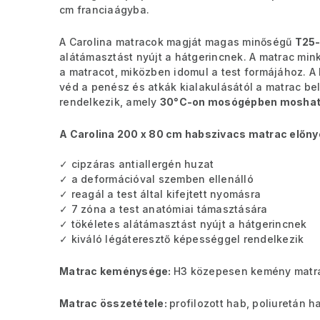
cm franciaágyba.
A Carolina matracok magját magas minőségű
T25-
alátámasztást nyújt a hátgerincnek. A matrac min
a matracot, miközben idomul a test formájához. A
véd a penész és atkák kialakulásától a matrac be
rendelkezik, amely
30°C-on mosógépben moshat
A Carolina 200 x 80 cm habszivacs matrac előnye
✓ cipzáras antiallergén huzat
✓ a deformációval szemben ellenálló
✓ reagál a test által kifejtett nyomásra
✓ 7 zóna a test anatómiai támasztására
✓ tökéletes alátámasztást nyújt a hátgerincnek
✓ kiváló légáteresztő képességgel rendelkezik
Matrac keménysége:
H3 közepesen kemény matr
Matrac összetétele:
profilozott hab, poliuretán h