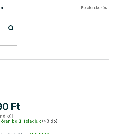
 áru visszaküldése
Általános Szerződési Feltételek
Eléged
Bejelentkezés
90 Ft
 nélkül
Egységár:
 órán belül feladjuk
(>3 db)