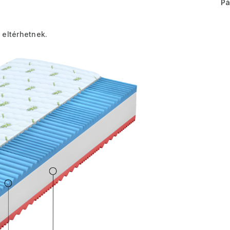
Pá
 eltérhetnek.