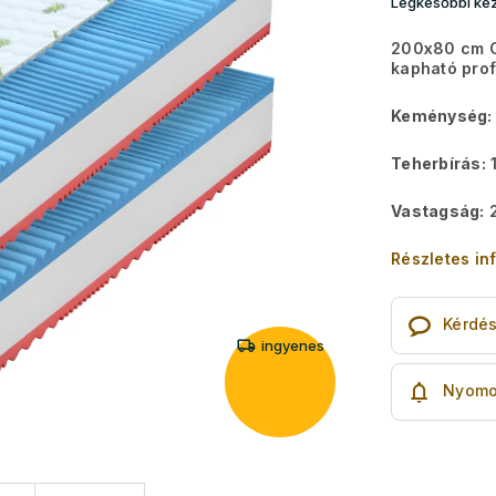
Legkésőbbi kéz
200x80 cm C
kapható prof
Keménység:
Teherbírás:
1
Vastagság:
2
Részletes in
Kérdé
ingyenes
Nyomo