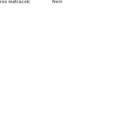
ros matracok
:
Nem