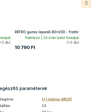
Következő
termék
RÉFRO gumis lepedő 80x200 - frottír
eladjuk
Raktáron | 24 órán belül feladjuk
>3 db)
(>3 db)
10 790 Ft
iegészítő paraméterek
tegória
:
1+1 matrac AKCIÓ
tállás
:
24