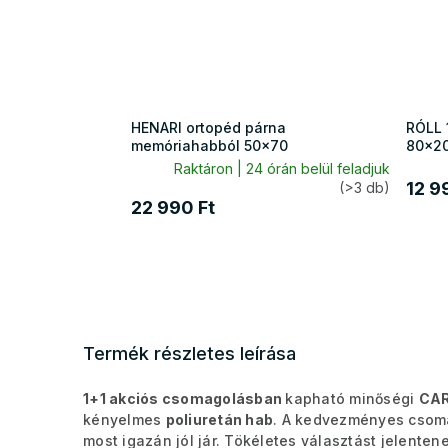
HENARI ortopéd párna
RÓLL 
memóriahabból 50x70
80x2
Raktáron | 24 órán belül feladjuk
12 9
(>3 db)
22 990 Ft
Termék részletes leírása
1+1 akciós csomagolásban
kapható minőségi
CAR
kényelmes
poliuretán hab
. A kedvezményes csom
most igazán jól jár. Tökéletes választást jelent