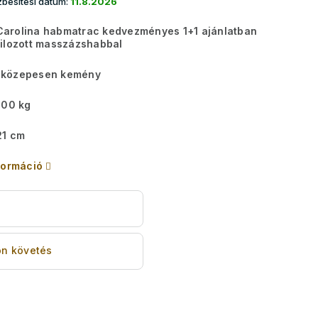
besítési dátum:
11.8.2026
arolina habmatrac kedvezményes 1+1 ajánlatban
ilozott masszázshabbal
közepesen kemény
00 kg
1 cm
formáció
s
n követés