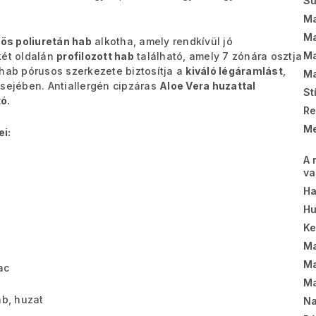
Sú
Ma
Ma
ös poliuretán hab
alkotha, amely rendkívül jó
Ma
két oldalán
profilozott hab
található, amely 7 zónára osztja
 hab pórusos szerkezete biztosítja a
kiváló légáramlást
,
Ma
lsejében. Antiallergén cipzáras
Aloe Vera huzattal
St
ó.
Re
Me
i:
A 
va
Ha
Hu
K
Ma
Ma
ac
Ma
ab, huzat
Na