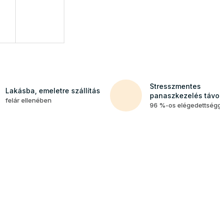
Stresszmentes
Lakásba, emeletre szállítás
panaszkezelés távol
felár ellenében
96 %-os elégedettség