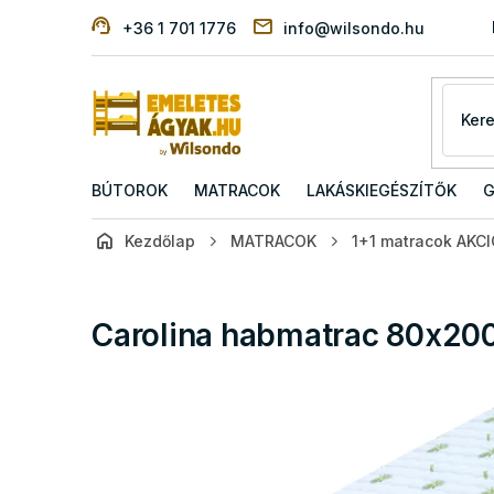
Ugrás
+36 1 701 1776
info@wilsondo.hu
a
fő
tartalomhoz
BÚTOROK
MATRACOK
LAKÁSKIEGÉSZÍTŐK
G
Kezdőlap
MATRACOK
1+1 matracok AKC
Carolina habmatrac 80x200