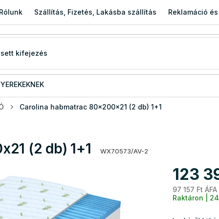
Rólunk
Szállítás, Fizetés, Lakásba szállítás
Reklamáció és
YEREKEKNEK
IÓ
Carolina habmatrac 80x200x21 (2 db) 1+1
x21 (2 db) 1+1
WX70573/AV-2
123 3
97 157 Ft ÁFA
Raktáron | 24