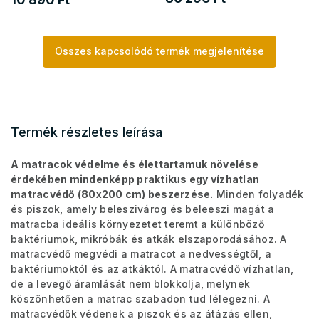
Összes kapcsolódó termék megjelenítése
Termék részletes leírása
A matracok védelme és élettartamuk növelése
érdekében mindenképp praktikus egy vízhatlan
matracvédő (80x200 cm) beszerzése.
Minden folyadék
és piszok, amely beleszivárog és beleeszi magát a
matracba ideális környezetet teremt a különböző
baktériumok, mikróbák és atkák elszaporodásához. A
matracvédő megvédi a matracot a nedvességtől, a
baktériumoktól és az atkáktól. A matracvédő vízhatlan,
de a levegő áramlását nem blokkolja, melynek
köszönhetően a matrac szabadon tud lélegezni. A
matracvédők védenek a piszok és az átázás ellen,