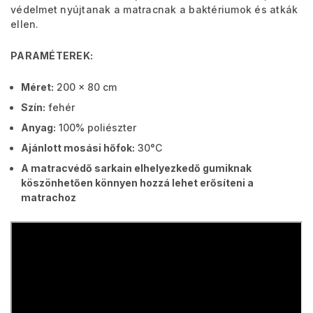
védelmet nyújtanak a matracnak a baktériumok és atkák
ellen.
PARAMÉTEREK:
Méret:
200 x 80 cm
Szín:
fehér
Anyag:
100% poliészter
Ajánlott mosási hőfok:
30°C
A matracvédő sarkain elhelyezkedő gumiknak
köszönhetően könnyen hozzá lehet erősíteni a
matrachoz