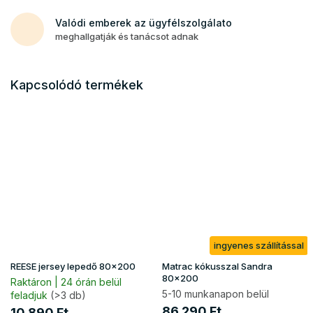
Valódi emberek az ügyfélszolgálato
meghallgatják és tanácsot adnak
Kapcsolódó termékek
ingyenes szállítással
REESE jersey lepedő 80x200
Matrac kókusszal Sandra
80x200
Raktáron | 24 órán belül
5-10 munkanapon belül
feladjuk
(>3 db)
86 290 Ft
10 890 Ft