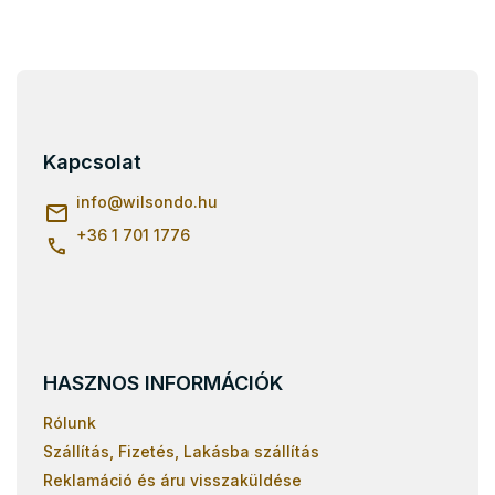
L
á
b
l
Kapcsolat
é
c
info
@
wilsondo.hu
+36 1 701 1776
HASZNOS INFORMÁCIÓK
Rólunk
Szállítás, Fizetés, Lakásba szállítás
Reklamáció és áru visszaküldése