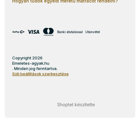
Hogyan tudok egyedi méretű matracot rendelni?
Banki átutalással
Utánvétel
Copyright 2026
Emeletes-agyak.hu
. Minden jog fenntartva.
Süti beállítások szerkesztése
Shoptet készítette