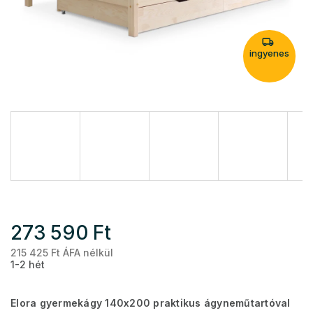
ingyenes
273 590 Ft
215 425 Ft ÁFA nélkül
Eg
1-2 hét
Elora gyermekágy 140x200 praktikus ágyneműtartóval