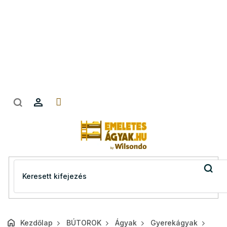
Ugrás
a
fő
tartalomhoz
Kezdőlap
BÚTOROK
Ágyak
Gyerekágyak