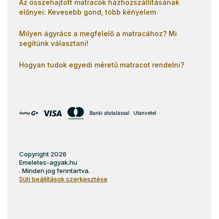
Az összehajtott matracok házhozszállításának
előnyei: Kevesebb gond, több kényelem
Milyen ágyrács a megfelelő a matracához? Mi
segítünk választani!
Hogyan tudok egyedi méretű matracot rendelni?
Banki átutalással
Utánvétel
Copyright 2026
Emeletes-agyak.hu
. Minden jog fenntartva.
Süti beállítások szerkesztése