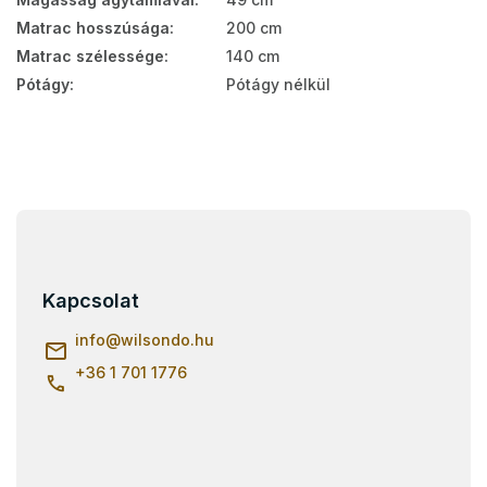
Matrac hosszúsága
:
200 cm
Matrac szélessége
:
140 cm
Pótágy
:
Pótágy nélkül
L
á
b
l
Kapcsolat
é
c
info
@
wilsondo.hu
+36 1 701 1776