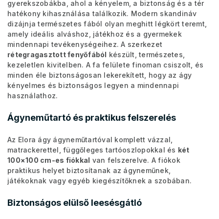
gyerekszobákba, ahol a kényelem, a biztonság és a tér
hatékony kihasználása találkozik. Modern skandináv
dizájnja természetes fából olyan meghitt légkört teremt,
amely ideális alváshoz, játékhoz és a gyermekek
mindennapi tevékenységeihez. A szerkezet
rétegragasztott fenyőfából
készült, természetes,
kezeletlen kivitelben. A fa felülete finoman csiszolt, és
minden éle biztonságosan lekerekített, hogy az ágy
kényelmes és biztonságos legyen a mindennapi
használathoz.
Ágyneműtartó és praktikus felszerelés
Az Elora ágy ágyneműtartóval komplett vázzal,
matrackerettel, függőleges tartóoszlopokkal és
két
100×100 cm-es fiókkal
van felszerelve. A fiókok
praktikus helyet biztosítanak az ágyneműnek,
játékoknak vagy egyéb kiegészítőknek a szobában.
Biztonságos elülső leesésgátló