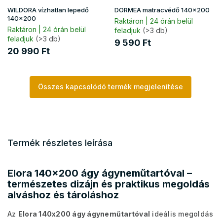
WILDORA vízhatlan lepedő
DORMEA matracvédő 140x200
140x200
Raktáron | 24 órán belül
Raktáron | 24 órán belül
feladjuk
(>3 db)
feladjuk
(>3 db)
9 590 Ft
20 990 Ft
Összes kapcsolódó termék megjelenítése
Termék részletes leírása
Elora 140x200 ágy ágyneműtartóval –
természetes dizájn és praktikus megoldás
alváshoz és tároláshoz
Az
Elora 140x200 ágy ágyneműtartóval
ideális megoldás