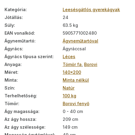
Kategória
:
Leesésgátlós gyerekágyak
Jótállás
:
24
Súly
:
63.5 kg
EAN vonalkód
:
5905771002480
Ágyneműtartó
:
Ágyneműtartóval
Ágyrács
:
Ágyráccsal
Ágyrács típusa szerint
:
Léces
Anyaga
:
Tömör fa
,
Borovi
Méret
:
140x200
Minta
:
Minta nélkül
Szín
:
Natúr
Terhelhetőség
:
100 kg
Tömör
:
Borovi fenyő
Ágy magassága
:
0 - 40 cm
Az ágy hossza
:
209 cm
Az ágy szélessége
:
149 cm
Magasság ágytámlával
:
49 cm