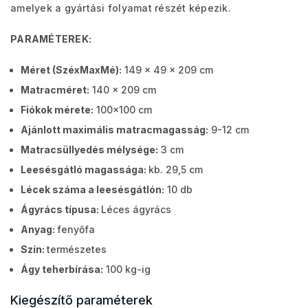
amelyek a gyártási folyamat részét képezik.
PARAMÉTEREK:
Méret (SzéxMaxMé):
149 x 49 x 209 cm
Matracméret:
140 x 209 cm
Fiókok mérete:
100x100 cm
Ajánlott maximális matracmagasság:
9-12 cm
Matracsüllyedés mélysége:
3 cm
Leesésgátló magassága:
kb. 29,5 cm
Lécek száma a leesésgátlón:
10 db
Ágyrács típusa:
Léces ágyrács
Anyag:
fenyőfa
Szín:
természetes
Ágy teherbírása:
100 kg-ig
Kiegészítő paraméterek