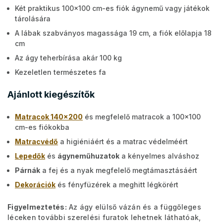
Két praktikus 100×100 cm-es fiók ágynemű vagy játékok
tárolására
A lábak szabványos magassága 19 cm, a fiók előlapja 18
cm
Az ágy teherbírása akár 100 kg
Kezeletlen természetes fa
Ajánlott kiegészítők
Matracok 140x200
és megfelelő matracok a 100×100
cm-es fiókokba
Matracvédő
a higiéniáért és a matrac védelméért
Lepedők
és
ágyneműhuzatok
a kényelmes alváshoz
Párnák
a fej és a nyak megfelelő megtámasztásáért
Dekorációk
és fényfüzérek a meghitt légkörért
Figyelmeztetés:
Az ágy elülső vázán és a függőleges
léceken további szerelési furatok lehetnek láthatóak,