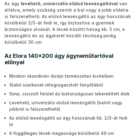
Az ágy
levehető, univerzális elülső leesésgátlóval
van
ellátva, amely szükség szerint a bal vagy a jobb oldalra
is felszerelhető. Az elülső leesésgátló az ágy hosszának
körülbelül 2/3-át fedi le, így biztosítva a gyermek
biztonságos alvását. A lécek közötti hézag kb. 5 cm, a
leesésgátló és az ágykeret közötti távolság pedig
körülbelül 30 cm.
Az Elora 140x200 ágy ágyneműtartóval
előnyei
Modern skandináv dizájn természetes kivitelben
Stabil szerkezet rétegragasztott fenyőfából
Sima, csiszolt felület és biztonságosan lekerekített élek
Levehető, univerzális elülső leesésgátló (balról vagy
jobbról is felszerelhető)
Az elülső leesésgátló az ágy hosszának kb. 2/3-át fedi
le
A függőleges lécek magassága körülbelül 49 cm