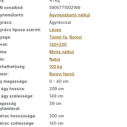
ly
:
41 kg
N vonalkód
:
5905771002169
yneműtartó
:
Ágyneműtartó nélkül
yrács
:
Ágyráccsal
yrács típusa szerint
:
Léces
nyaga
:
Tömör fa
,
Borovi
ret
:
140x200
nta
:
Minta nélkül
ín
:
Natúr
rhelhetőség
:
100 kg
ömör
:
Borovi fenyő
y magassága
:
0 - 40 cm
 ágy hossza
:
209 cm
 ágy szélessége
:
149 cm
agasság
39 cm
ytámlával
:
trac hosszúsága
:
200 cm
trac szélessége
:
140 cm