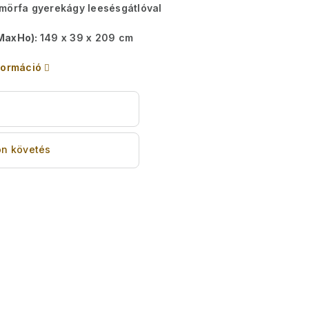
mörfa gyerekágy leesésgátlóval
MaxHo):
149 x 39 x 209 cm
formáció
s
n követés