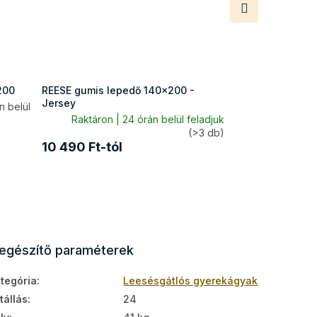
Következő
termék
200
REESE gumis lepedő 140x200 -
Jersey
 belül
Raktáron | 24 órán belül feladjuk
(>3 db)
10 490 Ft-tól
iegészítő paraméterek
tegória
:
Leesésgátlós gyerekágyak
tállás
:
24