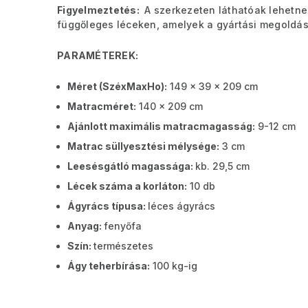
Figyelmeztetés:
A szerkezeten láthatóak lehetnek
függőleges léceken, amelyek a gyártási megoldás
PARAMÉTEREK:
Méret (SzéxMaxHo):
149 x 39 x 209 cm
Matracméret:
140 x 209 cm
Ajánlott maximális matracmagasság:
9-12 cm
Matrac süllyesztési mélysége:
3 cm
Leesésgátló magassága:
kb. 29,5 cm
Lécek száma a korláton:
10 db
Ágyrács típusa:
léces ágyrács
Anyag:
fenyőfa
Szín:
természetes
Ágy teherbírása:
100 kg-ig