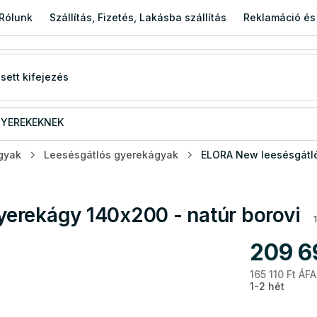
Rólunk
Szállítás, Fizetés, Lakásba szállítás
Reklamáció és
YEREKEKNEK
gyak
Leesésgátlós gyerekágyak
ELORA New leesésgátló
erekágy 140x200 - natúr borovi
209 6
165 110 Ft ÁFA
1-2 hét