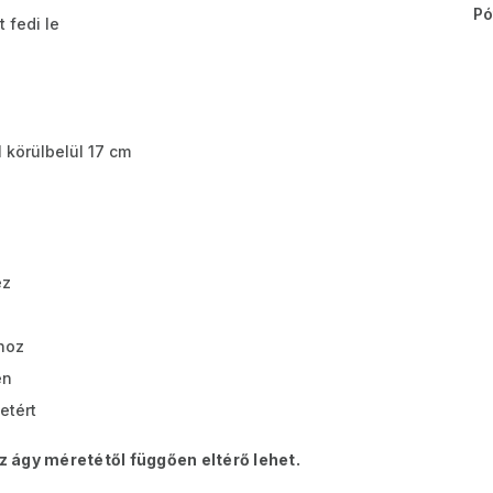
Pó
 fedi le
 körülbelül 17 cm
ez
hoz
en
etért
az ágy méretétől függően eltérő lehet.