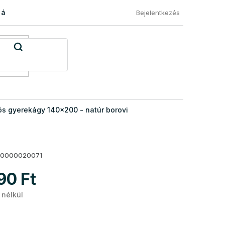
 áru visszaküldése
Általános Szerződési Feltételek
Eléged
Bejelentkezés
s gyerekágy 140x200 - natúr borovi
10000020071
90 Ft
 nélkül
Egységár: