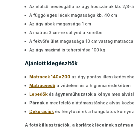
Az elülső leesésgátló az ágy hosszának kb. 2/3-át
A függőleges lécek magassága kb. 40 cm
Az ágylábak magassága 1 cm
A matrac 3 cm-re süllyed a keretbe
A fekvőfelület magassága 10 cm vastag matraccal
Az ágy maximális teherbírása 100 kg
Ajánlott kiegészítők
Matracok 140x200
az ágy pontos illeszkedéséh
Matracvédő
a védelem és a higiénia érdekében
Lepedők
és
ágyneműhuzatok
a kényelmes alvás
Párnák
a megfelelő alátámasztáshoz alvás közb
Dekorációk
és fényfüzérek a hangulatos környez
A fotók illusztrációk, a korlátok léceinek száma 