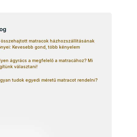
log
 összehajtott matracok házhozszállításának
őnyei: Kevesebb gond, több kényelem
lyen ágyrács a megfelelő a matracához? Mi
gítünk választani!
gyan tudok egyedi méretű matracot rendelni?