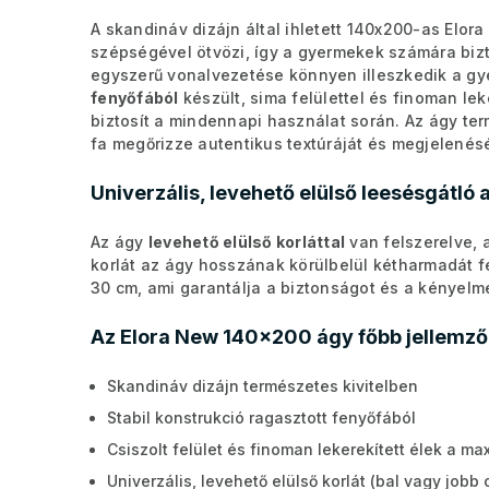
A skandináv dizájn által ihletett 140x200-as Elor
szépségével ötvözi, így a gyermekek számára biz
egyszerű vonalvezetése könnyen illeszkedik a g
fenyőfából
készült, sima felülettel és finoman le
biztosít a mindennapi használat során. Az ágy te
fa megőrizze autentikus textúráját és megjelenésé
Univerzális, levehető elülső leesésgátló
Az ágy
levehető elülső korláttal
van felszerelve, a
korlát az ágy hosszának körülbelül kétharmadát fe
30 cm, ami garantálja a biztonságot és a kényel
Az Elora New 140x200 ágy főbb jellemző
Skandináv dizájn természetes kivitelben
Stabil konstrukció ragasztott fenyőfából
Csiszolt felület és finoman lekerekített élek a ma
Univerzális, levehető elülső korlát (bal vagy jobb 