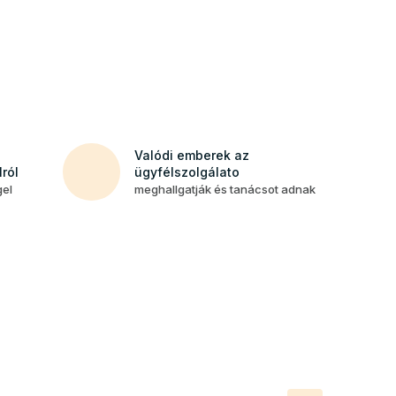
Valódi emberek az
ról
ügyfélszolgálato
gel
meghallgatják és tanácsot adnak