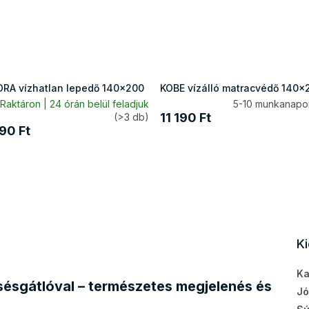
RA vízhatlan lepedő 140x200
KOBE vízálló matracvédő 140x
Raktáron | 24 órán belül feladjuk
5-10 munkanapon
11 190 Ft
(>3 db)
90 Ft
K
Ka
ésgátlóval – természetes megjelenés és
Jó