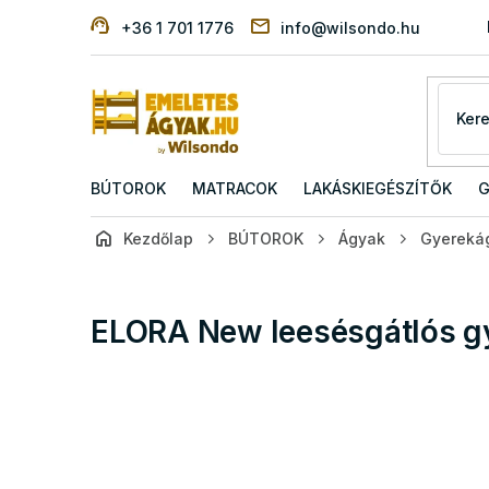
Ugrás
+36 1 701 1776
info@wilsondo.hu
a
fő
tartalomhoz
BÚTOROK
MATRACOK
LAKÁSKIEGÉSZÍTŐK
G
Kezdőlap
BÚTOROK
Ágyak
Gyereká
ELORA New leesésgátlós gy