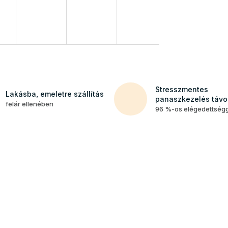
Stresszmentes
Lakásba, emeletre szállítás
panaszkezelés távol
felár ellenében
96 %-os elégedettség