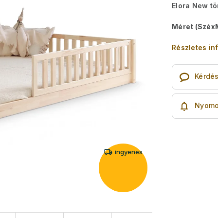
Elora New tö
Méret (Széx
Részletes in
Kérdé
Nyomo
ingyenes