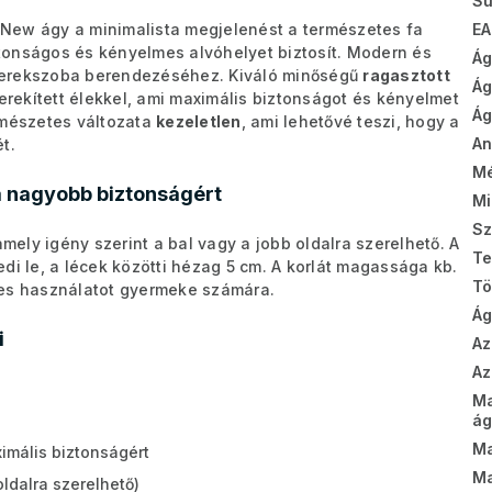
Sú
EA
a New ágy a minimalista megjelenést a természetes fa
tonságos és kényelmes alvóhelyet biztosít. Modern és
Ág
yerekszoba berendezéséhez. Kiváló minőségű
ragasztott
Ág
kerekített élekkel, ami maximális biztonságot és kényelmet
Ág
rmészetes változata
kezeletlen
, ami lehetővé teszi, hogy a
A
t.
Mé
 a nagyobb biztonságért
Mi
Sz
mely igény szerint a bal vagy a jobb oldalra szerelhető. A
Te
di le, a lécek közötti hézag 5 cm. A korlát magassága kb.
T
mes használatot gyermeke számára.
Ág
i
Az
Az
M
ág
Ma
ximális biztonságért
Ma
oldalra szerelhető)