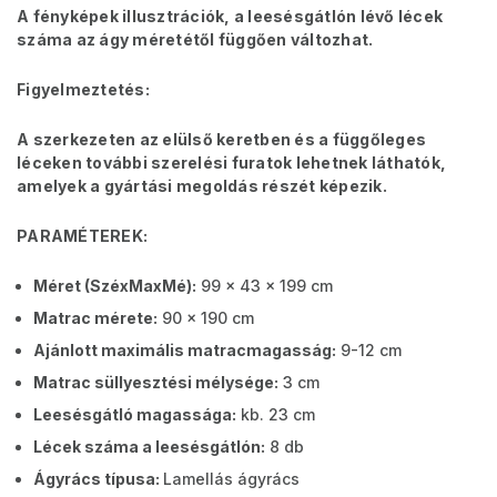
A fényképek illusztrációk, a leesésgátlón lévő lécek
száma az ágy méretétől függően változhat.
Figyelmeztetés:
A szerkezeten az elülső keretben és a függőleges
léceken további szerelési furatok lehetnek láthatók,
amelyek a gyártási megoldás részét képezik.
PARAMÉTEREK:
Méret (SzéxMaxMé):
99 x 43 x 199 cm
Matrac mérete:
90 x 190 cm
Ajánlott maximális matracmagasság:
9-12 cm
Matrac süllyesztési mélysége:
3 cm
Leesésgátló magassága:
kb. 23 cm
Lécek száma a leesésgátlón:
8 db
Ágyrács típusa:
Lamellás ágyrács