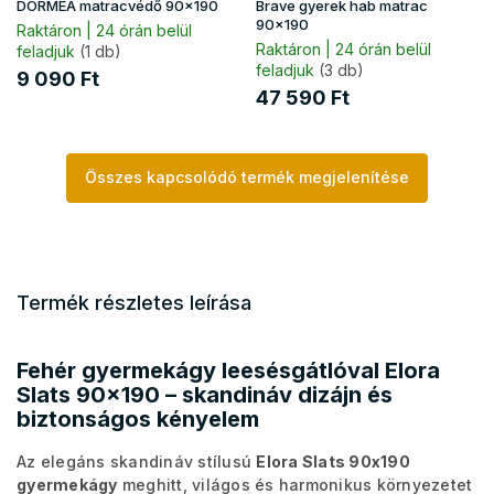
DORMEA matracvédő 90x190
Brave gyerek hab matrac
90x190
Raktáron | 24 órán belül
Raktáron | 24 órán belül
feladjuk
(1 db)
feladjuk
(3 db)
9 090 Ft
47 590 Ft
Összes kapcsolódó termék megjelenítése
Termék részletes leírása
Fehér gyermekágy leesésgátlóval Elora
Slats 90x190 – skandináv dizájn és
biztonságos kényelem
Az elegáns skandináv stílusú
Elora Slats 90x190
gyermekágy
meghitt, világos és harmonikus környezetet