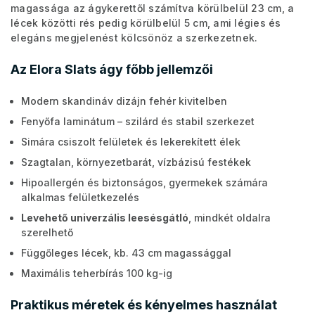
magassága az ágykerettől számítva körülbelül 23 cm, a
lécek közötti rés pedig körülbelül 5 cm, ami légies és
elegáns megjelenést kölcsönöz a szerkezetnek.
Az Elora Slats ágy főbb jellemzői
Modern skandináv dizájn fehér kivitelben
Fenyőfa laminátum – szilárd és stabil szerkezet
Simára csiszolt felületek és lekerekített élek
Szagtalan, környezetbarát, vízbázisú festékek
Hipoallergén és biztonságos, gyermekek számára
alkalmas felületkezelés
Levehető univerzális leesésgátló
, mindkét oldalra
szerelhető
Függőleges lécek, kb. 43 cm magassággal
Maximális teherbírás 100 kg-ig
Praktikus méretek és kényelmes használat