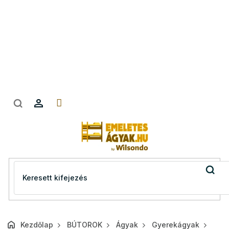
Ugrás
a
fő
tartalomhoz
Kezdőlap
BÚTOROK
Ágyak
Gyerekágyak