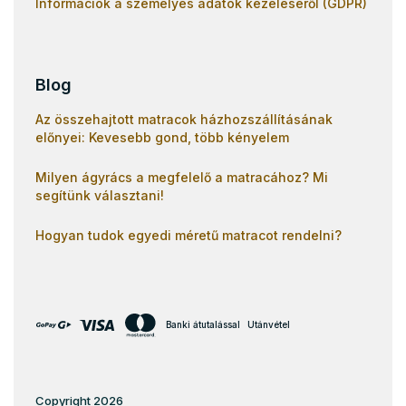
Információk a személyes adatok kezeléséről (GDPR)
Blog
Az összehajtott matracok házhozszállításának
előnyei: Kevesebb gond, több kényelem
Milyen ágyrács a megfelelő a matracához? Mi
segítünk választani!
Hogyan tudok egyedi méretű matracot rendelni?
Banki átutalással
Utánvétel
Copyright 2026