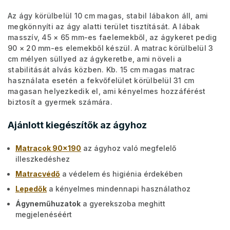
Az ágy körülbelül 10 cm magas, stabil lábakon áll, ami
megkönnyíti az ágy alatti terület tisztítását. A lábak
masszív, 45 × 65 mm-es faelemekből, az ágykeret pedig
90 × 20 mm-es elemekből készül. A matrac körülbelül 3
cm mélyen süllyed az ágykeretbe, ami növeli a
stabilitását alvás közben. Kb. 15 cm magas matrac
használata esetén a fekvőfelület körülbelül 31 cm
magasan helyezkedik el, ami kényelmes hozzáférést
biztosít a gyermek számára.
Ajánlott kiegészítők az ágyhoz
Matracok 90x190
az ágyhoz való megfelelő
illeszkedéshez
Matracvédő
a védelem és higiénia érdekében
Lepedők
a kényelmes mindennapi használathoz
Ágyneműhuzatok
a gyerekszoba meghitt
megjelenéséért