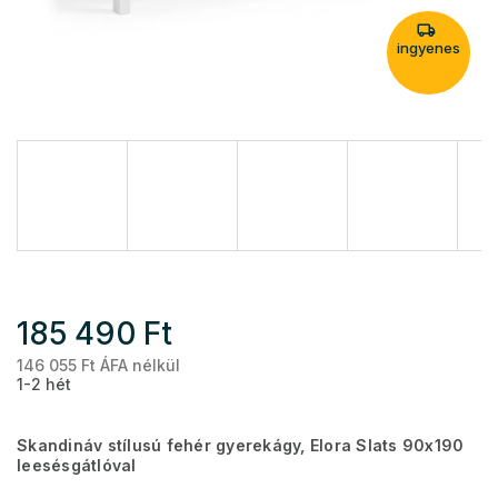
ingyenes
185 490 Ft
146 055 Ft ÁFA nélkül
Eg
1-2 hét
Skandináv stílusú fehér gyerekágy, Elora Slats 90x190
leesésgátlóval