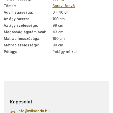
Tömör
:
Borovi fenyő
Ágy magassága
:
0 - 40 cm
Az ágy hossza
:
199 cm
Az ágy szélessége
:
99 cm
Magasság ágytámlával
:
43 cm
Matrac hosszúsága
:
190 cm
Matrac szélessége
:
90 cm
Pótágy
:
Pótágy nélkül
L
á
b
l
Kapcsolat
é
c
info
@
wilsondo.hu