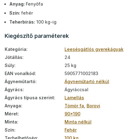
Anyag:
Fenyőfa
Szín:
fehér
Teherbírás:
100 kg-ig
Kiegészítő paraméterek
Kategória
:
Leesésgátlós gyerekágyak
Jótállás
:
24
Súly
:
25 kg
EAN vonalkód
:
5905771002183
Ágyneműtartó
:
Ágyneműtartó nélkül
Ágyrács
:
Ágyráccsal
Ágyrács típusa szerint
:
Lamellás
Anyaga
:
Tömör fa
,
Borovi
Méret
:
90x190
Minta
:
Minta nélkül
Szín
:
Fehér
Terhelhetőség
:
100 kg