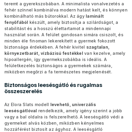
teremt a gyerekszobában. A minimalista vonalvezetés a
fehér színnel kombinálva modern hatást kelt, és könnyen
kombinálható más bútorokkal. Az ágy
laminált
fenyőfából
készült, amely biztosítja a szilárdságot, a
stabilitást és a hosszú élettartamot a mindennapi
használat során. A felület gondosan simára csiszolt, és
minden éle finoman lekerekített a gyermek fokozott
biztonsága érdekében. A fehér kivitel
szagtalan,
környezetbarát, vízbázisú festékkel
van kezelve, amely
hipoallergén, így gyermekszobákba is ideális. A
felületkezelés biztonságos a gyermekek számára,
miközben megőrzi a fa természetes megjelenését.
Biztonságos leesésgátló és rugalmas
összeszerelés
Az Elora Slats modell
levehető, univerzális
leesésgátlóval
rendelkezik, amely igény szerint a jobb
vagy a bal oldalra is felszerelhető. A leesésgátló védi a
gyermeket alvás közben, miközben kényelmes
hozzáférést biztosít az ágyhoz. A leesésgátló