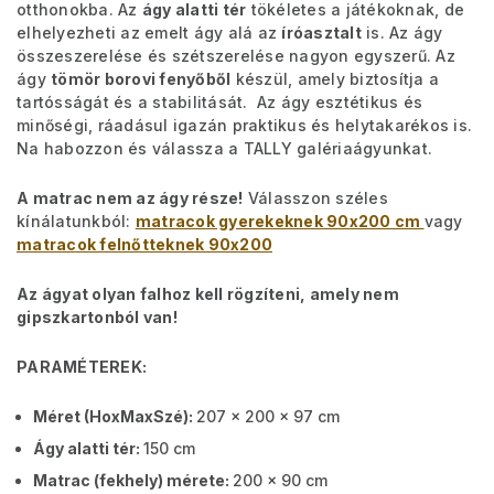
otthonokba. Az
ágy alatti tér
tökéletes a játékoknak, de
elhelyezheti az emelt ágy alá az
íróasztalt
is. Az ágy
összeszerelése és szétszerelése nagyon egyszerű. Az
ágy
tömör borovi fenyőből
készül, amely biztosítja a
tartósságát és a stabilitását. Az ágy esztétikus és
minőségi, ráadásul igazán praktikus és helytakarékos is.
Na habozzon és válassza a TALLY galériaágyunkat.
A matrac nem az ágy része!
Válasszon széles
kínálatunkból:
matracok gyerekeknek 90x200 cm
vagy
matracok felnőtteknek 90x200
Az ágyat olyan falhoz kell rögzíteni, amely nem
gipszkartonból van!
PARAMÉTEREK:
Méret (HoxMaxSzé):
207 x 200 x 97 cm
Ágy alatti tér:
150 cm
Matrac (fekhely) mérete:
200 x 90 cm