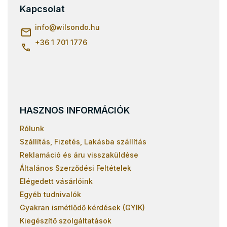
l
Kapcsolat
é
c
info
@
wilsondo.hu
+36 1 701 1776
HASZNOS INFORMÁCIÓK
Rólunk
Szállítás, Fizetés, Lakásba szállítás
Reklamáció és áru visszaküldése
Általános Szerződési Feltételek
Elégedett vásárlóink
Egyéb tudnivalók
Gyakran ismétlődő kérdések (GYIK)
Kiegészítő szolgáltatások