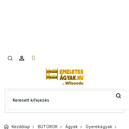
Ugrás
a
fő
tartalomhoz
Kezdőlap
BÚTOROK
Ágyak
Gyerekágyak