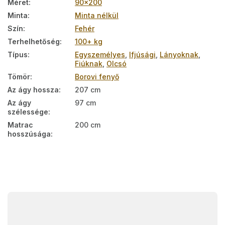
Méret
:
90x200
Minta
:
Minta nélkül
Szín
:
Fehér
Terhelhetőség
:
100+ kg
Típus
:
Egyszemélyes
,
Ifjúsági
,
Lányoknak
,
Fiúknak
,
Olcsó
Tömör
:
Borovi fenyő
Az ágy hossza
:
207 cm
Az ágy
97 cm
szélessége
:
Matrac
200 cm
hosszúsága
:
L
á
b