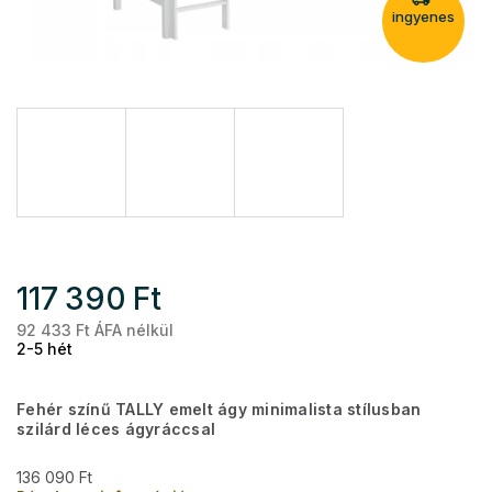
ingyenes
117 390 Ft
92 433 Ft ÁFA nélkül
Eg
2-5 hét
Fehér színű TALLY emelt ágy minimalista stílusban
szilárd léces ágyráccsal
136 090 Ft