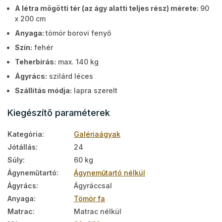
A létra mögötti tér (az ágy alatti teljes rész) mérete:
90
x 200 cm
Anyaga:
tömör borovi fenyő
Szín:
fehér
Teherbírás:
max. 140 kg
Ágyrács:
szilárd léces
Szállítás módja:
lapra szerelt
Kiegészítő paraméterek
Kategória
:
Galériaágyak
Jótállás
:
24
Súly
:
60 kg
Ágyneműtartó
:
Ágyneműtartó nélkül
Ágyrács
:
Ágyráccsal
Anyaga
:
Tömör fa
Matrac
:
Matrac nélkül