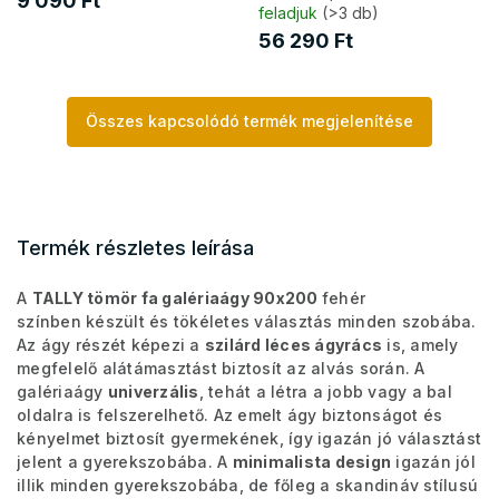
9 090 Ft
feladjuk
(>3 db)
56 290 Ft
Összes kapcsolódó termék megjelenítése
Termék részletes leírása
A
TALLY tömör fa galériaágy 90x200
fehér
színben készült és tökéletes választás minden szobába.
A
z ágy részét képezi a
szilárd léces ágyrács
is, amely
megfelelő alátámasztást biztosít az alvás során.
A
galériaágy
univerzális
, tehát a létra a jobb vagy a bal
oldalra is felszerelhető. Az emelt ágy biztonságot és
kényelmet biztosít gyermekének, így igazán jó választást
jelent a gyerekszobába. A
minimalista design
igazán jól
illik minden gyerekszobába, de főleg a skandináv stílusú