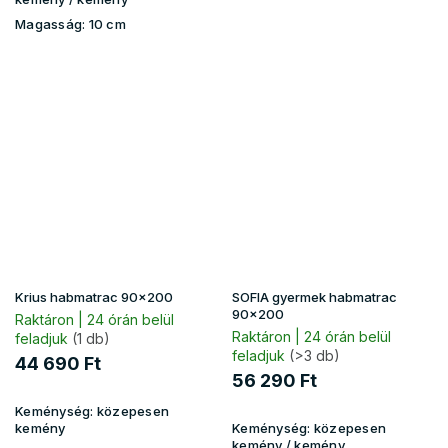
Magasság:
10 cm
Krius habmatrac 90x200
SOFIA gyermek habmatrac
90x200
Raktáron | 24 órán belül
Raktáron | 24 órán belül
feladjuk
(1 db)
feladjuk
(>3 db)
44 690 Ft
56 290 Ft
Keménység:
közepesen
kemény
Keménység:
közepesen
kemény / kemény