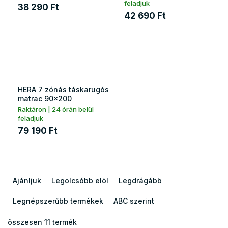
feladjuk
38 290 Ft
42 690 Ft
HERA 7 zónás táskarugós
matrac 90x200
Raktáron | 24 órán belül
feladjuk
79 190 Ft
T
e
Ajánljuk
Legolcsóbb elöl
Legdrágább
r
m
Legnépszerűbb termékek
ABC szerint
é
k
összesen
11
termék