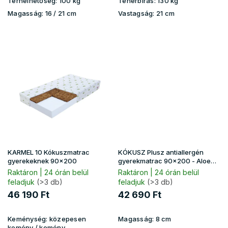
Terhelhetőség:
100 kg
Teherbírás:
130 kg
Magasság:
16 / 21 cm
Vastagság:
21 cm
KARMEL 10 Kókuszmatrac
KÓKUSZ Plusz antiallergén
gyerekeknek 90x200
gyerekmatrac 90x200 - Aloe
Vera huzat
Raktáron | 24 órán belül
Raktáron | 24 órán belül
feladjuk
(>3 db)
feladjuk
(>3 db)
46 190 Ft
42 690 Ft
Keménység:
közepesen
Magasság:
8 cm
kemény / kemény