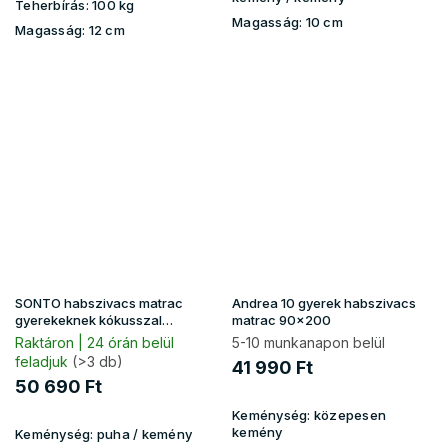
Teherbírás:
100 kg
Magasság:
10 cm
Magasság:
12 cm
SONTO habszivacs matrac
Andrea 10 gyerek habszivacs
gyerekeknek kókusszal
matrac 90x200
90x200
Raktáron | 24 órán belül
5-10 munkanapon belül
feladjuk
(>3 db)
41 990 Ft
50 690 Ft
Keménység:
közepesen
kemény
Keménység:
puha / kemény