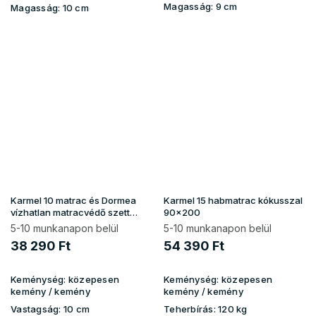
Magasság:
9 cm
Magasság:
10 cm
Karmel 10 matrac és Dormea
Karmel 15 habmatrac kókusszal
vízhatlan matracvédő szett
90x200
(90x200)
5-10 munkanapon belül
5-10 munkanapon belül
38 290 Ft
54 390 Ft
Keménység:
közepesen
Keménység:
közepesen
kemény / kemény
kemény / kemény
Vastagság:
10 cm
Teherbírás:
120 kg