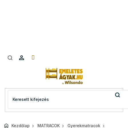
Ugrás
a
fő
tartalomhoz
Kezdőlap
MATRACOK
Gyerekmatracok