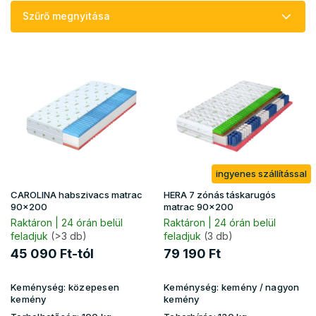
e
Szűrő megnyitása
k
r
T
e
e
n
r
d
m
e
é
z
k
é
e
s
k
e
ingyenes szállítással
l
i
CAROLINA habszivacs matrac
HERA 7 zónás táskarugós
s
90x200
matrac 90x200
t
Raktáron | 24 órán belül
Raktáron | 24 órán belül
feladjuk
(>3 db)
feladjuk
(3 db)
á
j
45 090 Ft-tól
79 190 Ft
a
Keménység:
közepesen
Keménység:
kemény / nagyon
kemény
kemény