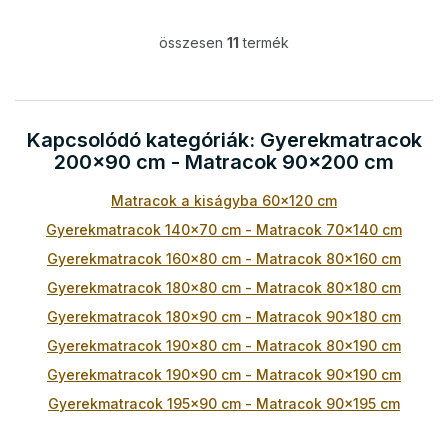
összesen
11
termék
L
i
s
t
a
Kapcsolódó kategóriák: Gyerekmatracok
i
200x90 cm - Matracok 90x200 cm
r
á
Matracok a kiságyba 60x120 cm
n
y
Gyerekmatracok 140x70 cm - Matracok 70x140 cm
í
t
Gyerekmatracok 160x80 cm - Matracok 80x160 cm
á
Gyerekmatracok 180x80 cm - Matracok 80x180 cm
s
e
Gyerekmatracok 180x90 cm - Matracok 90x180 cm
l
Gyerekmatracok 190x80 cm - Matracok 80x190 cm
e
m
Gyerekmatracok 190x90 cm - Matracok 90x190 cm
e
Gyerekmatracok 195x90 cm - Matracok 90x195 cm
i
Gyerekmatracok 200x85 cm - Matracok 85x200 cm