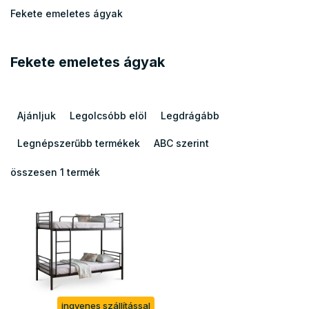
Fekete emeletes ágyak
O
Fekete emeletes ágyak
l
d
a
T
l
e
Ajánljuk
Legolcsóbb elöl
Legdrágább
s
r
ó
m
Legnépszerűbb termékek
ABC szerint
p
é
a
k
összesen
1
termék
T
n
e
e
e
k
r
l
r
m
e
é
n
k
d
e
e
k
z
ingyenes szállítással
l