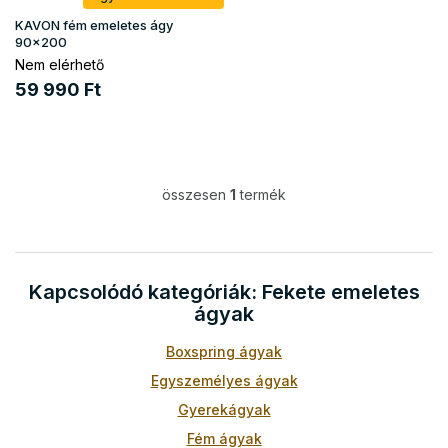
é
i
s
KAVON fém emeletes ágy
s
90x200
e
t
Nem elérhető
á
59 990 Ft
j
a
összesen
1
termék
L
i
s
t
a
Kapcsolódó kategóriák: Fekete emeletes
i
ágyak
r
á
Boxspring ágyak
n
y
Egyszemélyes ágyak
í
t
Gyerekágyak
á
Fém ágyak