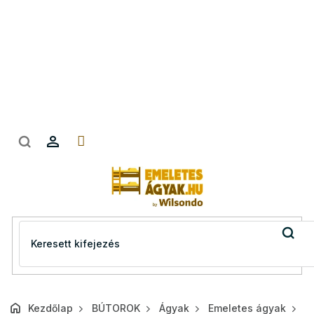
Ugrás
a
fő
tartalomhoz
Kezdőlap
BÚTOROK
Ágyak
Emeletes ágyak