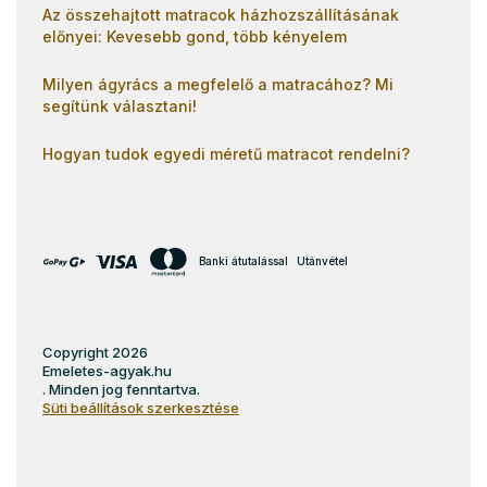
Az összehajtott matracok házhozszállításának
előnyei: Kevesebb gond, több kényelem
Milyen ágyrács a megfelelő a matracához? Mi
segítünk választani!
Hogyan tudok egyedi méretű matracot rendelni?
Banki átutalással
Utánvétel
Copyright 2026
Emeletes-agyak.hu
. Minden jog fenntartva.
Süti beállítások szerkesztése