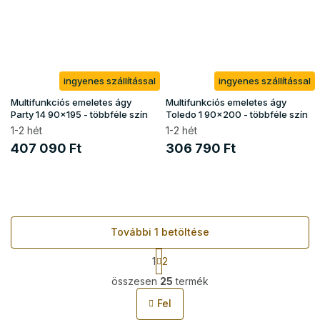
ingyenes szállítással
ingyenes szállítással
Multifunkciós emeletes ágy
Multifunkciós emeletes ágy
Party 14 90x195 - többféle szín
Toledo 1 90x200 - többféle szín
1-2 hét
1-2 hét
407 090 Ft
306 790 Ft
További 1 betöltése
L
1
2
a
L
p
összesen
25
termék
i
o
s
z
Fel
t
á