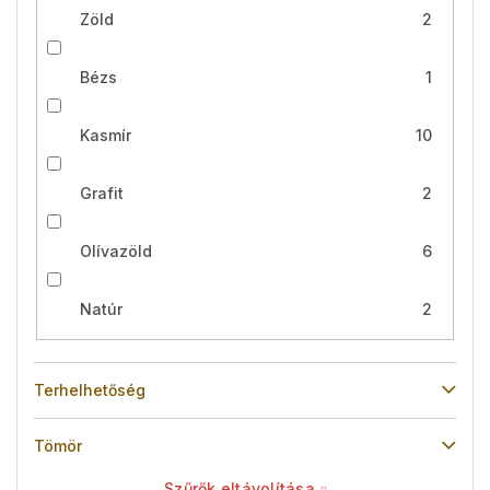
Zöld
2
Bézs
1
Kasmír
10
Grafit
2
Olívazöld
6
Natúr
2
Terhelhetőség
Tömör
Szűrők eltávolítása