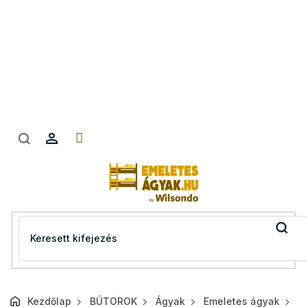
Ugrás
a
fő
tartalomhoz
Kezdőlap
BÚTOROK
Ágyak
Emeletes ágyak