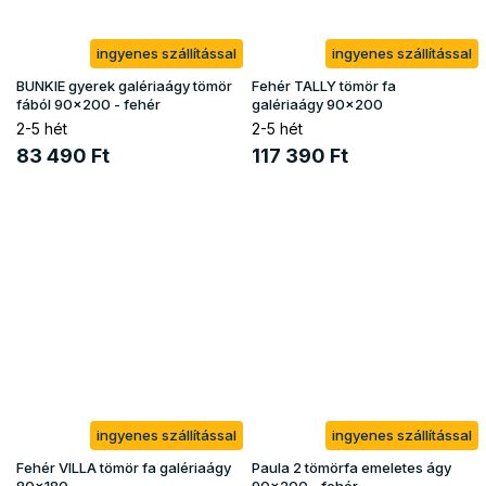
ingyenes szállítással
ingyenes szállítással
BUNKIE gyerek galériaágy tömör
Fehér TALLY tömör fa
fából 90x200 - fehér
galériaágy 90x200
2-5 hét
2-5 hét
83 490 Ft
117 390 Ft
ingyenes szállítással
ingyenes szállítással
Fehér VILLA tömör fa galériaágy
Paula 2 tömörfa emeletes ágy
80x180
90x200 - fehér