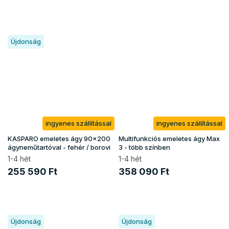
Újdonság
ingyenes szállítással
ingyenes szállítással
KASPARO emeletes ágy 90x200
Multifunkciós emeletes ágy Max
ágyneműtartóval - fehér / borovi
3 - több színben
1-4 hét
1-4 hét
255 590 Ft
358 090 Ft
Újdonság
Újdonság