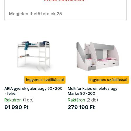
Megjeleníthető tételek
25
T
e
r
m
é
k
e
k
ingyenes szállítással
ingyenes szállítással
l
i
ARIA gyerek galériaágy 90x200
Multifunkciós emeletes ágy
s
- fehér
Marko 80x200
t
Raktáron
(1 db)
Raktáron
(2 db)
á
91 990 Ft
279 190 Ft
j
a