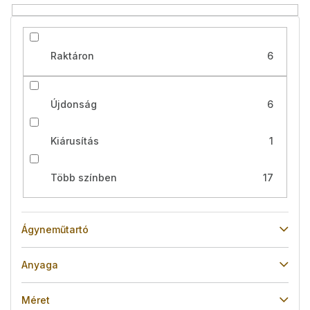
é
s
e
Raktáron
6
Újdonság
6
Kiárusítás
1
Több színben
17
Ágyneműtartó
Anyaga
Méret