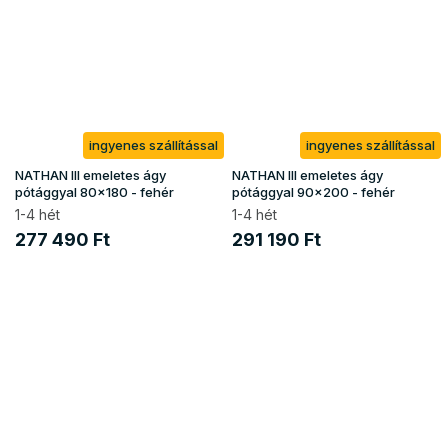
ingyenes szállítással
ingyenes szállítással
NATHAN III emeletes ágy
NATHAN III emeletes ágy
pótággyal 80x180 - fehér
pótággyal 90x200 - fehér
1-4 hét
1-4 hét
277 490 Ft
291 190 Ft