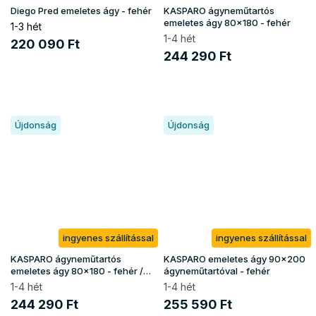
Diego Pred emeletes ágy - fehér
KASPARO ágyneműtartós
emeletes ágy 80x180 - fehér
1-3 hét
1-4 hét
220 090 Ft
244 290 Ft
Újdonság
Újdonság
ingyenes szállítással
ingyenes szállítással
KASPARO ágyneműtartós
KASPARO emeletes ágy 90x200
emeletes ágy 80x180 - fehér /
ágyneműtartóval - fehér
borovi
1-4 hét
1-4 hét
244 290 Ft
255 590 Ft