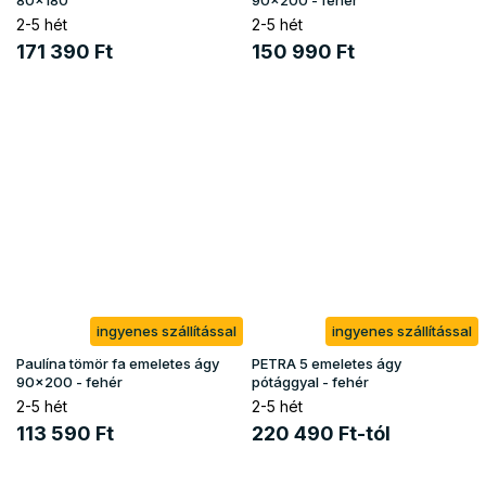
2-5 hét
2-5 hét
171 390 Ft
150 990 Ft
ingyenes szállítással
ingyenes szállítással
Paulína tömör fa emeletes ágy
PETRA 5 emeletes ágy
90x200 - fehér
pótággyal - fehér
2-5 hét
2-5 hét
113 590 Ft
220 490 Ft-tól