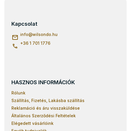
Tömör fa
L
á
Emeletes vaságyak
b
Emeletes ágyak 140x70
l
Kapcsolat
Emeletes ágyak 190x80
é
c
info
@
wilsondo.hu
Borovi emeletes ágyak
+36 1 701 1776
Tölgy emeletes ágyak
Bükk emeletes ágyak
Szürke emeletes ágyak
Fekete emeletes ágyak
Rózsaszín emeletes ágyak
HASZNOS INFORMÁCIÓK
Rólunk
Szállítás, Fizetés, Lakásba szállítás
Reklamáció és áru visszaküldése
Általános Szerződési Feltételek
Elégedett vásárlóink
Egyéb tudnivalók