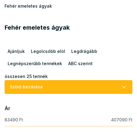
Fehér emeletes ágyak
Fehér emeletes ágyak
T
e
Ajánljuk
Legolcsóbb elöl
Legdrágább
r
m
Legnépszerűbb termékek
ABC szerint
é
k
összesen
25
termék
e
Szűrő bezárása
k
r
e
Ár
n
d
83490
Ft
407090
Ft
e
z