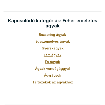
s
a
i
r
á
Kapcsolódó kategóriák: Fehér emeletes
n
y
ágyak
í
t
Boxspring ágyak
á
Egyszemélyes ágyak
s
e
Gyerekágyak
l
Fém ágyak
e
m
Fa ágyak
e
Ágyak vendégággyal
i
Ágyrácsok
Tartozékok az ágyakhoz
Leesésgátlók
Bükkfából készült emeletes ágyak