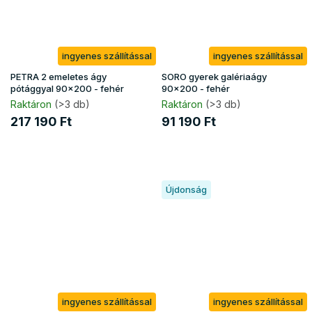
ingyenes szállítással
ingyenes szállítással
PETRA 2 emeletes ágy
SORO gyerek galériaágy
pótággyal 90x200 - fehér
90x200 - fehér
Raktáron
(>3 db)
Raktáron
(>3 db)
217 190 Ft
91 190 Ft
Újdonság
ingyenes szállítással
ingyenes szállítással