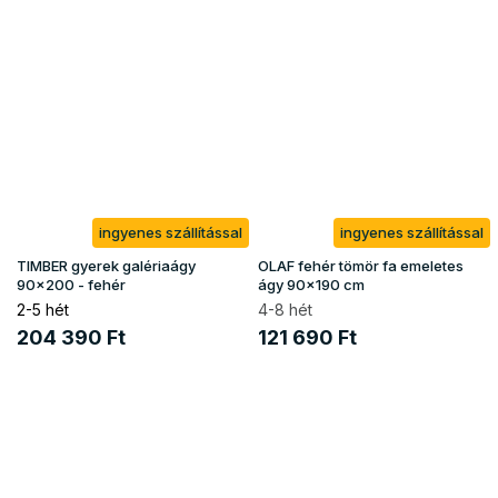
ingyenes szállítással
ingyenes szállítással
TIMBER gyerek galériaágy
OLAF fehér tömör fa emeletes
90x200 - fehér
ágy 90x190 cm
2-5 hét
4-8 hét
204 390 Ft
121 690 Ft