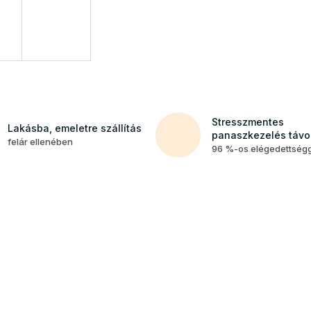
Stresszmentes
Lakásba, emeletre szállítás
panaszkezelés távol
felár ellenében
96 %-os elégedettség