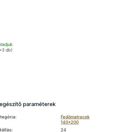
eladjuk
>3 db)
iegészítő paraméterek
tegória
:
Fedőmatracok
140x200
tállás
:
24