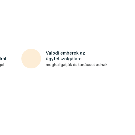
Valódi emberek az
ról
ügyfélszolgálato
gel
meghallgatják és tanácsot adnak