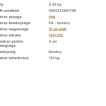
ly
:
4.45 kg
N vonalkód
:
5904323841799
trac anyaga
:
Hab
trac keménysége
:
H4 - kemény
trac magassága
:
10 cm alatt
trac mérete
:
140x200
matrac pontos
4 cm
stagsága
:
eménység
:
Kemény
trac teherbírása
:
120 kg