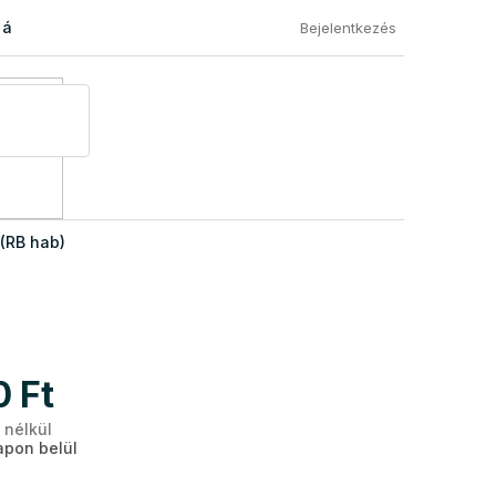
 áru visszaküldése
Általános Szerződési Feltételek
Eléged
Bejelentkezés
(RB hab)
0 Ft
 nélkül
Egységár:
pon belül