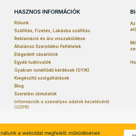
HASZNOS INFORMÁCIÓK
B
Rólunk
Az
el
Szállítás, Fizetés, Lakásba szállítás
Reklamáció és áru visszaküldése
Mi
Általános Szerződési Feltételek
se
Elégedett vásárlóink
Egyéb tudnivalók
Ho
Gyakran ismétlődő kérdések (GYIK)
Kiegészítő szolgáltatások
Blog
Szerelési útmutatók
Információk a személyes adatok kezeléséről
(GDPR)
ználunk a weboldal megfelelő működésének