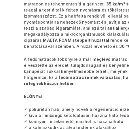
matracon és tehermentesíti a gerincet.
35 kg/m³ 
reagál a test által kifejtett nyomásra és tökéletes
izommasszázst. Ez a habfajta rendkívül ellenálló
a
nyomáspontjaira nehezedő nyomást és javítja az e
teszi a szabad légáramlást, ami ezáltal
antialler
megakadályozza a mikroorganizmusok kialakulását
cipzáras
MALTA FOAM steppelt huzattal
rendelke
behatolásával szemben. A huzat levehető és
30 
A fedőmatracok többnyire a
már meglévő matrac t
elvesztette az eredeti tulajdonságait és kényelme
kanapéját sokkal kényelmesebbé teheti, melynek
hátgerince. Ez a
fedőmatrac remek választás, ha
rétegnek köszönhetően.
ELŐNYEI:
✓ poliuretán hab, amely növeli a regeneráció érzé
✓ kiváló minőségű kétoldalasan használható fed
✓ könnyen feltekerhető, máshol is használható
✓ alkalmazkodik az alvó testének alakjához