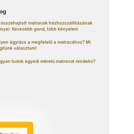
log
 összehajtott matracok házhozszállításának
őnyei: Kevesebb gond, több kényelem
lyen ágyrács a megfelelő a matracához? Mi
gítünk választani!
gyan tudok egyedi méretű matracot rendelni?