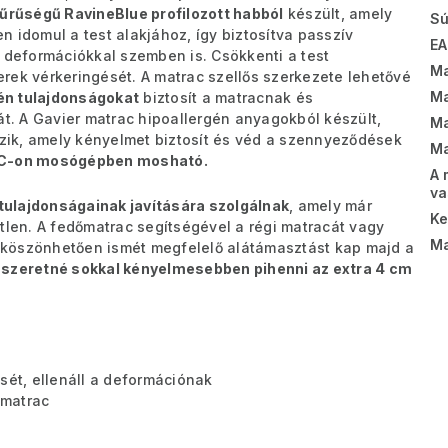
sűrűségű
RavineBlue profilozott habból
készült, amely
Sú
en idomul a test alakjához, így biztosítva passzív
EA
 deformációkkal szemben is. Csökkenti a test
Ma
rek vérkeringését. A matrac szellős szerkezete lehetővé
Ma
gén tulajdonságokat
biztosít a matracnak és
. A Gavier matrac hipoallergén anyagokból készült,
Ma
zik, amely kényelmet biztosít és véd a szennyeződések
Ma
°C-on mosógépben mosható.
A 
va
ulajdonságainak javítására szolgálnak
, amely már
K
tlen. A fedőmatrac segítségével a régi matracát vagy
Ma
 köszönhetően ismét megfelelő alátámasztást kap majd a
 szeretné sokkal kényelmesebben pihenni az extra 4 cm
sét, ellenáll a deformációnak
őmatrac