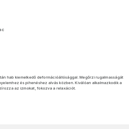
ac
retán hab kiemelkedő deformációállósággal. Megőrzi rugalmasságát
kényelemhez és pihenéshez alvás közben. Kiválóan alkalmazkodik a
írozza az izmokat, fokozva a relaxációt.