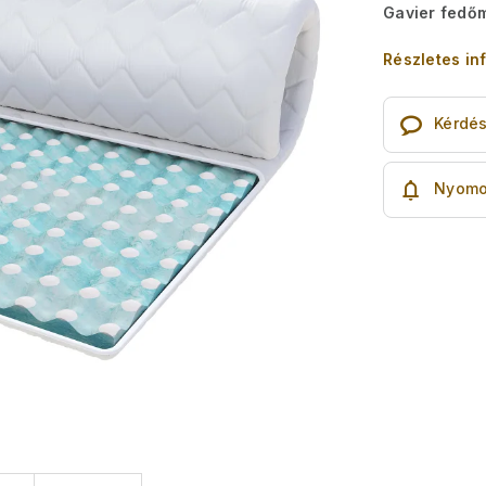
Gavier fedőm
Részletes in
Kérdé
Nyomo