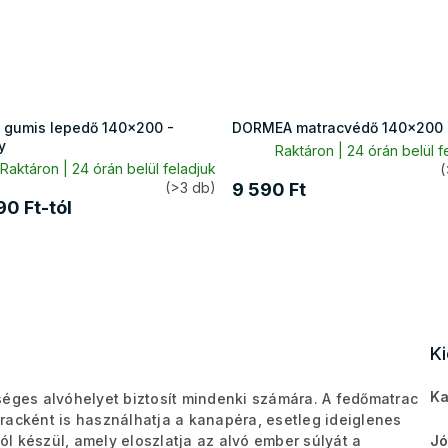
 gumis lepedő 140x200 -
DORMEA matracvédő 140x200
y
Raktáron | 24 órán belül f
Raktáron | 24 órán belül feladjuk
(
(>3 db)
9 590 Ft
90 Ft-tól
K
Ka
ges alvóhelyet biztosít mindenki számára. A fedőmatrac
tracként is használhatja a kanapéra, esetleg ideiglenes
 készül, amely eloszlatja az alvó ember súlyát a
Jó