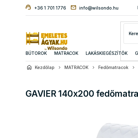
Ugrás
+36 1 701 1776
info@wilsondo.hu
a
fő
tartalomhoz
BÚTOROK
MATRACOK
LAKÁSKIEGÉSZÍTŐK
G
Kezdőlap
MATRACOK
Fedőmatracok
GAVIER 140x200 fedőmatrac