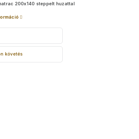
atrac 200x140 steppelt huzattal
formáció
s
n követés