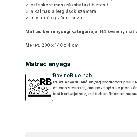
✓ esténként masszázshatást biztosít
✓ alkalmas allergiások számára
✓ mosható cipzáras huzat
Matrac keménységi kategóriája:
H4 kemény matr
Méret:
200 x 140 x 4 cm
Matrac anyaga
RavineBlue hab
Ez az egyedülálló anyag profilozott poliu
és elaszticitását, ami hozzájárul a jobb 
test kontúrjaihoz, miközben finoman massz
L