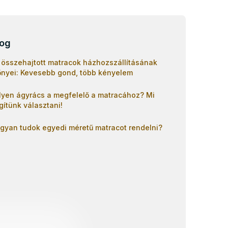
log
 összehajtott matracok házhozszállításának
őnyei: Kevesebb gond, több kényelem
lyen ágyrács a megfelelő a matracához? Mi
gítünk választani!
gyan tudok egyedi méretű matracot rendelni?