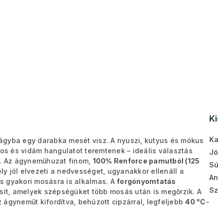
K
Ka
gyba egy darabka mesét visz. A nyuszi, kutyus és mókus
kos és vidám hangulatot teremtenek – ideális választás
Jó
at. Az ágyneműhuzat finom,
100% Renforce pamutból (125
Sú
ely jól elvezeti a nedvességet, ugyanakkor ellenáll a
A
s gyakori mosásra is alkalmas. A
forgónyomtatás
Sz
osít, amelyek szépségüket több mosás után is megőrzik. A
 ágyneműt kifordítva, behúzott cipzárral, legfeljebb
40 °C
-