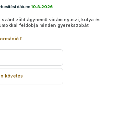
besítési dátum:
10.8.2026
szánt zöld ágynemű vidám nyuszi, kutya és
umokkal feldobja minden gyerekszobát
formáció
s
n követés