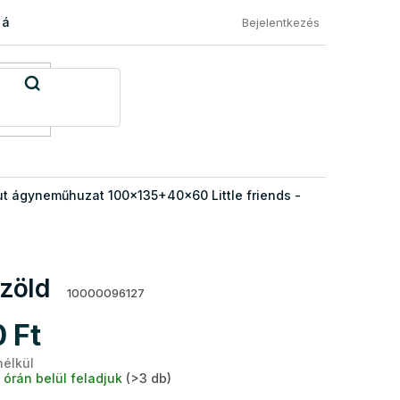
 áru visszaküldése
Általános Szerződési Feltételek
Eléged
Bejelentkezés
t ágyneműhuzat 100x135+40x60 Little friends -
zöld
10000096127
 Ft
nélkül
Egységár:
 órán belül feladjuk
(>3 db)