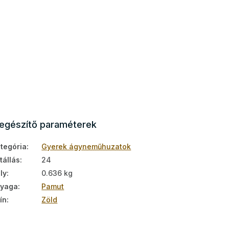
iegészítő paraméterek
tegória
:
Gyerek ágyneműhuzatok
tállás
:
24
ly
:
0.636 kg
nyaga
:
Pamut
ín
:
Zöld