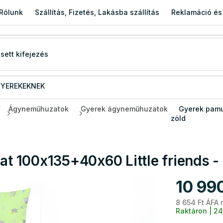
Rólunk
Szállítás, Fizetés, Lakásba szállítás
Reklamáció és
YEREKEKNEK
Ágyneműhuzatok
Gyerek ágyneműhuzatok
Gyerek pamu
zöld
 100x135+40x60 Little friends - 
10 990
8 654 Ft ÁFA 
Raktáron | 24