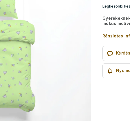
Legkésőbbi kéz
Gyerekeknek 
mókus motív
Részletes in
Kérdé
Nyomo