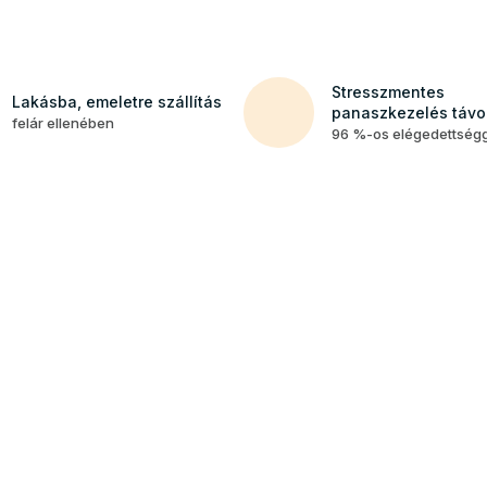
Stresszmentes
Lakásba, emeletre szállítás
panaszkezelés távol
felár ellenében
96 %-os elégedettség