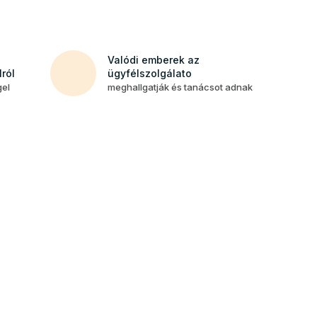
Valódi emberek az
ról
ügyfélszolgálato
gel
meghallgatják és tanácsot adnak