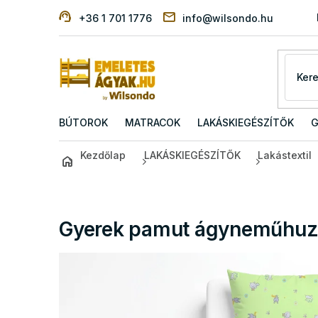
Ugrás
+36 1 701 1776
info@wilsondo.hu
a
fő
tartalomhoz
BÚTOROK
MATRACOK
LAKÁSKIEGÉSZÍTŐK
G
Kezdőlap
LAKÁSKIEGÉSZÍTŐK
Lakástextil
Gyerek pamut ágyneműhuzat