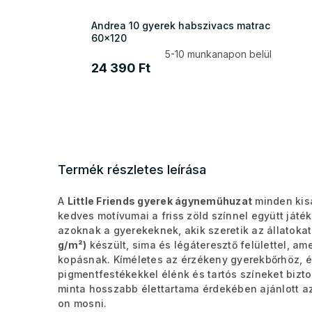
Andrea 10 gyerek habszivacs matrac
60x120
5-10 munkanapon belül
24 390 Ft
Termék részletes leírása
A
Little Friends gyerek ágyneműhuzat
minden kisá
kedves motívumai a friss zöld színnel együtt játé
azoknak a gyerekeknek, akik szeretik az állatok
g/m²)
készült, sima és légáteresztő felülettel, am
kopásnak. Kíméletes az érzékeny gyerekbőrhöz, é
pigmentfestékekkel élénk és tartós színeket bizt
minta hosszabb élettartama érdekében ajánlott az
on mosni.