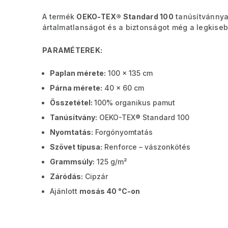
A termék
OEKO-TEX® Standard 100
tanúsítvánnya
ártalmatlanságot és a biztonságot még a legkiseb
PARAMÉTEREK:
Paplan mérete:
100 x 135 cm
Párna mérete:
40 x 60 cm
Összetétel:
100% organikus pamut
Tanúsítvány:
OEKO-TEX® Standard 100
Nyomtatás:
Forgónyomtatás
Szövet típusa:
Renforce – vászonkötés
Grammsúly:
125 g/m²
Záródás:
Cipzár
Ajánlott
mosás 40 °C-on