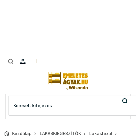
Ugrás
a
fő
tartalomhoz
Kezdőlap
LAKÁSKIEGÉSZÍTŐK
Lakástextil