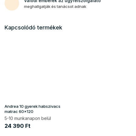
Valódi emberek az ügyfélszolgálato
meghallgatják és tanácsot adnak
Kapcsolódó termékek
Andrea 10 gyerek habszivacs
matrac 60x120
5-10 munkanapon belül
24 390 Ft