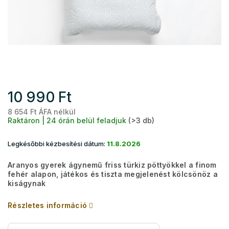
10 990 Ft
8 654 Ft ÁFA nélkül
Eg
Raktáron | 24 órán belül feladjuk
(>3 db)
Legkésőbbi kézbesítési dátum:
11.8.2026
Aranyos gyerek ágynemű friss türkiz pöttyökkel a finom
fehér alapon, játékos és tiszta megjelenést kölcsönöz a
kiságynak
Részletes információ