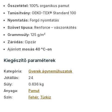
Összetétel:
100% organikus pamut
Tanúsítvány:
OEKO-TEX® Standard 100
Nyomtatás:
Forgó nyomtatás
Szövet típusa:
Renforce – vászonkötés
Grammsúly:
125 g/m²
Záródás:
Cipzár
Ajánlott
mosás 40 °C-on
Kiegészítő paraméterek
Kategória
:
Gyerek ágyneműhuzatok
Jótállás
:
24
Súly
:
0.636 kg
Anyaga
:
Pamut
Szín
:
Fehér
,
Türkiz