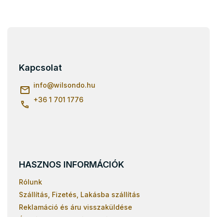
L
á
b
l
Kapcsolat
é
c
info
@
wilsondo.hu
+36 1 701 1776
HASZNOS INFORMÁCIÓK
Rólunk
Szállítás, Fizetés, Lakásba szállítás
Reklamáció és áru visszaküldése