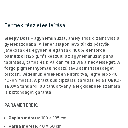
Termék részletes leírása
Sleepy Dots – ágyneműhuzat
, amely friss dizájnt visz a
gyerekszobába. A
fehér alapon lévő türkiz pöttyök
játékosak és egyben elegánsak.
100% Renforce
pamutból
(125 g/m²) készült, az ágyneműhuzat puha
tapintású, tartós és kiválóan felszívja a nedvességet. A
forgó pigmentnyomás
hosszú távú színfrissességet
biztosít. Védelmük érdekében kifordítva, legfeljebb
40
°C
-on mossa. A praktikus cipzáras záródás és az
OEKO-
TEX® Standard 100
tanúsítvány a legkisebbek számára
is biztonságot garantál.
PARAMÉTEREK:
Paplan mérete:
100 x 135 cm
Párna mérete:
40 x 60 cm