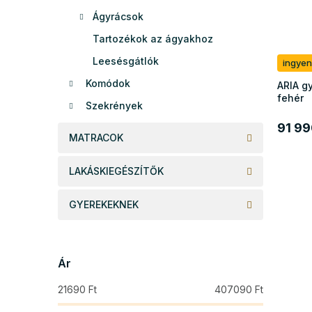
n
e
d
Ágyrácsok
k
e
Tartozékok az ágyakhoz
l
z
i
é
Leesésgátlók
ingyen
s
s
Komódok
ARIA g
t
e
fehér
á
Szekrények
j
91 99
a
MATRACOK
LAKÁSKIEGÉSZÍTŐK
GYEREKEKNEK
Ár
21690
Ft
407090
Ft