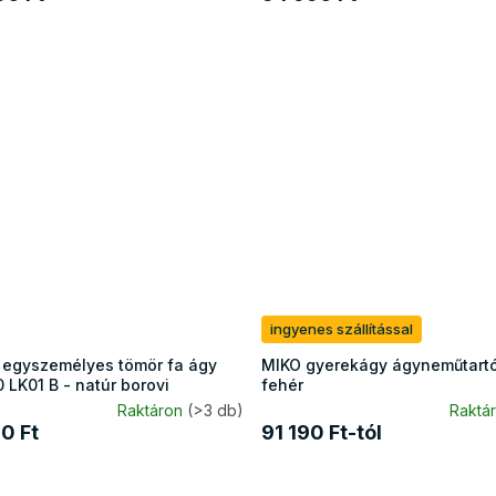
ingyenes szállítással
 egyszemélyes tömör fa ágy
MIKO gyerekágy ágyneműtartó
 LK01 B - natúr borovi
fehér
Raktáron
(>3 db)
Raktá
0 Ft
91 190 Ft-tól