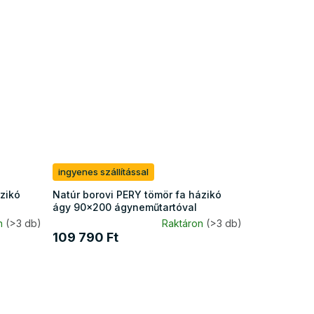
ingyenes szállítással
ázikó
Natúr borovi PERY tömör fa házikó
ágy 90x200 ágyneműtartóval
n
(>3 db)
Raktáron
(>3 db)
109 790 Ft