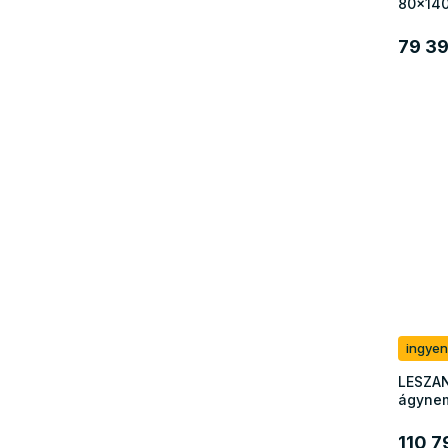
80x140
79 39
ingyen
LESZAN
ágynem
110 7