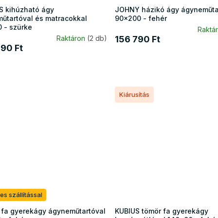
 kihúzható ágy
JOHNY házikó ágy ágyneműta
űtartóval és matracokkal
90x200 - fehér
 - szürke
Raktá
Raktáron
(2 db)
156 790 Ft
90 Ft
Kiárusítás
es szállítással
 fa gyerekágy ágyneműtartóval
KUBIUS tömör fa gyerekágy