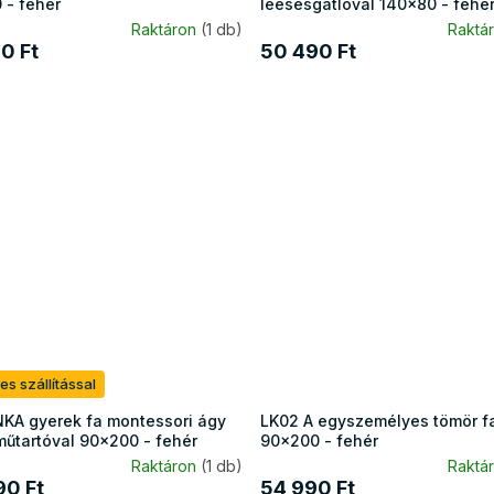
 - fehér
leesésgátlóval 140x80 - fehé
Raktáron
(1 db)
Raktá
0 Ft
50 490 Ft
es szállítással
KA gyerek fa montessori ágy
LK02 A egyszemélyes tömör f
űtartóval 90x200 - fehér
90x200 - fehér
Raktáron
(1 db)
Raktá
90 Ft
54 990 Ft