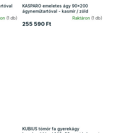
rtóval
KASPARO emeletes ágy 90x200
ágyneműtartóval - kasmír / zöld
ron
(1 db)
Raktáron
(1 db)
255 590 Ft
KUBIUS tömör fa gyerekágy