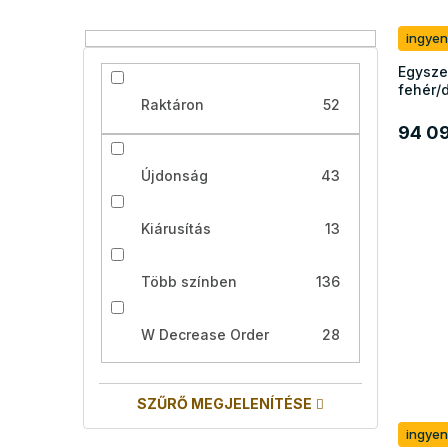
ingyen
Egysze
fehér/
Raktáron
52
94 09
Újdonság
43
Kiárusítás
13
Több színben
136
W Decrease Order
28
SZŰRŐ MEGJELENÍTÉSE
ingyen