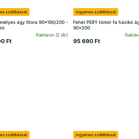
es szállítással
ingyenes szállítással
mélyes ágy Stora 90x190/200 -
Fehér PERY tömör fa házikó á
dió
90x200
Raktáron
(2 db)
Raktá
0 Ft
95 690 Ft
es szállítással
ingyenes szállítással