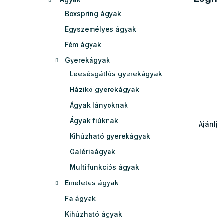
e
Boxspring ágyak
l
Egyszemélyes ágyak
Fém ágyak
Gyerekágyak
Leesésgátlós gyerekágyak
Házikó gyerekágyak
Ágyak lányoknak
T
Ágyak fiúknak
e
Ajánl
r
Kihúzható gyerekágyak
m
Galériaágyak
é
T
k
Multifunkciós ágyak
e
e
Emeletes ágyak
r
k
m
r
Fa ágyak
é
e
Kihúzható ágyak
k