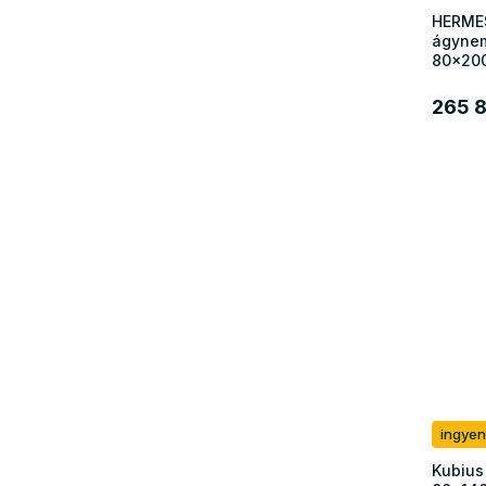
HERMES
ágynem
80x200
265 8
ingyen
Kubius