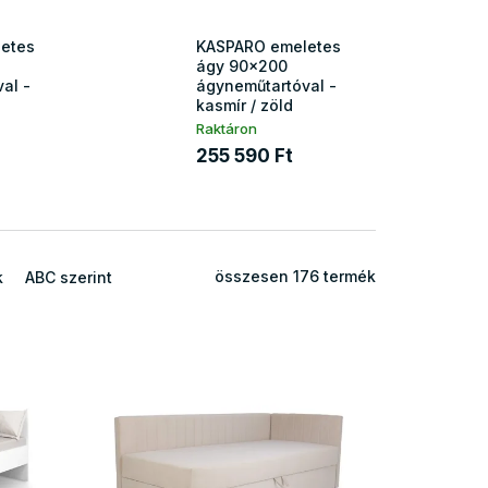
etes
KASPARO emeletes
ágy 90x200
al -
ágyneműtartóval -
kasmír / zöld
Raktáron
255 590 Ft
összesen
176
termék
k
ABC szerint