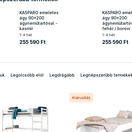
KASPARO emeletes
KASPARO emel
ágy 90x200
ágy 90x200
ágyneműtartóval -
ágyneműtartóv
kasmír
fehér / borovi
1-4 hét
1-4 hét
255 590 Ft
255 590 Ft
juk
Legolcsóbb elöl
Legdrágább
Legnépszerűbb terméke
Kiárusítás