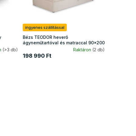
ingyenes szállítással
y
Bézs TEODOR heverő
ágyneműtartóval és matraccal 90x200
n
(>3 db)
Raktáron
(2 db)
198 990 Ft