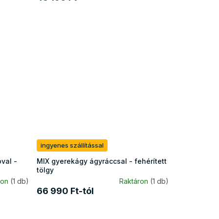
ingyenes szállítással
val -
MIX gyerekágy ágyráccsal - fehérített
tölgy
ron
(1 db)
Raktáron
(1 db)
66 990 Ft-tól