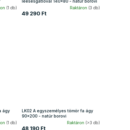
r
leesésgátlóval 140x80 - natúr borovi
ron
(1 db)
Raktáron
(3 db)
49 290 Ft
a ágy
LK02 A egyszemélyes tömör fa ágy
90x200 - natúr borovi
ron
(1 db)
Raktáron
(>3 db)
48 190 Ft