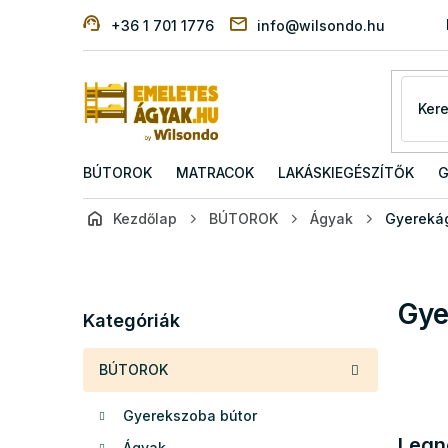
Ugrás
+36 1 701 1776
info@wilsondo.hu
a
fő
tartalomhoz
BÚTOROK
MATRACOK
LAKÁSKIEGÉSZÍTŐK
G
Kezdőlap
BÚTOROK
Ágyak
Gyereká
O
l
d
Kategóriák
Gye
a
Kategóriák
átugrása
l
s
BÚTOROK
ó
p
Gyerekszoba bútor
a
Legn
n
Ágyak