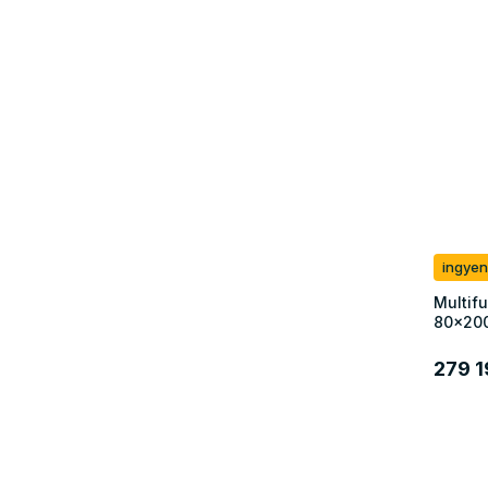
ingyen
Multif
80x20
279 1