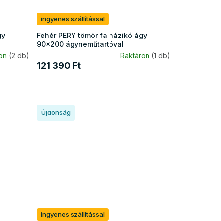
ingyenes szállítással
gy
Fehér PERY tömör fa házikó ágy
90x200 ágyneműtartóval
ron
(2 db)
Raktáron
(1 db)
121 390 Ft
Újdonság
ingyenes szállítással