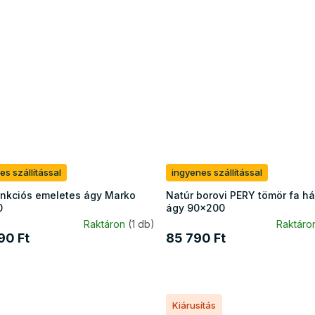
es szállítással
ingyenes szállítással
unkciós emeletes ágy Marko
Natúr borovi PERY tömör fa h
0
ágy 90x200
Raktáron
(1 db)
Raktáro
90 Ft
85 790 Ft
Kiárusítás