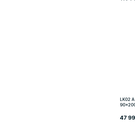
LK02 A
90x200
47 99