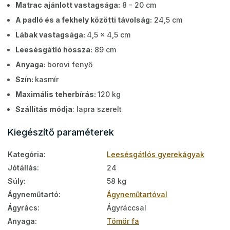
Matrac ajánlott vastagsága:
8 - 20 cm
A padló és a fekhely közötti távolság:
24,5 cm
Lábak vastagsága:
4,5 x 4,5 cm
Leesésgátló hossza:
89 cm
Anyaga:
borovi fenyő
Szín:
kasmír
Maximális teherbírás:
120 kg
Szállítás módja
: lapra szerelt
Kiegészítő paraméterek
Kategória
:
Leesésgátlós gyerekágyak
Jótállás
:
24
Súly
:
58 kg
Ágyneműtartó
:
Ágyneműtartóval
Ágyrács
:
Ágyráccsal
Anyaga
:
Tömör fa