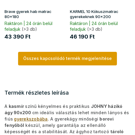
Brave gyerek hab matrac
KARMEL 10 Kókuszmatrac
80x180
gyerekeknek 90x200
Raktáron | 24 órán belül
Raktáron | 24 órán belül
feladjuk
(>3 db)
feladjuk
(>3 db)
43 390 Ft
46 190 Ft
Összes kapcsolódó termék megjelenítése
Termék részletes leírása
A
kasmír
színű kényelmes és praktikus
JOHNY házikó
ágy 90x200
cm ideális választás lehet minden lányos és
fiús
gyerekszobába
. A gyerekágy minőségi
borovi
fenyőből
készül, amely garantálja az ellenálló
képességét és a stabilitását. Az ágyhoz tartozó
tároló