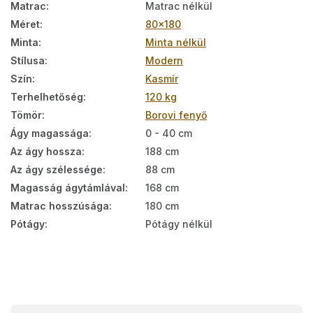
Matrac
:
Matrac nélkül
Méret
:
80x180
Minta
:
Minta nélkül
Stílusa
:
Modern
Szín
:
Kasmír
Terhelhetőség
:
120 kg
Tömör
:
Borovi fenyő
Ágy magassága
:
0 - 40 cm
Az ágy hossza
:
188 cm
Az ágy szélessége
:
88 cm
Magasság ágytámlával
:
168 cm
Matrac hosszúsága
:
180 cm
Pótágy
:
Pótágy nélkül
L