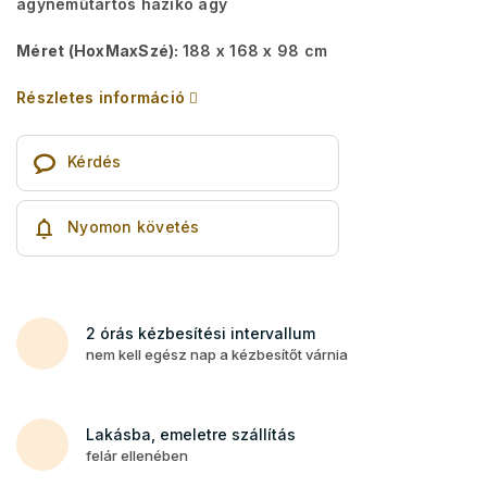
ágyneműtartós házikó ágy
Méret (HoxMaxSzé):
188 x 168 x 98 cm
Részletes információ
Kérdés
Nyomon követés
2 órás kézbesítési intervallum
nem kell egész nap a kézbesítőt várnia
Lakásba, emeletre szállítás
felár ellenében