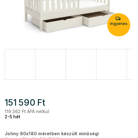
ingyenes
151 590 Ft
119 362 Ft ÁFA nélkül
Eg
2-5 hét
Johny 80x180 méretben készült minőségi