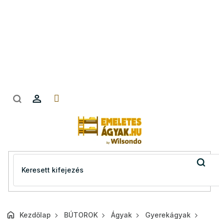
Ugrás
a
fő
tartalomhoz
Kezdőlap
BÚTOROK
Ágyak
Gyerekágyak