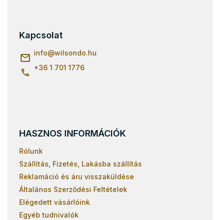
á
b
l
Kapcsolat
é
c
info
@
wilsondo.hu
+36 1 701 1776
HASZNOS INFORMÁCIÓK
Rólunk
Szállítás, Fizetés, Lakásba szállítás
Reklamáció és áru visszaküldése
Általános Szerződési Feltételek
Elégedett vásárlóink
Egyéb tudnivalók