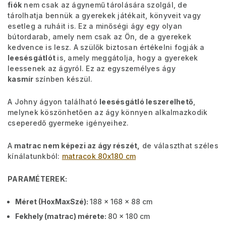
fiók
nem csak az ágynemű tárolására szolgál, de
tárolhatja bennük a gyerekek játékait, könyveit vagy
esetleg a ruháit is. Ez a minőségi ágy egy olyan
bútordarab, amely nem csak az Ön, de a gyerekek
kedvence is lesz. A szülők biztosan értékelni fogják a
leesésgátlót
is, amely meggátolja, hogy a gyerekek
leessenek az ágyról. Ez az egyszemélyes ágy
kasmír
színben készül.
A Johny ágyon található
leesésgátló leszerelhető
,
melynek köszönhetően az ágy könnyen alkalmazkodik
cseperedő gyermeke igényeihez.
A
matrac nem képezi az ágy részét,
de választhat széles
kínálatunkból:
matracok 80x180 cm
PARAMÉTEREK:
Méret (HoxMaxSzé):
188 x 168 x 88 cm
Fekhely (matrac) mérete:
80 x 180 cm