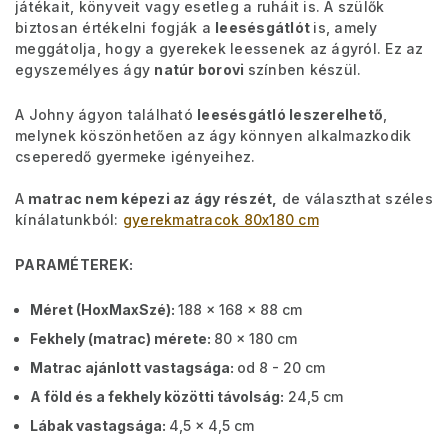
játékait, könyveit vagy esetleg a ruháit is. A szülők
biztosan értékelni fogják a
leesésgátlót
is, amely
meggátolja, hogy a gyerekek leessenek az ágyról. Ez az
egyszemélyes ágy
natúr borovi
színben készül.
A Johny ágyon található
leesésgátló leszerelhető
,
melynek köszönhetően az ágy könnyen alkalmazkodik
cseperedő gyermeke igényeihez.
A
matrac nem képezi az ágy részét,
de választhat széles
kínálatunkból:
gyerekmatracok 80x180 cm
PARAMÉTEREK:
Méret (HoxMaxSzé):
188 x 168 x 88 cm
Fekhely (matrac) mérete:
80 x 180 cm
Matrac ajánlott vastagsága:
od 8 - 20 cm
A föld és a fekhely közötti távolság:
24,5 cm
Lábak vastagsága:
4,5 x 4,5 cm