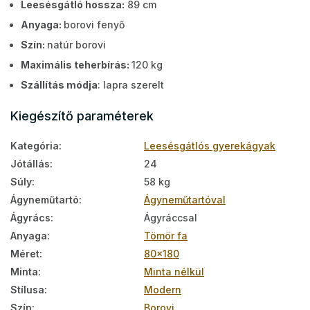
Leesésgátló hossza:
89 cm
Anyaga:
borovi fenyő
Szín:
natúr borovi
Maximális teherbírás:
120 kg
Szállítás módja
: lapra szerelt
Kiegészítő paraméterek
Kategória
:
Leesésgátlós gyerekágyak
Jótállás
:
24
Súly
:
58 kg
Ágyneműtartó
:
Ágyneműtartóval
Ágyrács
:
Ágyráccsal
Anyaga
:
Tömör fa
Méret
:
80x180
Minta
:
Minta nélkül
Stílusa
:
Modern
Szín
:
Borovi