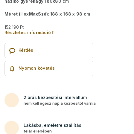
házikó gyerekágy 180x80 cm
Méret (HoxMaxSzé):
188 x 168 x 98 cm
152 190 Ft
Részletes információ
Kérdés
Nyomon követés
2 órás kézbesítési intervallum
nem kell egész nap a kézbesítőt várnia
Lakásba, emeletre szállítás
felár ellenében