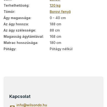
Terhelhetőség
:
120 kg
Tömör
:
Borovi fenyő
Ágy magassága
:
0 - 40 cm
Az ágy hossza
:
188 cm
Az ágy szélessége
:
88 cm
Magasság ágytámlával
:
168 cm
Matrac hosszúsága
:
180 cm
Pótágy
:
Pótágy nélkül
L
á
b
l
Kapcsolat
é
c
info
@
wilsondo.hu