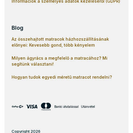
Információk a személyes adatok kezeléséről (GDPR)
Blog
Az összehajtott matracok házhozszállításának
előnyei: Kevesebb gond, több kényelem
Milyen ágyrács a megfelelő a matracához? Mi
segítünk választani!
Hogyan tudok egyedi méretű matracot rendelni?
Banki átutalással
Utánvétel
Copyright 2026