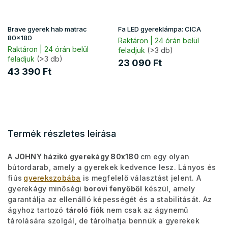
Brave gyerek hab matrac
Fa LED gyereklámpa: CICA
80x180
Raktáron | 24 órán belül
Raktáron | 24 órán belül
feladjuk
(>3 db)
feladjuk
(>3 db)
23 090 Ft
43 390 Ft
Termék részletes leírása
A
JOHNY házikó gyerekágy 80x180
cm egy olyan
bútordarab, amely a gyerekek kedvence lesz. Lányos és
fiús
gyerekszobába
is megfelelő választást jelent. A
gyerekágy minőségi
borovi fenyőből
készül, amely
garantálja az ellenálló képességét és a stabilitását. Az
ágyhoz tartozó
tároló fiók
nem csak az ágynemű
tárolására szolgál, de tárolhatja bennük a gyerekek