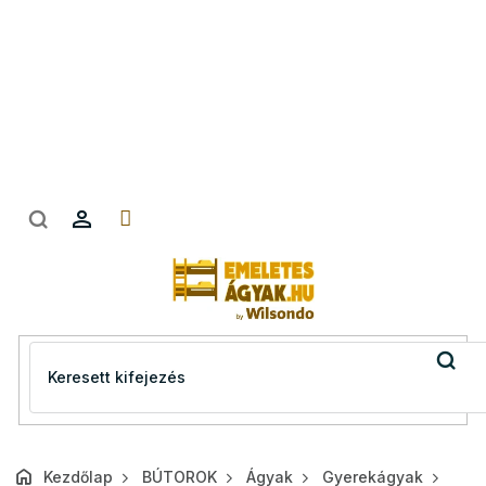
Ugrás
a
fő
tartalomhoz
Kezdőlap
BÚTOROK
Ágyak
Gyerekágyak