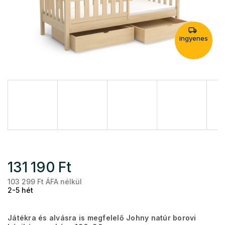
ingyenes
131 190 Ft
103 299 Ft ÁFA nélkül
Eg
2-5 hét
Játékra és alvásra is megfelelő Johny natúr borovi