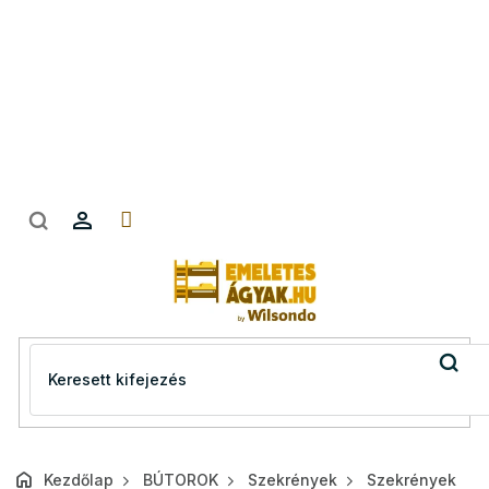
Ugrás
a
fő
tartalomhoz
Kezdőlap
BÚTOROK
Szekrények
Szekrények