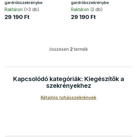
s
gardróbszekrénybe
gardróbszekrénybe
t
Raktáron
(>3 db)
Raktáron
(2 db)
á
29 190 Ft
29 190 Ft
j
a
összesen
2
termék
L
i
s
t
a
Kapcsolódó kategóriák: Kiegészítők a
i
szekrényekhez
r
á
Kétajtós ruhásszekrények
n
y
í
t
á
s
e