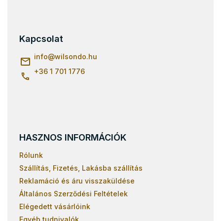
L
l
e
á
m
b
e
l
Kapcsolat
i
é
c
info
@
wilsondo.hu
+36 1 701 1776
HASZNOS INFORMÁCIÓK
Rólunk
Szállítás, Fizetés, Lakásba szállítás
Reklamáció és áru visszaküldése
Általános Szerződési Feltételek
Elégedett vásárlóink
Egyéb tudnivalók