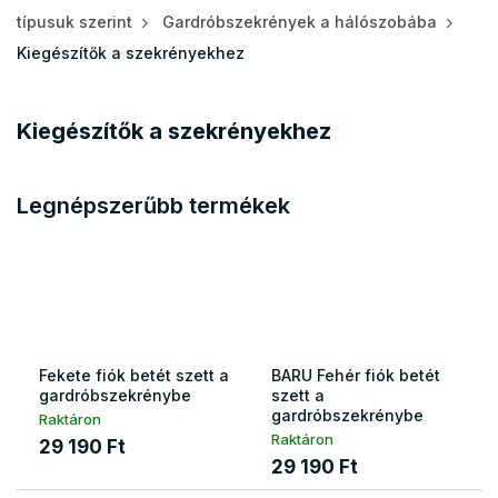
típusuk szerint
Gardróbszekrények a hálószobába
Kiegészítők a szekrényekhez
Kiegészítők a szekrényekhez
Legnépszerűbb termékek
Fekete fiók betét szett a
BARU Fehér fiók betét
gardróbszekrénybe
szett a
gardróbszekrénybe
Raktáron
Raktáron
29 190 Ft
29 190 Ft