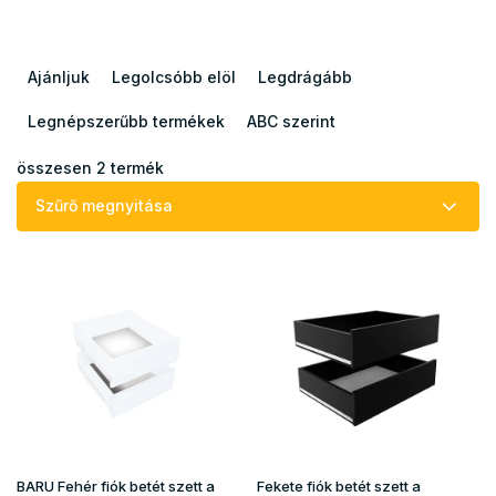
T
e
Ajánljuk
Legolcsóbb elöl
Legdrágább
r
m
Legnépszerűbb termékek
ABC szerint
é
k
összesen
2
termék
e
Szűrő megnyitása
k
r
T
e
e
n
r
d
m
e
é
z
k
é
e
s
k
e
l
i
BARU Fehér fiók betét szett a
Fekete fiók betét szett a