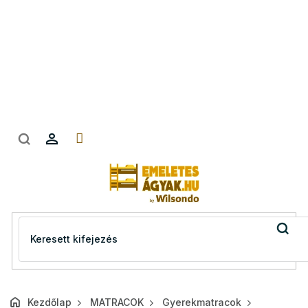
Ugrás
a
fő
tartalomhoz
Kezdőlap
MATRACOK
Gyerekmatracok