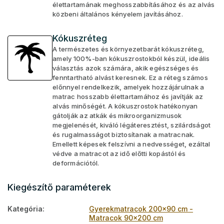
élettartamának meghosszabbításához és az alvás
közbeni általános kényelem javításához.
Kókuszréteg
A természetes és környezetbarát kókuszréteg,
amely 100%-ban kókuszrostokból készül, ideális
választás azok számára, akik egészséges és
fenntartható alvást keresnek. Ez a réteg számos
előnnyel rendelkezik, amelyek hozzájárulnak a
matrac hosszabb élettartamához és javítják az
alvás minőségét. A kókuszrostok hatékonyan
gátolják az atkák és mikroorganizmusok
megjelenését, kiváló légáteresztést, szilárdságot
és rugalmasságot biztosítanak a matracnak.
Emellett képesek felszívni a nedvességet, ezáltal
védve a matracot az idő előtti kopástól és
deformációtól.
Kiegészítő paraméterek
Kategória
:
Gyerekmatracok 200x90 cm -
Matracok 90x200 cm