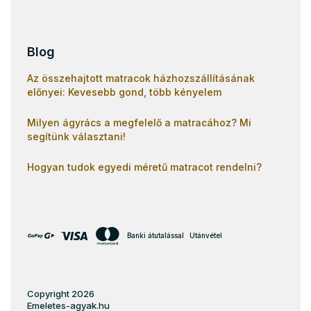
Blog
Az összehajtott matracok házhozszállításának
előnyei: Kevesebb gond, több kényelem
Milyen ágyrács a megfelelő a matracához? Mi
segítünk választani!
Hogyan tudok egyedi méretű matracot rendelni?
Banki átutalással
Utánvétel
Copyright 2026
Emeletes-agyak.hu