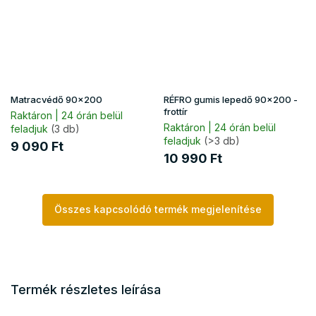
Matracvédő 90x200
RÉFRO gumis lepedő 90x200 -
frottír
Raktáron | 24 órán belül
Raktáron | 24 órán belül
feladjuk
(3 db)
feladjuk
(>3 db)
9 090 Ft
10 990 Ft
Összes kapcsolódó termék megjelenítése
Termék részletes leírása