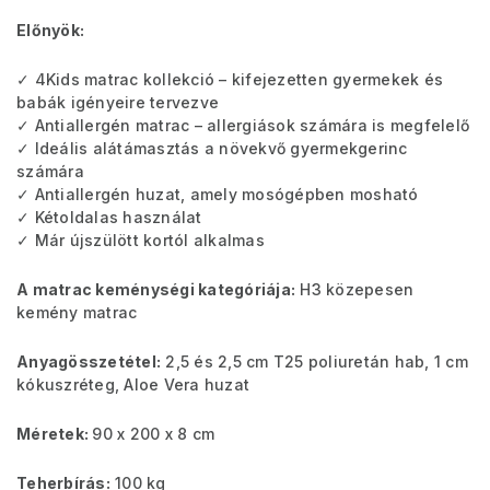
Előnyök:
✓ 4Kids matrac kollekció – kifejezetten gyermekek és
babák igényeire tervezve
✓ Antiallergén matrac – allergiások számára is megfelelő
✓ Ideális alátámasztás a növekvő gyermekgerinc
számára
✓ Antiallergén huzat, amely mosógépben mosható
✓ Kétoldalas használat
✓ Már újszülött kortól alkalmas
A matrac keménységi kategóriája:
H3 közepesen
kemény matrac
Anyagösszetétel:
2,5 és 2,5 cm T25 poliuretán hab, 1 cm
kókuszréteg, Aloe Vera huzat
Méretek:
90 x 200 x 8 cm
Teherbírás:
100 kg