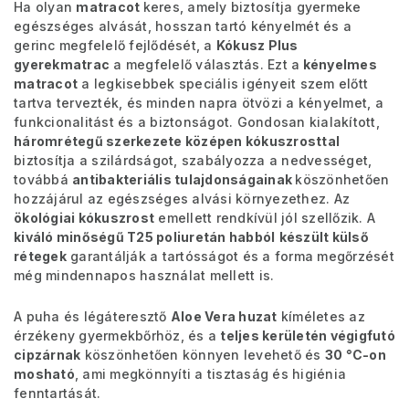
Ha olyan
matracot
keres, amely biztosítja gyermeke
egészséges alvását, hosszan tartó kényelmét és a
gerinc megfelelő fejlődését, a
Kókusz Plus
gyerekmatrac
a megfelelő választás. Ezt a
kényelmes
matracot
a legkisebbek speciális igényeit szem előtt
tartva tervezték, és minden napra ötvözi a kényelmet, a
funkcionalitást és a biztonságot. Gondosan kialakított,
háromrétegű szerkezete középen kókuszrosttal
biztosítja a szilárdságot, szabályozza a nedvességet,
továbbá
antibakteriális tulajdonságainak
köszönhetően
hozzájárul az egészséges alvási környezethez. Az
ökológiai kókuszrost
emellett rendkívül jól szellőzik. A
kiváló minőségű T25 poliuretán habból
készült külső
rétegek
garantálják a tartósságot és a forma megőrzését
még mindennapos használat mellett is.
A puha és légáteresztő
Aloe Vera huzat
kíméletes az
érzékeny gyermekbőrhöz, és a
teljes kerületén végigfutó
cipzárnak
köszönhetően könnyen levehető és
30 °C-on
mosható
, ami megkönnyíti a tisztaság és higiénia
fenntartását.