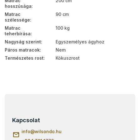
Matrac
200 cm
hosszúsága
:
Matrac
90 cm
szélessége
:
Matrac
100 kg
teherbírása
:
Nagyság szerint
:
Egyszemélyes ágyhoz
Páros matracok
:
Nem
Természetes rost
:
Kókuszrost
L
á
b
l
Kapcsolat
é
c
info
@
wilsondo.hu