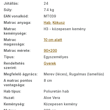
Jótállás
:
24
Súly
:
7.4 kg
EAN vonalkód
:
MT039
Matrac anyaga
:
Hab
,
Kókusz
Matrac
H3 - közepesen kemény
keménysége
:
Matrac
10 cm alatt
magassága
:
Matrac mérete
:
90x200
Típus
:
Egyszemélyes
Rendeltetés
Gyerek
szerint
:
Megfelelő ágyrács
:
Merev (léces), Rugalmas (lamellás)
A matrac pontos
8 cm
vastagsága
:
Hab típus
:
Poliuretán hab
Huzat
:
Aloe Vera
Keménység
:
Közepesen kemény