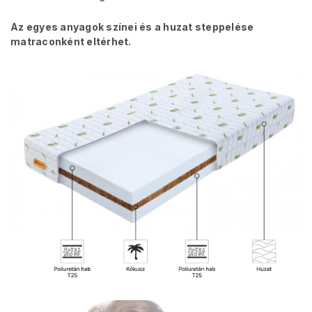
Az egyes anyagok színei és a huzat steppelése
matraconként eltérhet.