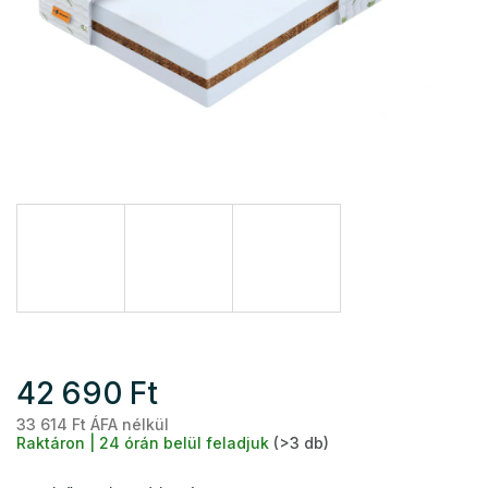
42 690 Ft
33 614 Ft ÁFA nélkül
Eg
Raktáron | 24 órán belül feladjuk
(>3 db)