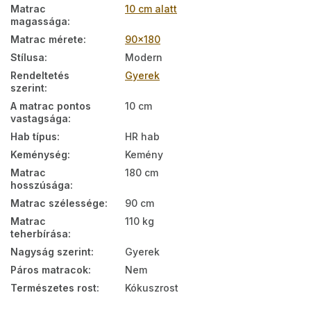
Matrac
10 cm alatt
magassága
:
Matrac mérete
:
90x180
Stílusa
:
Modern
Rendeltetés
Gyerek
szerint
:
A matrac pontos
10 cm
vastagsága
:
Hab típus
:
HR hab
Keménység
:
Kemény
Matrac
180 cm
hosszúsága
:
Matrac szélessége
:
90 cm
Matrac
110 kg
teherbírása
:
Nagyság szerint
:
Gyerek
Páros matracok
:
Nem
Természetes rost
:
Kókuszrost