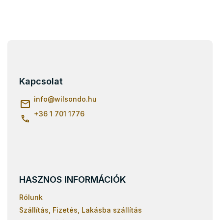
L
á
b
l
Kapcsolat
é
c
info
@
wilsondo.hu
+36 1 701 1776
HASZNOS INFORMÁCIÓK
Rólunk
Szállítás, Fizetés, Lakásba szállítás