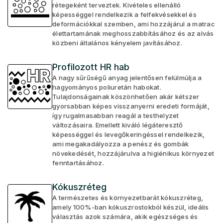
rétegeként terveztek. Kivételes ellenálló
képességgel rendelkezik a felfekvésekkel és
deformációkkal szemben, ami hozzájárul a matrac
élettartamának meghosszabbításához és az alvás
közbeni általános kényelem javításához.
Profilozott HR hab
A nagy sűrűségű anyag jelentősen felülmúlja a
hagyományos poliuretán habokat.
Tulajdonságainak köszönhetően akár kétszer
gyorsabban képes visszanyerni eredeti formáját,
így rugalmasabban reagál a testhelyzet
változásaira. Emellett kiváló légáteresztő
képességgel és levegőkeringéssel rendelkezik,
ami megakadályozza a penész és gombák
növekedését, hozzájárulva a higiénikus környezet
fenntartásához.
Kókuszréteg
A természetes és környezetbarát kókuszréteg,
amely 100%-ban kókuszrostokból készül, ideális
választás azok számára, akik egészséges és