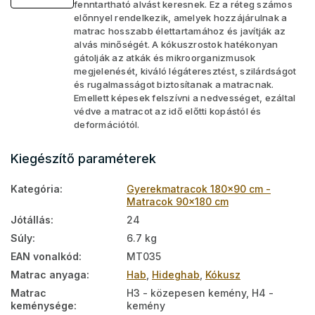
fenntartható alvást keresnek. Ez a réteg számos
előnnyel rendelkezik, amelyek hozzájárulnak a
matrac hosszabb élettartamához és javítják az
alvás minőségét. A kókuszrostok hatékonyan
gátolják az atkák és mikroorganizmusok
megjelenését, kiváló légáteresztést, szilárdságot
és rugalmasságot biztosítanak a matracnak.
Emellett képesek felszívni a nedvességet, ezáltal
védve a matracot az idő előtti kopástól és
deformációtól.
Kiegészítő paraméterek
Kategória
:
Gyerekmatracok 180x90 cm -
Matracok 90x180 cm
Jótállás
:
24
Súly
:
6.7 kg
EAN vonalkód
:
MT035
Matrac anyaga
:
Hab
,
Hideghab
,
Kókusz
Matrac
H3 - közepesen kemény, H4 -
keménysége
:
kemény