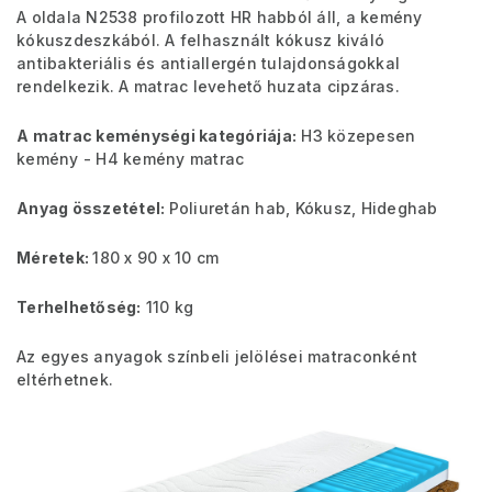
A oldala N2538 profilozott HR habból áll, a kemény
kókuszdeszkából. A felhasznált kókusz kiváló
antibakteriális és antiallergén tulajdonságokkal
rendelkezik. A matrac levehető huzata cipzáras.
A matrac keménységi kategóriája:
H3 közepesen
kemény - H4 kemény matrac
Anyag összetétel:
Poliuretán hab, Kókusz, Hideghab
Méretek:
180 x 90 x 10 cm
Terhelhetőség:
110
kg
Az egyes anyagok színbeli jelölései matraconként
eltérhetnek.