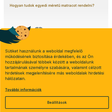
Hogyan tudok egyedi méretű matracot rendelni?
Banki átutalással
Utánvétel
Sütiket használunk a weboldal megfelelő
Copyright 2026
Emeletes-agyak.hu
működésének biztosítása érdekében, és az Ön
. Minden jog fenntartva.
hozzájárulásával többek között a weboldalunk
Süti beállítások szerkesztése
tartalmának személyre szabására, valamint célzott
hirdetések megjelenítésére más weboldalak hirdetési
hálózatain.
Shoptet készítette
További információk
Beállítások