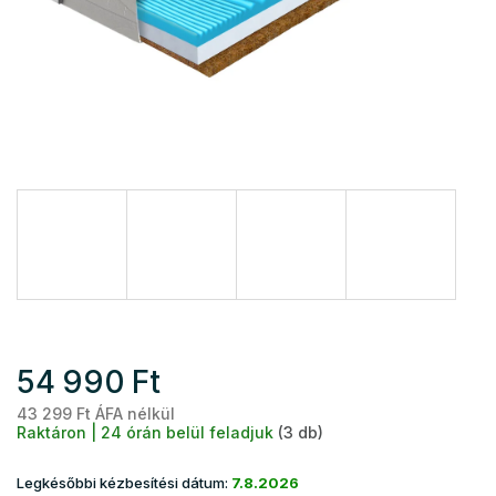
54 990 Ft
43 299 Ft ÁFA nélkül
Eg
Raktáron | 24 órán belül feladjuk
(3 db)
Legkésőbbi kézbesítési dátum:
7.8.2026