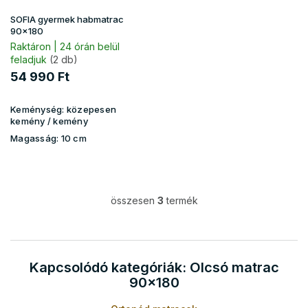
SOFIA gyermek habmatrac
90x180
Raktáron | 24 órán belül
feladjuk
(2 db)
54 990 Ft
Keménység:
közepesen
kemény / kemény
Magasság:
10 cm
összesen
3
termék
L
i
s
t
a
Kapcsolódó kategóriák: Olcsó matrac
i
90x180
r
á