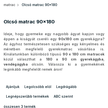
matrac
Olcsó matrac 90x180
Olcsó matrac 90x180
Ideje, hogy gyermeke egy nagyobb ágyat kapjon vagy
éppen a kiságyát cseréli egy
90x180 cm
gyerekágyra?
Az ágyhoz természetesen szükséges egy kényelmes és
méretben megfelelő gyerekmatrac vásárlása is.
Kínálatunkban különböző típusú
90 x 180 cm matracok
közül választhat a
180 x 90 cm gyerekágyba
,
vendégágyba
olcsón. Válassza ki a gyermekének
leginkább megfelelőt remek áron!
T
e
Ajánljuk
Legolcsóbb elöl
Legdrágább
r
m
Legnépszerűbb termékek
ABC szerint
é
k
összesen
3
termék