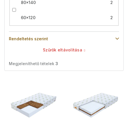
80x140
2
60x120
2
Rendeltetés szerint
Szűrők eltávolítása
Megjeleníthető tételek
3
T
e
r
m
é
k
e
k