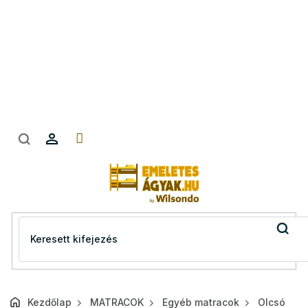
Ugrás
a
fő
tartalomhoz
Kezdőlap
MATRACOK
Egyéb matracok
Olcsó