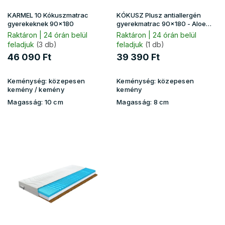
l
i
KARMEL 10 Kókuszmatrac
KÓKUSZ Plusz antiallergén
s
gyerekeknek 90x180
gyerekmatrac 90x180 - Aloe
Vera huzat
t
Raktáron | 24 órán belül
Raktáron | 24 órán belül
feladjuk
(3 db)
feladjuk
(1 db)
á
j
46 090 Ft
39 390 Ft
a
Keménység:
közepesen
Keménység:
közepesen
kemény / kemény
kemény
Magasság:
10 cm
Magasság:
8 cm