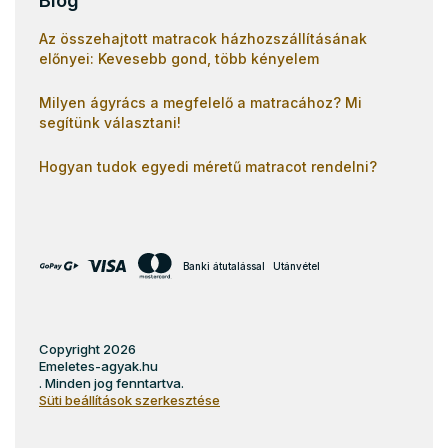
Blog
Az összehajtott matracok házhozszállításának
előnyei: Kevesebb gond, több kényelem
Milyen ágyrács a megfelelő a matracához? Mi
segítünk választani!
Hogyan tudok egyedi méretű matracot rendelni?
Banki átutalással
Utánvétel
Copyright 2026
Emeletes-agyak.hu
. Minden jog fenntartva.
Süti beállítások szerkesztése