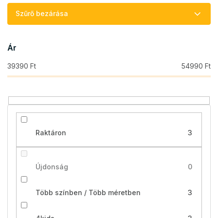
e
Szűrő bezárása
k
r
e
Ár
n
d
39390
Ft
54990
Ft
e
z
é
s
e
Raktáron
3
Újdonság
0
Több színben / Több méretben
3