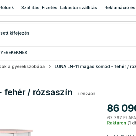
Rólunk
Szállítás, Fizetés, Lakásba szállítás
Reklamáció és
YEREKEKNEK
ok a gyerekszobába
LUNA LN-11 magas komód - fehér / ró
fehér / rózsaszín
LR82493
86 09
67 787 Ft ÁFA
Raktáron
(1 d