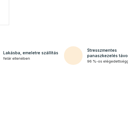
Stresszmentes
Lakásba, emeletre szállítás
panaszkezelés távol
felár ellenében
96 %-os elégedettség