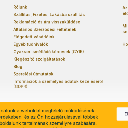
Rólunk
Az
el
Szállítás, Fizetés, Lakásba szállítás
Reklamáció és áru visszaküldése
Mi
Általános Szerződési Feltételek
se
Elégedett vásárlóink
Egyéb tudnivalók
Ho
Gyakran ismétlődő kérdések (GYIK)
Kiegészítő szolgáltatások
Blog
Szerelési útmutatók
Információk a személyes adatok kezeléséről
(GDPR)
ználunk a weboldal megfelelő működésének
E
 érdekében, és az Ön hozzájárulásával többek
boldalunk tartalmának személyre szabására,
el