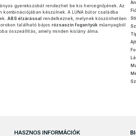
A
lányos gyerekszobát rendezhet be kis hercegnőjének. Az
Fi
n kombinációjában készülnek. A LUNA bútor családba
St
ek.
ABS élzárással
rendelkeznek, melynek köszönhetően
torokon található bájos
rózsaszín fogantyúk
műanyagból
Sz
oba összeállítás, amely minden kislány álma.
Tí
Aj
Fo
Lá
M
Mé
Sz
HASZNOS INFORMÁCIÓK
B