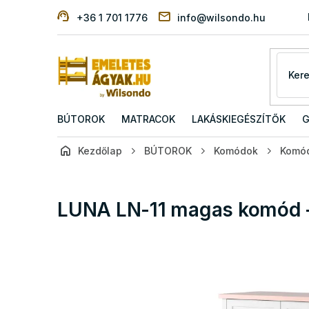
Ugrás
+36 1 701 1776
info@wilsondo.hu
a
fő
tartalomhoz
BÚTOROK
MATRACOK
LAKÁSKIEGÉSZÍTŐK
G
Kezdőlap
BÚTOROK
Komódok
Komód
LUNA LN-11 magas komód - 