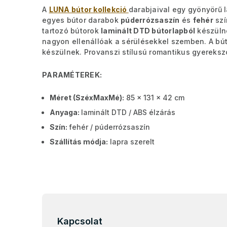
A
LUNA bútor kollekció
darabjaival egy gyönyörű 
egyes bútor darabok
púderrózsaszín
és
fehér
szí
tartozó bútorok
laminált DTD bútorlapból
készüln
nagyon ellenállóak a sérülésekkel szemben. A bú
készülnek. Provanszi stílusú romantikus gyereksz
PARAMÉTEREK:
Méret (SzéxMaxMé):
85 x 131 x 42 cm
Anyaga:
laminált DTD / ABS élzárás
Szín:
fehér / púderrózsaszín
Szállítás módja:
lapra szerelt
L
á
b
Kapcsolat