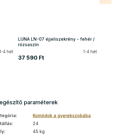
termék
LUNA LN-07 éjjeliszekrény - fehér /
rózsaszín
1-4 hét
1-4 hét
37 590 Ft
iegészítő paraméterek
tegória
:
Komódok a gyerekszobába
tállás
:
24
ly
:
45 kg