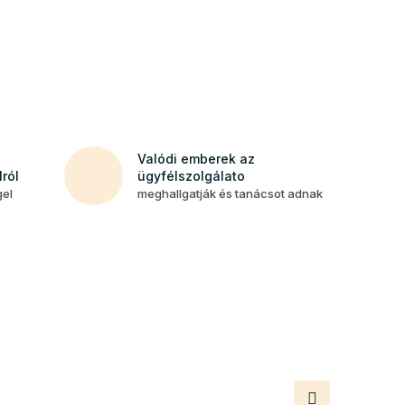
Valódi emberek az
ról
ügyfélszolgálato
gel
meghallgatják és tanácsot adnak
Következő