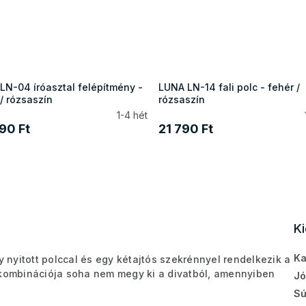
LN-04 íróasztal felépítmény -
LUNA LN-14 fali polc - fehér /
/ rózsaszín
rózsaszín
1-4 hét
90 Ft
21 790 Ft
K
Ka
y nyitott polccal és egy kétajtós szekrénnyel rendelkezik a
 kombinációja soha nem megy ki a divatból, amennyiben
Jó
Sú