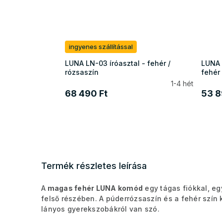
ingyenes szállítással
LUNA LN-03 íróasztal - fehér /
LUNA 
rózsaszín
fehér 
1-4 hét
68 490 Ft
53 8
Termék részletes leírása
A
magas fehér LUNA komód
egy tágas fiókkal, eg
felső részében. A púderrózsaszín és a fehér szín
lányos gyerekszobákról van szó.