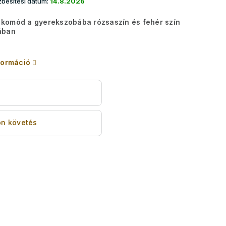
besítési dátum:
14.8.2026
komód a gyerekszobába rózsaszín és fehér szín
ában
formáció
s
n követés