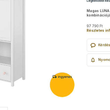
Legkésőbbi kéz
Magas LUNA 
kombinációj
97 790 Ft
Részletes in
Kérdé
Nyomo
ingyenes