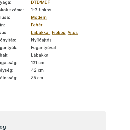
nyaga
:
DTD/MDF
ókok száma
:
1-3 fiókos
ílusa
:
Modern
ín
:
Fehér
pus
:
Lábakkal
,
Fiókos
,
Ajtós
tónyitás
:
Nyílóajtós
gantyúk
:
Fogantyúval
bak
:
Lábakkal
agasság
:
131 cm
lység
:
42 cm
élesség
:
85 cm
log