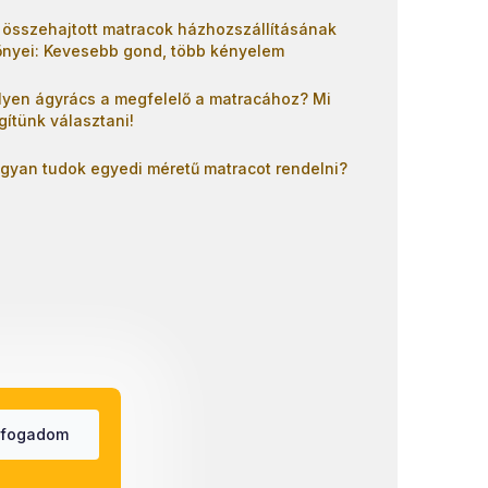
 összehajtott matracok házhozszállításának
őnyei: Kevesebb gond, több kényelem
lyen ágyrács a megfelelő a matracához? Mi
gítünk választani!
gyan tudok egyedi méretű matracot rendelni?
lfogadom