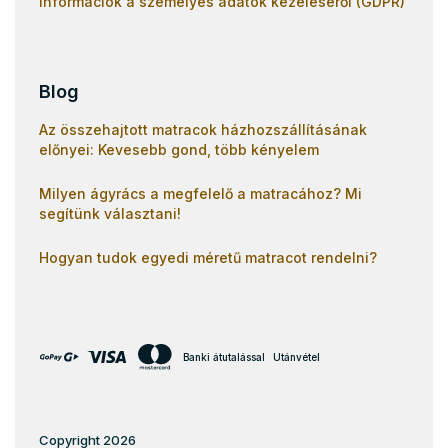
Információk a személyes adatok kezeléséről (GDPR)
Blog
Az összehajtott matracok házhozszállításának
előnyei: Kevesebb gond, több kényelem
Milyen ágyrács a megfelelő a matracához? Mi
segítünk választani!
Hogyan tudok egyedi méretű matracot rendelni?
Banki átutalással
Utánvétel
Copyright 2026