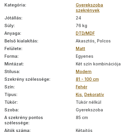
Kategória
:
Gyerekszoba
szekrények
Jótállás
:
24
Súly
:
76 kg
Anyaga
:
DTD/MDF
Belső kialakítás
:
Akasztós, Polcos
Felülete
:
Matt
Forma
:
Egyenes
Mintázat
:
Két szín kombinációja
Stílusa
:
Modern
Szekrény szélessége
:
81 - 100 cm
Szín
:
Fehér
Típus
:
Kis
,
Dekoratív
Tükör
:
Tükör nélkül
Szoba
:
Gyerekszoba
A szekrény pontos
85 cm
szélessége
:
Ajtók száma
:
Kétajtós