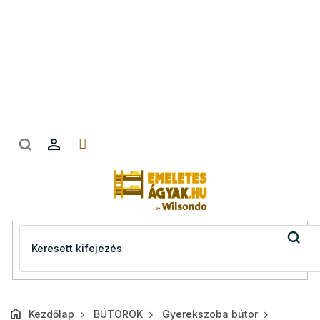
Ugrás
a
fő
tartalomhoz
Kezdőlap
BÚTOROK
Gyerekszoba bútor