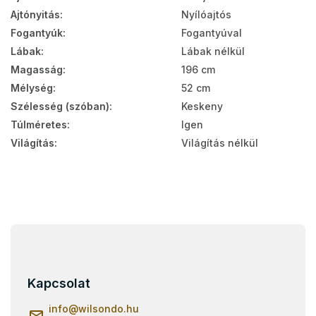
Ajtónyitás
:
Nyílóajtós
Fogantyúk
:
Fogantyúval
Lábak
:
Lábak nélkül
Magasság
:
196 cm
Mélység
:
52 cm
Szélesség (szóban)
:
Keskeny
Túlméretes
:
Igen
Világítás
:
Világítás nélkül
L
á
b
l
Kapcsolat
é
c
info
@
wilsondo.hu