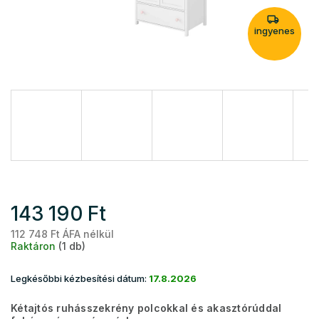
ingyenes
143 190 Ft
112 748 Ft ÁFA nélkül
Eg
Raktáron
(1 db)
Legkésőbbi kézbesítési dátum:
17.8.2026
Kétajtós ruhásszekrény polcokkal és akasztórúddal