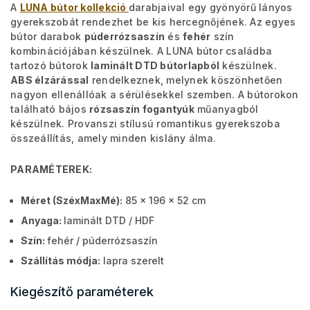
A
LUNA bútor kollekció
darabjaival egy gyönyörű lányos
gyerekszobát rendezhet be kis hercegnőjének. Az egyes
bútor darabok
púderrózsaszín
és
fehér
szín
kombinációjában készülnek. A LUNA bútor családba
tartozó bútorok
laminált DTD bútorlapból
készülnek.
ABS élzárással
rendelkeznek, melynek köszönhetően
nagyon ellenállóak a sérülésekkel szemben. A bútorokon
található bájos
rózsaszín fogantyúk
műanyagból
készülnek. Provanszi stílusú romantikus gyerekszoba
összeállítás, amely minden kislány álma.
PARAMÉTEREK:
Méret (SzéxMaxMé):
85 x 196 x 52 cm
Anyaga:
laminált DTD / HDF
Szín:
fehér / púderrózsaszín
Szállítás módja:
lapra szerelt
Kiegészítő paraméterek