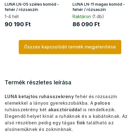
LUNA LN-05 széles komód -
LUNA LN-11 magas komód -
fehér / rózsaszín
fehér / rózsaszín
1-4 hét
Raktáron
(1 db)
90 190 Ft
86 090 Ft
Összes kapcsolódó termék megjelenítése
Termék részletes leírása
LUNA kétajtós ruhásszekrény
fehér és rózsaszín
elemekkel a lányos gyerekszobákba. A
polcos
ruhásszekrény két
akasztórúddal
is rendelkezik.
Elegendő helyet kínál a ruháknak és a kabátoknak. Az
alsó részében pedig egy tágas
fiók
található az
alsóneműknek és zokninknak.