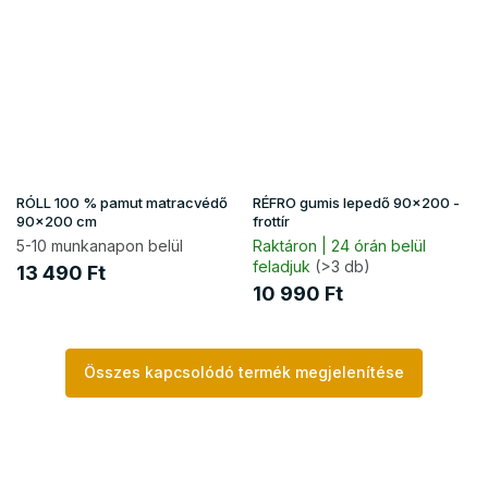
RÓLL 100 % pamut matracvédő
RÉFRO gumis lepedő 90x200 -
90x200 cm
frottír
5-10 munkanapon belül
Raktáron | 24 órán belül
feladjuk
(>3 db)
13 490 Ft
10 990 Ft
Összes kapcsolódó termék megjelenítése