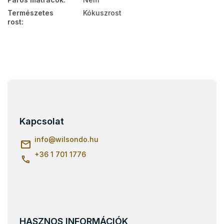
Természetes
Kókuszrost
rost
:
L
á
b
l
Kapcsolat
é
c
info
@
wilsondo.hu
+36 1 701 1776
HASZNOS INFORMÁCIÓK