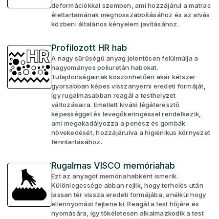
deformációkkal szemben, ami hozzájárul a matrac
élettartamának meghosszabbításához és az alvás
közbeni általános kényelem javításához.
Profilozott HR hab
A nagy sűrűségű anyag jelentősen felülmúlja a
hagyományos poliuretán habokat.
Tulajdonságainak köszönhetően akár kétszer
gyorsabban képes visszanyerni eredeti formáját,
így rugalmasabban reagál a testhelyzet
változásaira. Emellett kiváló légáteresztő
képességgel és levegőkeringéssel rendelkezik,
ami megakadályozza a penész és gombák
növekedését, hozzájárulva a higiénikus környezet
fenntartásához.
Rugalmas VISCO memóriahab
Ezt az anyagot memóriahabként ismerik.
Különlegessége abban rejlik, hogy terhelés után
lassan tér vissza eredeti formájába, anélkül hogy
ellennyomást fejtene ki. Reagál a test hőjére és
nyomására, így tökéletesen alkalmazkodik a test