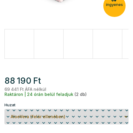
ingyenes
88 190 Ft
69 441 Ft ÁFA nélkül
Eg
Raktáron | 24 órán belül feladjuk
(2 db)
Huzat