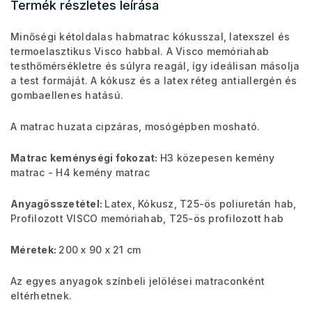
Termék részletes leírása
Minőségi kétoldalas habmatrac kókusszal, latexszel és
termoelasztikus Visco habbal. A Visco memóriahab
testhőmérsékletre és súlyra reagál, így ideálisan másolja
a test formáját. A kókusz és a latex réteg antiallergén és
gombaellenes hatású.
A matrac huzata cipzáras, mosógépben mosható.
Matrac keménységi fokozat:
H3 közepesen kemény
matrac - H4 kemény matrac
Anyagösszetétel:
Latex, Kókusz, T25-ös poliuretán hab,
Profilozott VISCO memóriahab, T25-ös profilozott hab
Méretek:
200 x 90 x 21 cm
Az egyes anyagok színbeli jelölései matraconként
eltérhetnek.