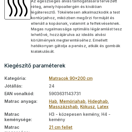
Az egészséges alvás támogatására tervezett
réteg, amely hipoallergén és kiválóan
légáteresztő. Tökéletesen alkalmazkodik a test
kontúrjaihoz, miközben megőrzi formáját és
ellenáll a kopásnak, valamint a felfekvéseknek.
Magas rugalmassága optimális légáramlást tesz
lehetővé, hozzájárulva az ideális alvási
körülmények megteremtéséhez. Emellett
hatékonyan gátolja a penész, atkák és gombák
kialakulását.
Kiegészítő paraméterek
Kategória
:
Matracok 90x200 cm
Jótállás
:
24
EAN vonalkód
:
5903631143731
Matrac anyaga
:
Hab
,
Memóriahab
,
Hideghab
,
Masszázshab
,
Kókusz
,
Latex
Matrac
H3 - közepesen kemény, H4 -
keménysége
:
kemény
Matrac
21 cm fellet