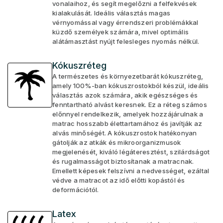
vonalaihoz, és segít megelőzni a felfekvések
kialakulását. Ideális választás magas
vérnyomással vagy érrendszeri problémákkal
küzdő személyek számára, mivel optimális
alátámasztást nyújt felesleges nyomás nélkül.
Kókuszréteg
A természetes és környezetbarát kókuszréteg,
amely 100%-ban kókuszrostokból készül, ideális
választás azok számára, akik egészséges és
fenntartható alvást keresnek. Ez a réteg számos
előnnyel rendelkezik, amelyek hozzájárulnak a
matrac hosszabb élettartamához és javítják az
alvás minőségét. A kókuszrostok hatékonyan
gátolják az atkák és mikroorganizmusok
megjelenését, kiváló légáteresztést, szilárdságot
és rugalmasságot biztosítanak a matracnak.
Emellett képesek felszívni a nedvességet, ezáltal
védve a matracot az idő előtti kopástól és
deformációtól.
Latex