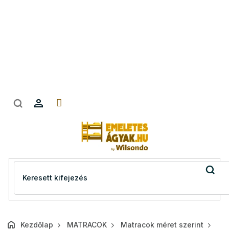
Ugrás
a
fő
tartalomhoz
Kezdőlap
MATRACOK
Matracok méret szerint