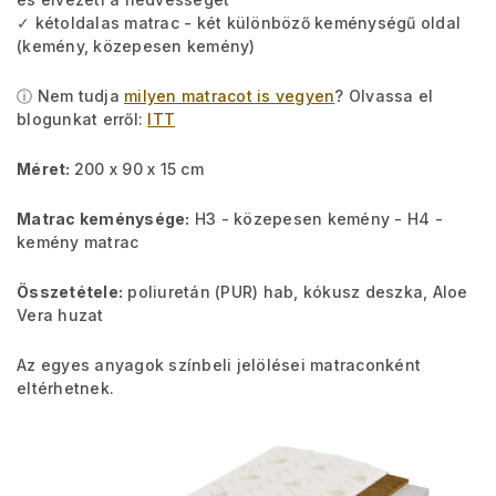
✓ kétoldalas matrac - két különböző keménységű oldal
(kemény, közepesen kemény)
ⓘ Nem tudja
milyen matracot is vegyen
? Olvassa el
blogunkat erről:
ITT
Méret:
200 x 90 x 15 cm
Matrac keménysége:
H3 - közepesen kemény - H4 -
kemény matrac
Összetétele:
poliuretán (PUR) hab, kókusz deszka, Aloe
Vera huzat
Az egyes anyagok színbeli jelölései matraconként
eltérhetnek.