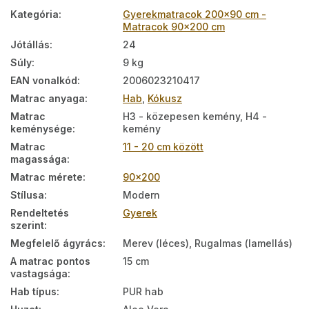
Kategória
:
Gyerekmatracok 200x90 cm -
Matracok 90x200 cm
Jótállás
:
24
Súly
:
9 kg
EAN vonalkód
:
2006023210417
Matrac anyaga
:
Hab
,
Kókusz
Matrac
H3 - közepesen kemény, H4 -
keménysége
:
kemény
Matrac
11 - 20 cm között
magassága
:
Matrac mérete
:
90x200
Stílusa
:
Modern
Rendeltetés
Gyerek
szerint
:
Megfelelő ágyrács
:
Merev (léces), Rugalmas (lamellás)
A matrac pontos
15 cm
vastagsága
:
Hab típus
:
PUR hab