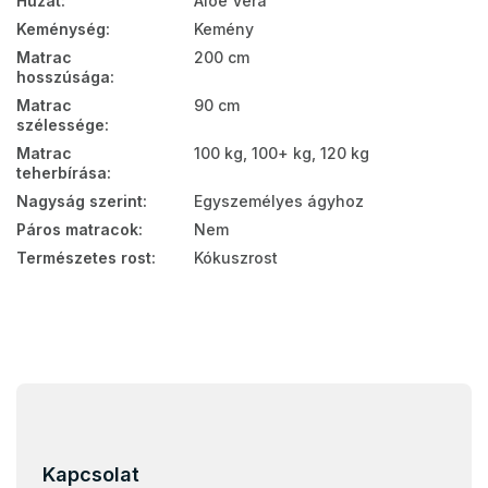
Huzat
:
Aloe Vera
Keménység
:
Kemény
Matrac
200 cm
hosszúsága
:
Matrac
90 cm
szélessége
:
Matrac
100 kg, 100+ kg, 120 kg
teherbírása
:
Nagyság szerint
:
Egyszemélyes ágyhoz
Páros matracok
:
Nem
Természetes rost
:
Kókuszrost
L
á
b
l
Kapcsolat