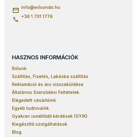
é
c
info
@
wilsondo.hu
+36 1 701 1776
HASZNOS INFORMÁCIÓK
Rólunk
Szállítás, Fizetés, Lakásba szállítás
Reklamáció és áru visszaküldése
Általános Szerződési Feltételek
Elégedett vásárlóink
Egyéb tudnivalók
Gyakran ismétlődő kérdések (GYIK)
Kiegészítő szolgáltatások
Blog