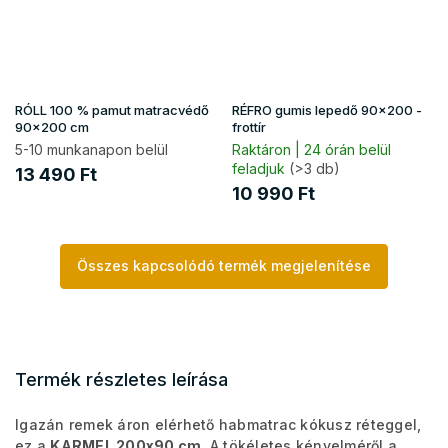
RÓLL 100 % pamut matracvédő
RÉFRO gumis lepedő 90x200 -
90x200 cm
frottír
5-10 munkanapon belül
Raktáron | 24 órán belül
feladjuk
(>3 db)
13 490 Ft
10 990 Ft
Összes kapcsolódó termék megjelenítése
Termék részletes leírása
Igazán remek áron elérhető habmatrac kókusz réteggel,
ez a
KARMEL 200x90 cm
. A tökéletes kényelméről a