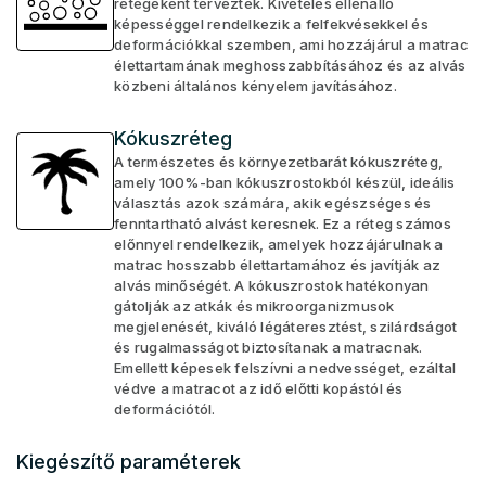
rétegeként terveztek. Kivételes ellenálló
képességgel rendelkezik a felfekvésekkel és
deformációkkal szemben, ami hozzájárul a matrac
élettartamának meghosszabbításához és az alvás
közbeni általános kényelem javításához.
Kókuszréteg
A természetes és környezetbarát kókuszréteg,
amely 100%-ban kókuszrostokból készül, ideális
választás azok számára, akik egészséges és
fenntartható alvást keresnek. Ez a réteg számos
előnnyel rendelkezik, amelyek hozzájárulnak a
matrac hosszabb élettartamához és javítják az
alvás minőségét. A kókuszrostok hatékonyan
gátolják az atkák és mikroorganizmusok
megjelenését, kiváló légáteresztést, szilárdságot
és rugalmasságot biztosítanak a matracnak.
Emellett képesek felszívni a nedvességet, ezáltal
védve a matracot az idő előtti kopástól és
deformációtól.
Kiegészítő paraméterek