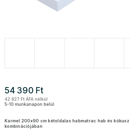
54 390 Ft
42 827 Ft ÁFA nélkül
Eg
5-10 munkanapon belül
Karmel 200x90 cm kétoldalas habmatrac hab és kókusz
kombinációjában