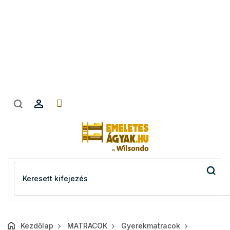
Ugrás
a
fő
tartalomhoz
Kezdőlap
MATRACOK
Gyerekmatracok