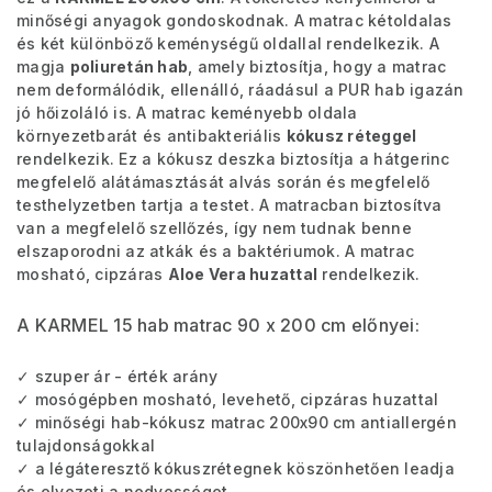
minőségi anyagok gondoskodnak. A matrac kétoldalas
és két különböző keménységű oldallal rendelkezik. A
magja
poliuretán hab
, amely biztosítja, hogy a matrac
nem deformálódik, ellenálló, ráadásul a PUR hab igazán
jó hőizoláló is. A matrac keményebb oldala
környezetbarát és antibakteriális
kókusz réteggel
rendelkezik. Ez a kókusz deszka biztosítja a hátgerinc
megfelelő alátámasztását alvás során és megfelelő
testhelyzetben tartja a testet. A matracban biztosítva
van a megfelelő szellőzés, így nem tudnak benne
elszaporodni az atkák és a baktériumok. A matrac
mosható, cipzáras
Aloe Vera huzattal
rendelkezik.
A KARMEL 15 hab matrac 90 x 200 cm előnyei:
✓ szuper ár - érték arány
✓ mosógépben mosható, levehető, cipzáras huzattal
✓ minőségi hab-kókusz matrac 200x90 cm antiallergén
tulajdonságokkal
✓ a légáteresztő kókuszrétegnek köszönhetően leadja
és elvezeti a nedvességet