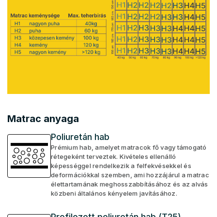
Matrac anyaga
Poliuretán hab
Prémium hab, amelyet matracok fő vagy támogató
rétegeként terveztek. Kivételes ellenálló
képességgel rendelkezik a felfekvésekkel és
deformációkkal szemben, ami hozzájárul a matrac
élettartamának meghosszabbításához és az alvás
közbeni általános kényelem javításához.
Profilozott poliuretán hab (T25)