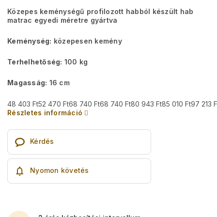
Közepes keménységű profilozott habból készült hab
matrac egyedi méretre gyártva
Keménység:
közepesen kemény
Terhelhetőség:
100 kg
Magasság:
16 cm
48 403 Ft
52 470 Ft
68 740 Ft
68 740 Ft
80 943 Ft
85 010 Ft
97 213 F
Részletes információ
Kérdés
Nyomon követés