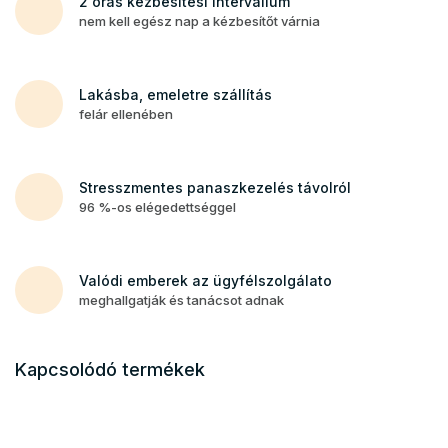
2 órás kézbesítési intervallum
nem kell egész nap a kézbesítőt várnia
Lakásba, emeletre szállítás
felár ellenében
Stresszmentes panaszkezelés távolról
96 %-os elégedettséggel
Valódi emberek az ügyfélszolgálato
meghallgatják és tanácsot adnak
Kapcsolódó termékek