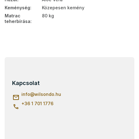
Keménység
:
Közepesen kemény
Matrac
80 kg
teherbírása
:
L
á
b
l
Kapcsolat
é
c
info
@
wilsondo.hu
+36 1 701 1776