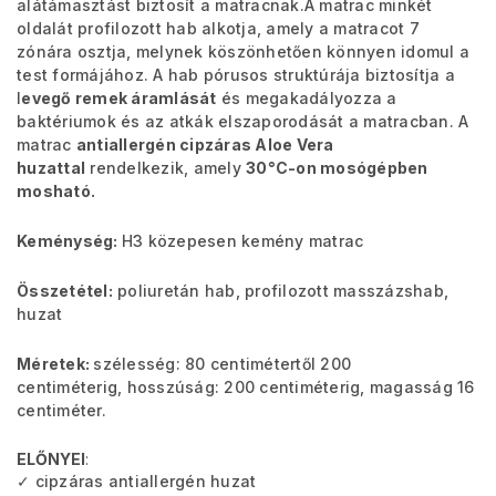
alátámasztást biztosít a matracnak.
A matrac minkét
oldalát profilozott hab alkotja, amely a matracot 7
zónára osztja, melynek köszönhetően könnyen idomul a
test formájához. A hab pórusos struktúrája biztosítja a
l
evegő remek áramlását
és megakadályozza a
baktériumok és az atkák elszaporodását a matracban. A
matrac
antiallergén cipzáras Aloe Vera
huzattal
rendelkezik,
amely
30°C-on mosógépben
mosható.
Keménység:
H3 közepesen kemény matrac
Összetétel:
poliuretán hab, profilozott masszázshab,
huzat
Méretek:
szélesség: 80 centimétertől 200
centiméterig,
hosszúság: 200 centiméterig, magasság 16
centiméter.
ELŐNYEI
:
✓ cipzáras antiallergén huzat