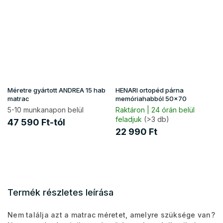
Méretre gyártott ANDREA 15 hab
HENARI ortopéd párna
matrac
memóriahabból 50x70
5-10 munkanapon belül
Raktáron | 24 órán belül
feladjuk
(>3 db)
47 590 Ft-tól
22 990 Ft
Termék részletes leírása
Nem találja azt a matrac méretet, amelyre szüksége van?