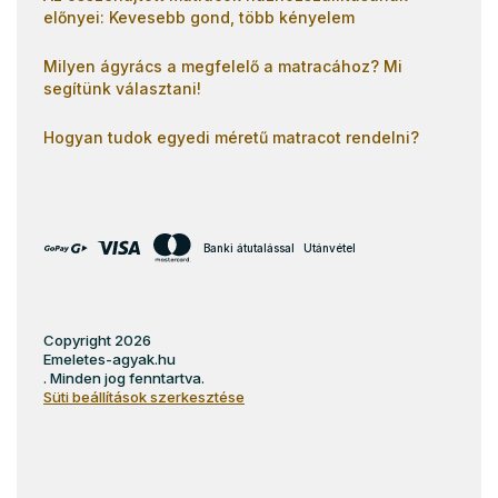
előnyei: Kevesebb gond, több kényelem
Milyen ágyrács a megfelelő a matracához? Mi
segítünk választani!
Hogyan tudok egyedi méretű matracot rendelni?
Banki átutalással
Utánvétel
Copyright 2026
Emeletes-agyak.hu
. Minden jog fenntartva.
Süti beállítások szerkesztése