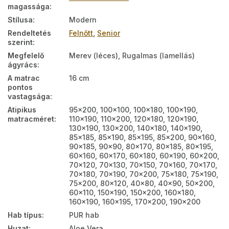
magassága
:
Stílusa
:
Modern
Rendeltetés
Felnőtt
,
Senior
szerint
:
Megfelelő
Merev (léces), Rugalmas (lamellás)
ágyrács
:
A matrac
16 cm
pontos
vastagsága
:
Atipikus
95x200, 100x100, 100x180, 100x190,
matracméret
:
110x190, 110x200, 120x180, 120x190,
130x190, 130x200, 140x180, 140x190,
85x185, 85x190, 85x195, 85x200, 90x160,
90x185, 90x90, 80x170, 80x185, 80x195,
60x160, 60x170, 60x180, 60x190, 60x200,
70x120, 70x130, 70x150, 70x160, 70x170,
70x180, 70x190, 70x200, 75x180, 75x190,
75x200, 80x120, 40x80, 40x90, 50x200,
60x110, 150x190, 150x200, 160x180,
160x190, 160x195, 170x200, 190x200
Hab típus
:
PUR hab
Huzat
:
Aloe Vera