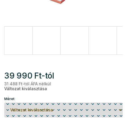
39 990 Ft
-tól
31 488 Ft
-tól ÁFA nélkül
Eg
Változat kiválasztása
Méret