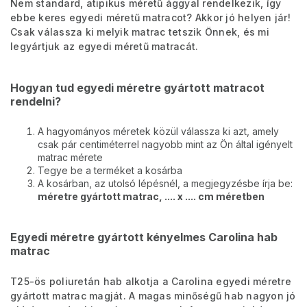
Nem standard, atipikus méretű ággyal rendelkezik, így
ebbe keres egyedi méretű matracot? Akkor jó helyen jár!
Csak válassza ki melyik matrac tetszik Önnek, és mi
legyártjuk az egyedi méretű matracát.
Hogyan tud egyedi méretre gyártott matracot
rendelni?
A hagyományos méretek közül válassza ki azt, amely
csak pár centiméterrel nagyobb mint az Ön által igényelt
matrac mérete
Tegye be a terméket a kosárba
A kosárban, az utolsó lépésnél, a megjegyzésbe írja be:
méretre gyártott matrac, .... x .... cm méretben
Egyedi méretre gyártott kényelmes Carolina hab
matrac
T25-ös poliuretán hab alkotja a Carolina egyedi méretre
gyártott matrac magját. A magas minőségű hab nagyon jó