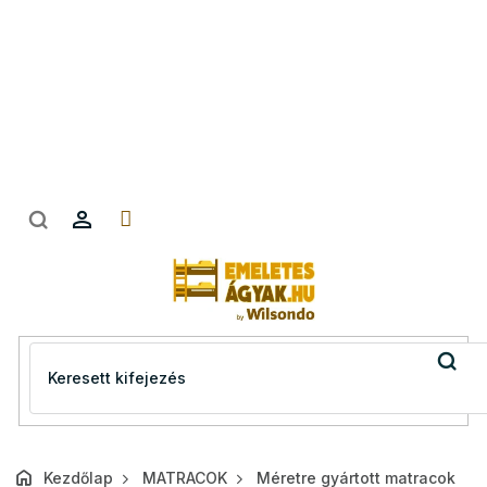
Ugrás
a
fő
tartalomhoz
Kezdőlap
MATRACOK
Méretre gyártott matracok