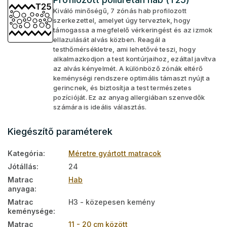
Kiváló minőségű, 7 zónás hab profilozott
szerkezettel, amelyet úgy terveztek, hogy
támogassa a megfelelő vérkeringést és az izmok
ellazulását alvás közben. Reagál a
testhőmérsékletre, ami lehetővé teszi, hogy
alkalmazkodjon a test kontúrjaihoz, ezáltal javítva
az alvás kényelmét. A különböző zónák eltérő
keménységi rendszere optimális támaszt nyújt a
gerincnek, és biztosítja a test természetes
pozícióját. Ez az anyag allergiában szenvedők
számára is ideális választás.
Kiegészítő paraméterek
Kategória
:
Méretre gyártott matracok
Jótállás
:
24
Matrac
Hab
anyaga
:
Matrac
H3 - közepesen kemény
keménysége
:
Matrac
11 - 20 cm között