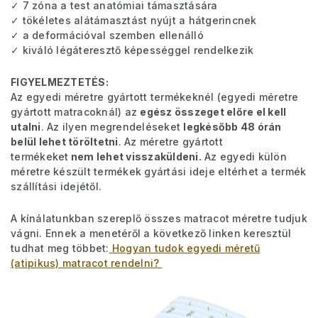
✓ 7 zóna a test anatómiai támasztására
✓ tökéletes alátámasztást nyújt a hátgerincnek
✓ a deformációval szemben ellenálló
✓ kiváló légáteresztő képességgel rendelkezik
FIGYELMEZTETÉS:
Az egyedi méretre gyártott termékeknél (egyedi méretre
gyártott matracoknál) az
egész összeget előre el kell
utalni
. Az ilyen megrendeléseket
legkésőbb 48 órán
belül lehet töröltetni
. Az méretre gyártott
termékeket
nem lehet visszaküldeni.
Az egyedi külön
méretre készült termékek gyártási ideje eltérhet a termék
szállítási idejétől.
A kínálatunkban szereplő összes matracot méretre tudjuk
vágni. Ennek a menetéről a következő linken keresztül
tudhat meg többet:
Hogyan tudok egyedi méretű
(atipikus) matracot rendelni?