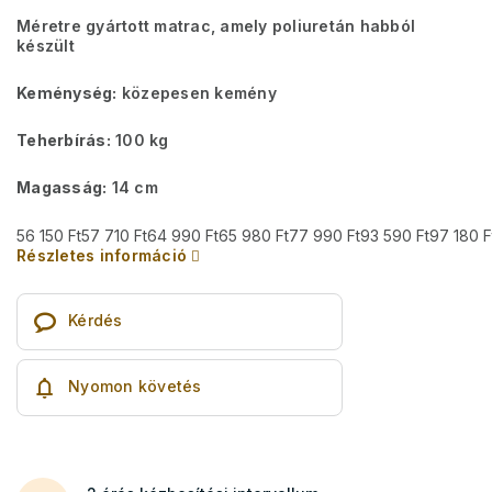
Méretre gyártott matrac, amely poliuretán habból
készült
Keménység:
közepesen kemény
Teherbírás:
100 kg
Magasság:
14 cm
56 150 Ft
57 710 Ft
64 990 Ft
65 980 Ft
77 990 Ft
93 590 Ft
97 180 F
Részletes információ
Kérdés
Nyomon követés