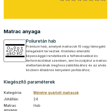
Matrac anyaga
Poliuretán hab
Prémium hab, amelyet matracok fő vagy támogató
rétegeként terveztek. Kivételes ellenálló
képességgel rendelkezik a felfekvésekkel és
deformációkkal szemben, ami hozzájárul a matrac
élettartamának meghosszabbításához és az alvás
közbeni általános kényelem javításához.
Kiegészítő paraméterek
Kategória
:
Méretre gyártott matracok
Jótállás
:
24
Matrac
Hab
anyaga
: