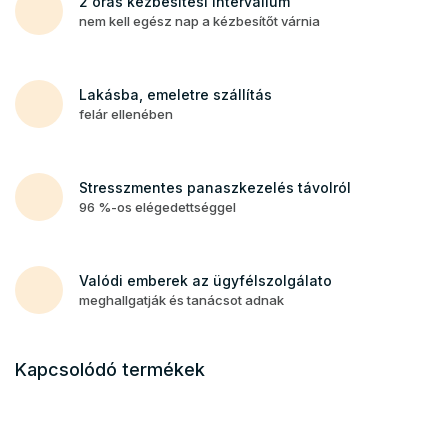
2 órás kézbesítési intervallum
nem kell egész nap a kézbesítőt várnia
Lakásba, emeletre szállítás
felár ellenében
Stresszmentes panaszkezelés távolról
96 %-os elégedettséggel
Valódi emberek az ügyfélszolgálato
meghallgatják és tanácsot adnak
Kapcsolódó termékek