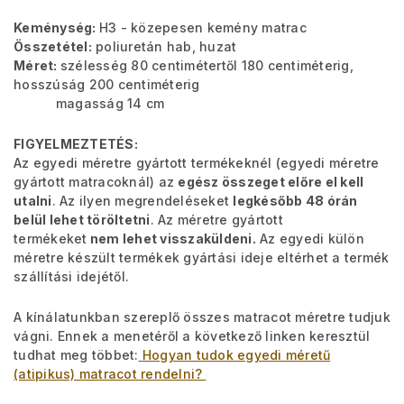
Keménység:
H3 - közepesen kemény matrac
Összetétel:
poliuretán hab, huzat
Méret:
szélesség 80 centimétertől 180 centiméterig,
hosszúság 200 centiméterig
magasság 14 cm
FIGYELMEZTETÉS:
Az egyedi méretre gyártott termékeknél (egyedi méretre
gyártott matracoknál) az
egész összeget előre el kell
utalni
. Az ilyen megrendeléseket
legkésőbb 48 órán
belül lehet töröltetni
. Az méretre gyártott
termékeket
nem lehet visszaküldeni.
Az egyedi külön
méretre készült termékek gyártási ideje eltérhet a termék
szállítási idejétől.
A kínálatunkban szereplő összes matracot méretre tudjuk
vágni. Ennek a menetéről a következő linken keresztül
tudhat meg többet:
Hogyan tudok egyedi méretű
(atipikus) matracot rendelni?