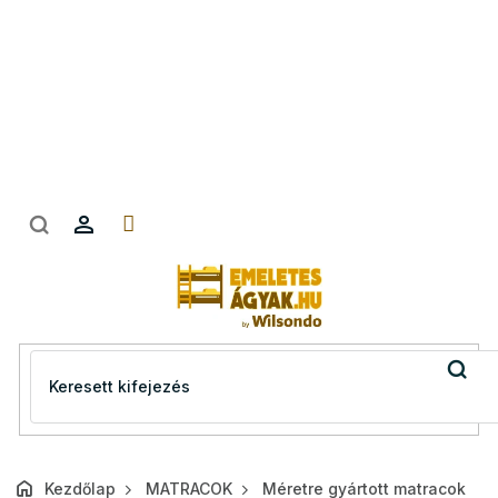
Ugrás
a
fő
tartalomhoz
Kezdőlap
MATRACOK
Méretre gyártott matracok