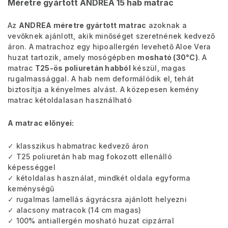
Méretre gyártott ANDREA 15 hab matrac
Az
ANDREA méretre gyártott matrac
azoknak a
vevőknek ajánlott, akik minőséget szeretnének kedvező
áron. A matrachoz egy hipoallergén levehető Aloe Vera
huzat tartozik, amely mosógépben
mosható (30°C)
. A
matrac
T25-ös poliuretán habból
készül, magas
rugalmassággal. A hab nem deformálódik el, tehát
biztosítja a kényelmes alvást. A közepesen kemény
matrac kétoldalasan használható
A matrac előnyei:
✓ klasszikus habmatrac kedvező áron
✓ T25 poliuretán hab mag fokozott ellenálló
képességgel
✓ kétoldalas használat, mindkét oldala egyforma
keménységű
✓ rugalmas lamellás ágyrácsra ajánlott helyezni
✓ alacsony matracok (14 cm magas)
✓ 100% antiallergén mosható huzat cipzárral