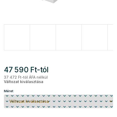
47 590 Ft
-tól
37 472 Ft
-tól ÁFA nélkül
Eg
Változat kiválasztása
Méret