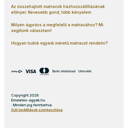
Az összehajtott matracok házhozszállításának
előnyei: Kevesebb gond, több kényelem
Milyen ágyrács a megfelelő a matracához? Mi
segítünk választani!
Hogyan tudok egyedi méretű matracot rendelni?
Banki átutalással
Utánvétel
Copyright 2026
Emeletes-agyak.hu
. Minden jog fenntartva.
Süti beállítások szerkesztése