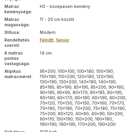
Matrac
H3 - közepesen kemény
keménysége
:
Matrac
11 - 20 cm között
magassága
:
Stílusa
:
Modern
Rendeltetés
Felnőtt
,
Senior
szerint
:
A matrac
14 cm
pontos
vastagsága
:
Atipikus
95x200, 100x100, 100x180, 100x190,
matracméret
:
110x190, 110x200, 120x180, 120x190,
130x190, 130x200, 140x180, 140x190,
85x185, 85x190, 85x195, 85x200, 90x160,
90x185, 90x90, 80x170, 80x185, 80x195,
60x160, 60x170, 60x180, 60x190, 60x200,
70x120, 70x130, 70x150, 70x160, 70x170,
70x180, 70x190, 70x200, 75x180, 75x190,
75x200, 80x120, 40x80, 40x90, 50x200,
60x110, 150x190, 150x200, 160x180,
160x190, 160x195, 170x200, 190x200
Hab típus
:
PUR hab