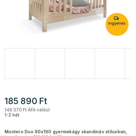
ingyenes
185 890 Ft
146 370 Ft ÁFA nélkül
Eg
1-2 hét
Montero Duo 90x190 gyermekágy skandináv stílusban,