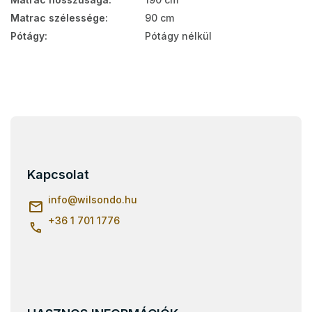
Matrac szélessége
:
90 cm
Pótágy
:
Pótágy nélkül
L
á
b
l
Kapcsolat
é
c
info
@
wilsondo.hu
+36 1 701 1776