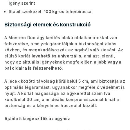
igény szerint
Stabil szerkezet,
100 kg-os
teherbírással
Biztonsági elemek és konstrukció
A Montero Duo ágy kerítés alakú oldalkorlátokkal van
felszerelve, amelyek garantálják a biztonságot alvás
közben, és megakadályozzák az ágyból való kiesést. Az
elülső korlát
levehető és univerzális
, ami azt jelenti,
hogy az aktuális igényeknek megfelelően
a jobb vagy a
bal oldalra is felszerelhető
.
A lécek közötti távolság körülbelül 5 cm, ami biztosítja az
optimális légáramlást, ugyanakkor megfelelő védelmet is
nyújt. A korlát magassága az ágykerettől számítva
körülbelül 30 cm, ami ideális kompromisszumot kínál a
biztonság és a kényelmes használat között.
Ajánlott kiegészítők az ágyhoz