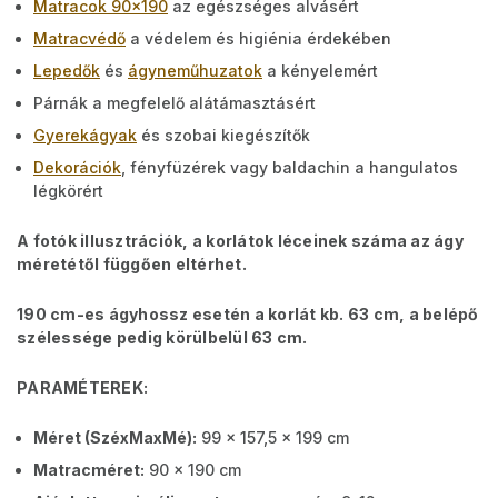
Matracok 90x190
az egészséges alvásért
Matracvédő
a védelem és higiénia érdekében
Lepedők
és
ágyneműhuzatok
a kényelemért
Párnák a megfelelő alátámasztásért
Gyerekágyak
és szobai kiegészítők
Dekorációk
, fényfüzérek vagy baldachin a hangulatos
légkörért
A fotók illusztrációk, a korlátok léceinek száma az ágy
méretétől függően eltérhet.
190 cm-es ágyhossz esetén a korlát kb. 63 cm, a belépő
szélessége pedig körülbelül 63 cm.
PARAMÉTEREK:
Méret (SzéxMaxMé):
99 x 157,5 x 199 cm
Matracméret:
90 x 190 cm