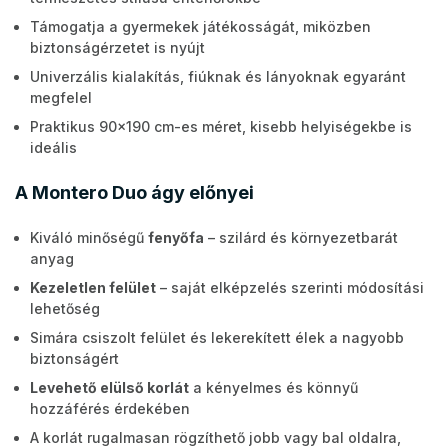
Támogatja a gyermekek játékosságát, miközben
biztonságérzetet is nyújt
Univerzális kialakítás, fiúknak és lányoknak egyaránt
megfelel
Praktikus 90x190 cm-es méret, kisebb helyiségekbe is
ideális
A Montero Duo ágy előnyei
Kiváló minőségű
fenyőfa
– szilárd és környezetbarát
anyag
Kezeletlen felület
– saját elképzelés szerinti módosítási
lehetőség
Simára csiszolt felület és lekerekített élek a nagyobb
biztonságért
Levehető elülső korlát
a kényelmes és könnyű
hozzáférés érdekében
A korlát rugalmasan rögzíthető jobb vagy bal oldalra,