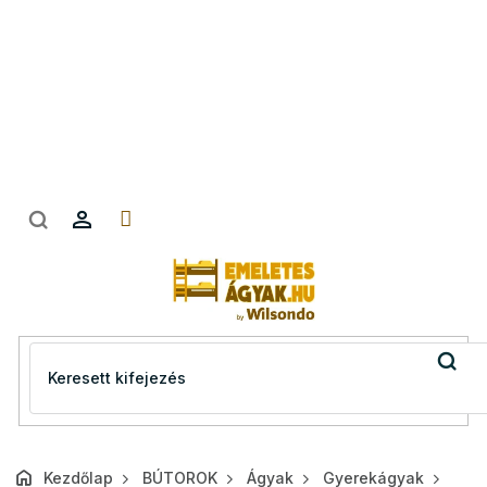
Ugrás
a
fő
tartalomhoz
Kezdőlap
BÚTOROK
Ágyak
Gyerekágyak