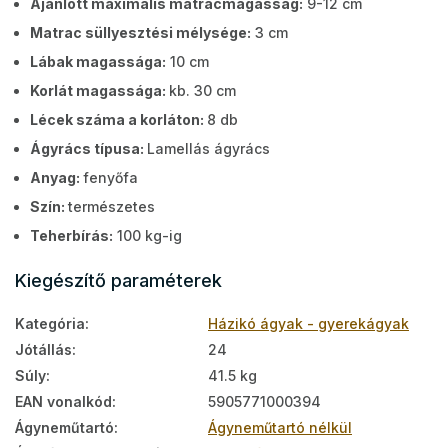
Ajánlott maximális matracmagasság:
9-12 cm
Matrac süllyesztési mélysége:
3 cm
Lábak magassága:
10 cm
Korlát magassága:
kb. 30 cm
Lécek száma a korláton:
8 db
Ágyrács típusa:
Lamellás ágyrács
Anyag:
fenyőfa
Szín:
természetes
Teherbírás:
100 kg-ig
Kiegészítő paraméterek
Kategória
:
Házikó ágyak - gyerekágyak
Jótállás
:
24
Súly
:
41.5 kg
EAN vonalkód
:
5905771000394
Ágyneműtartó
:
Ágyneműtartó nélkül