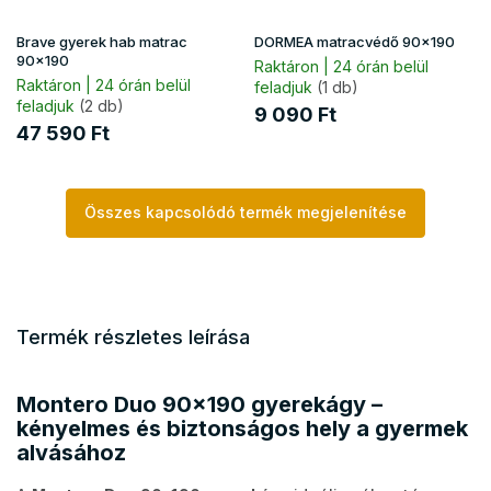
Brave gyerek hab matrac
DORMEA matracvédő 90x190
90x190
Raktáron | 24 órán belül
Raktáron | 24 órán belül
feladjuk
(1 db)
feladjuk
(2 db)
9 090 Ft
47 590 Ft
Összes kapcsolódó termék megjelenítése
Termék részletes leírása
Montero Duo 90x190 gyerekágy –
kényelmes és biztonságos hely a gyermek
alvásához