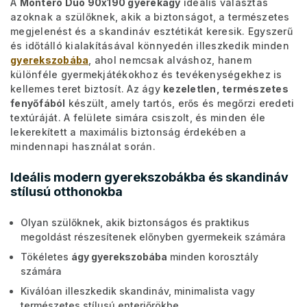
A
Montero Duo 90x190 gyerekágy
ideális választás
azoknak a szülőknek, akik a biztonságot, a természetes
megjelenést és a skandináv esztétikát keresik. Egyszerű
és időtálló kialakításával könnyedén illeszkedik minden
gyerekszobába
, ahol nemcsak alváshoz, hanem
különféle gyermekjátékokhoz és tevékenységekhez is
kellemes teret biztosít. Az ágy
kezeletlen, természetes
fenyőfából
készült, amely tartós, erős és megőrzi eredeti
textúráját. A felülete simára csiszolt, és minden éle
lekerekített a maximális biztonság érdekében a
mindennapi használat során.
Ideális modern gyerekszobákba és skandináv
stílusú otthonokba
Olyan szülőknek, akik biztonságos és praktikus
megoldást részesítenek előnyben gyermekeik számára
Tökéletes
ágy gyerekszobába
minden korosztály
számára
Kiválóan illeszkedik skandináv, minimalista vagy
természetes stílusú enteriőrökbe