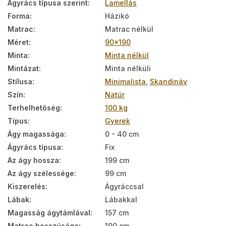
Ágyrács típusa szerint
:
Lamellás
Forma
:
Házikó
Matrac
:
Matrac nélkül
Méret
:
90x190
Minta
:
Minta nélkül
Mintázat
:
Minta nélküli
Stílusa
:
Minimalista
,
Skandináv
Szín
:
Natúr
Terhelhetőség
:
100 kg
Típus
:
Gyerek
Ágy magassága
:
0 - 40 cm
Ágyrács típusa
:
Fix
Az ágy hossza
:
199 cm
Az ágy szélessége
:
99 cm
Kiszerelés
:
Ágyráccsal
Lábak
:
Lábakkal
Magasság ágytámlával
:
157 cm
Matrac hosszúsága
:
190 cm