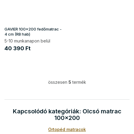
GAVIER 100x200 fedőmatrac -
4 cm (RB hab)
5-10 munkanapon belül
40 390 Ft
összesen
5
termék
L
i
s
t
a
Kapcsolódó kategóriák: Olcsó matrac
i
100x200
r
á
Ortopéd matracok
n