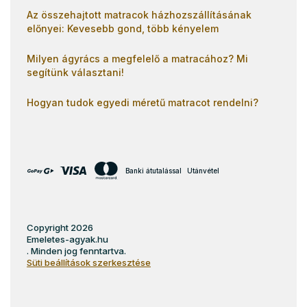
Az összehajtott matracok házhozszállításának
előnyei: Kevesebb gond, több kényelem
Milyen ágyrács a megfelelő a matracához? Mi
segítünk választani!
Hogyan tudok egyedi méretű matracot rendelni?
Banki átutalással
Utánvétel
Copyright 2026
Emeletes-agyak.hu
. Minden jog fenntartva.
Süti beállítások szerkesztése