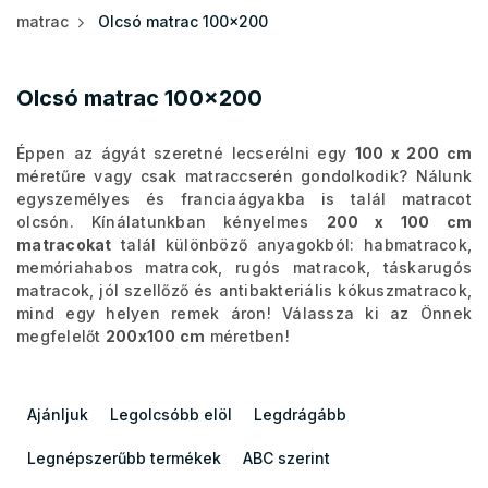
matrac
Olcsó matrac 100x200
Olcsó matrac 100x200
Éppen az ágyát szeretné lecserélni egy
100 x 200 cm
méretűre vagy csak matraccserén gondolkodik? Nálunk
egyszemélyes és franciaágyakba is talál matracot
olcsón. Kínálatunkban kényelmes
200 x 100 cm
matracokat
talál különböző anyagokból: habmatracok,
memóriahabos matracok, rugós matracok, táskarugós
matracok, jól szellőző és antibakteriális kókuszmatracok,
mind egy helyen remek áron!
Válassza ki az Önnek
megfelelőt
200x100 cm
méretben!
T
e
Ajánljuk
Legolcsóbb elöl
Legdrágább
r
m
Legnépszerűbb termékek
ABC szerint
é