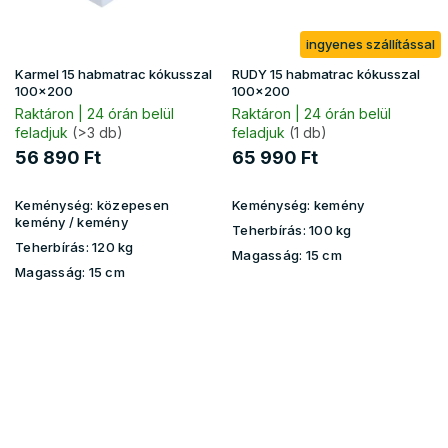
ingyenes szállítással
Karmel 15 habmatrac kókusszal
RUDY 15 habmatrac kókusszal
100x200
100x200
Raktáron | 24 órán belül
Raktáron | 24 órán belül
feladjuk
(>3 db)
feladjuk
(1 db)
56 890 Ft
65 990 Ft
Keménység:
közepesen
Keménység:
kemény
kemény / kemény
Teherbírás:
100 kg
Teherbírás:
120 kg
Magasság:
15 cm
Magasság:
15 cm