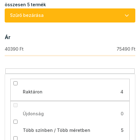
k
összesen
5
termék
e
Szűrő bezárása
k
r
e
Ár
n
d
40390
Ft
75490
Ft
e
z
é
s
e
Raktáron
4
Újdonság
0
Több színben / Több méretben
5