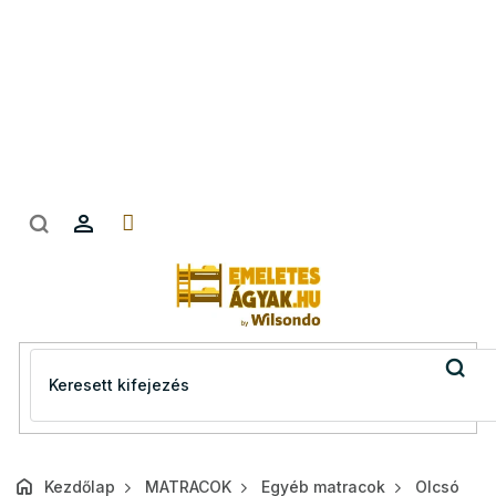
Ugrás
a
fő
tartalomhoz
Kezdőlap
MATRACOK
Egyéb matracok
Olcsó