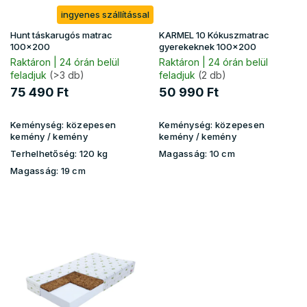
k
ingyenes szállítással
l
i
Hunt táskarugós matrac
KARMEL 10 Kókuszmatrac
s
100x200
gyerekeknek 100x200
t
Raktáron | 24 órán belül
Raktáron | 24 órán belül
feladjuk
(>3 db)
feladjuk
(2 db)
á
j
75 490 Ft
50 990 Ft
a
Keménység:
közepesen
Keménység:
közepesen
kemény
/ kemény
kemény / kemény
Terhelhetőség:
120 kg
Magasság:
10 cm
Magasság:
19 cm