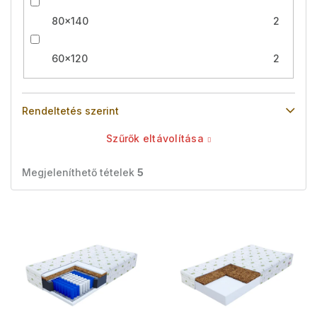
80x140
2
60x120
2
Rendeltetés szerint
Szűrők eltávolítása
Megjeleníthető tételek
5
T
e
r
m
é
k
e