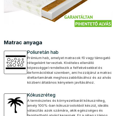
Matrac anyaga
Poliuretán hab
Prémium hab, amelyet matracok fő vagy támogató
rétegeként terveztek. Kivételes ellenálló
képességgel rendelkezik a felfekvésekkel és
deformációkkal szemben, ami hozzájárul a matrac
élettartamának meghosszabbításához és az alvás
közbeni általános kényelem javításához.
Kókuszréteg
A természetes és környezetbarát kókuszréteg,
amely 100%-ban kókuszrostokból készül, ideális
választás azok számára, akik egészséges és
fenntartható alvást keresnek. Ez a réteg számos