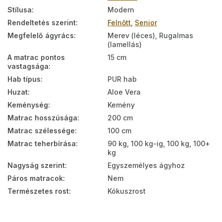
Stílusa
:
Modern
Rendeltetés szerint
:
Felnőtt
,
Senior
Megfelelő ágyrács
:
Merev (léces), Rugalmas
(lamellás)
A matrac pontos
15 cm
vastagsága
:
Hab típus
:
PUR hab
Huzat
:
Aloe Vera
Keménység
:
Kemény
Matrac hosszúsága
:
200 cm
Matrac szélessége
:
100 cm
Matrac teherbírása
:
90 kg, 100 kg-ig, 100 kg, 100+
kg
Nagyság szerint
:
Egyszemélyes ágyhoz
Páros matracok
:
Nem
Természetes rost
:
Kókuszrost