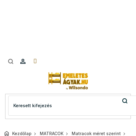
Ugrás
a
fő
tartalomhoz
Kezdőlap
MATRACOK
Matracok méret szerint