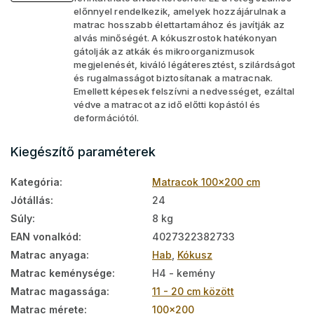
előnnyel rendelkezik, amelyek hozzájárulnak a
matrac hosszabb élettartamához és javítják az
alvás minőségét. A kókuszrostok hatékonyan
gátolják az atkák és mikroorganizmusok
megjelenését, kiváló légáteresztést, szilárdságot
és rugalmasságot biztosítanak a matracnak.
Emellett képesek felszívni a nedvességet, ezáltal
védve a matracot az idő előtti kopástól és
deformációtól.
Kiegészítő paraméterek
Kategória
:
Matracok 100x200 cm
Jótállás
:
24
Súly
:
8 kg
EAN vonalkód
:
4027322382733
Matrac anyaga
:
Hab
,
Kókusz
Matrac keménysége
:
H4 - kemény
Matrac magassága
:
11 - 20 cm között
Matrac mérete
:
100x200