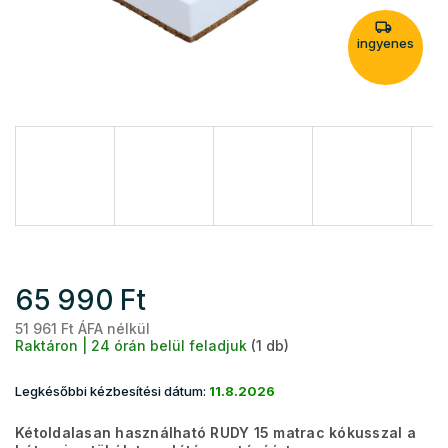
ingyenes
65 990 Ft
51 961 Ft ÁFA nélkül
Eg
Raktáron | 24 órán belül feladjuk
(1 db)
Legkésőbbi kézbesítési dátum:
11.8.2026
Kétoldalasan használható RUDY 15 matrac kókusszal a