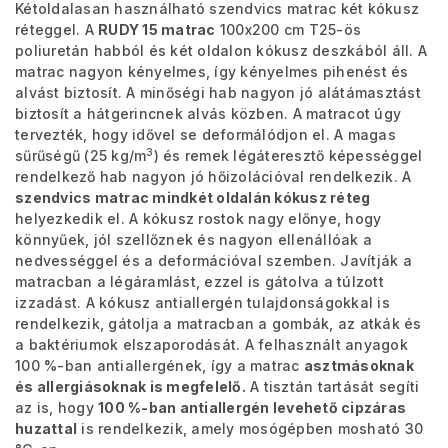
Kétoldalasan használható szendvics matrac két kókusz
réteggel. A
RUDY 15 matrac
100x200 cm T25-ös
poliuretán habból és két oldalon kókusz deszkából áll. A
matrac nagyon kényelmes, így kényelmes pihenést és
alvást biztosít. A minőségi hab nagyon jó alátámasztást
biztosít a hátgerincnek alvás közben. A matracot úgy
tervezték, hogy idővel se deformálódjon el. A magas
3
sűrűségű (25 kg/m
) és remek légáteresztő képességgel
rendelkező hab nagyon jó hőizolációval rendelkezik. A
szendvics matrac mindkét oldalán kókusz réteg
helyezkedik el. A kókusz rostok nagy előnye, hogy
könnyűek, jól szellőznek és nagyon ellenállóak a
nedvességgel és a deformációval szemben. Javítják a
matracban a légáramlást, ezzel is gátolva a túlzott
izzadást. A kókusz antiallergén tulajdonságokkal is
rendelkezik, gátolja a matracban a gombák, az atkák és
a baktériumok elszaporodását. A felhasznált anyagok
100 %-ban antiallergének, így a matrac
asztmásoknak
és allergiásoknak is megfelelő.
A tisztán tartását segíti
az is, hogy
100 %-ban antiallergén levehető cipzáras
huzattal
is rendelkezik, amely mosógépben mosható 30