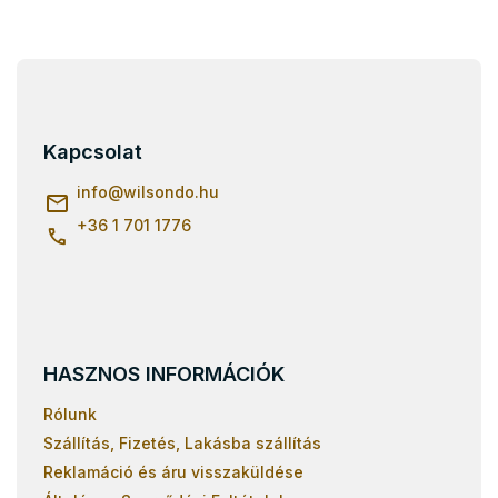
L
á
b
l
Kapcsolat
é
c
info
@
wilsondo.hu
+36 1 701 1776
HASZNOS INFORMÁCIÓK
Rólunk
Szállítás, Fizetés, Lakásba szállítás
Reklamáció és áru visszaküldése