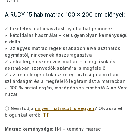
°
C-on.
A RUDY 15 hab matrac 100 x 200 cm előnyei:
✓ tökéletes alátámasztást nyújt a hátgerincnek
✓ kétoldalas használat - két ugyanolyan keménységű
oldallal
✓ az egyes matrac régek szabadon elválaszthatók
egymástól, nincsenek összeragasztva
✓ antiallergén szendvics matrac - allergiások és
asztmában szenvedők számára is megfelelő
✓ az antiallergén kókusz réteg biztosítja a matrac
szilárdságát és a megfelelő légáramlást a matracban
✓ 100 % antiallergén, mosógépben mosható Aloe Vera
huzat
ⓘ Nem tudja
milyen matracot is vegyen
? Olvassa el
blogunkat erről:
ITT
Matrac keménysége:
H4 - kemény matrac