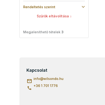
Rendeltetés szerint
Szűrők eltávolítása
Megjeleníthető tételek
3
L
á
b
Kapcsolat
l
info
@
wilsondo.hu
é
c
+36 1 701 1776