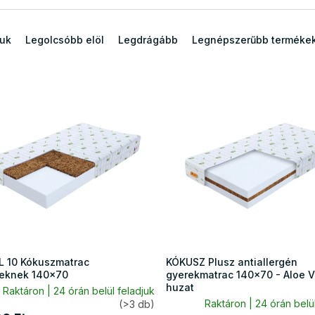
juk
Legolcsóbb elöl
Legdrágább
Legnépszerűbb terméke
 10 Kókuszmatrac
KÓKUSZ Plusz antiallergén
eknek 140x70
gyerekmatrac 140x70 - Aloe V
huzat
Raktáron | 24 órán belül feladjuk
Raktáron | 24 órán belül
(>3 db)