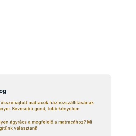
log
 összehajtott matracok házhozszállításának
őnyei: Kevesebb gond, több kényelem
lyen ágyrács a megfelelő a matracához? Mi
gítünk választani!