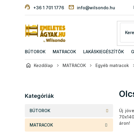
Ugrás
+36 1 701 1776
info@wilsondo.hu
a
fő
tartalomhoz
BÚTOROK
MATRACOK
LAKÁSKIEGÉSZÍTŐK
G
Kezdőlap
MATRACOK
Egyéb matracok
O
l
d
Kategóriák
Olc
a
Kategóriák
átugrása
l
s
BÚTOROK
Új jöv
ó
70x140
p
áron!
MATRACOK
a
n