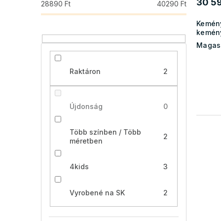
30 59
28890
Ft
40290
Ft
Kemén
kemén
Magas
Raktáron
2
Újdonság
0
Több színben / Több
2
méretben
4kids
3
Vyrobené na SK
2