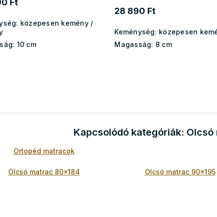
0 Ft
28 890 Ft
ység:
közepesen kemény /
y
Keménység:
közepesen kem
ság:
10 cm
Magasság:
8 cm
L
i
s
t
a
Kapcsolódó kategóriák: Olcsó
i
r
Ortopéd matracok
á
n
y
Olcsó matrac 80x184
Olcsó matrac 90x195
í
t
á
s
e