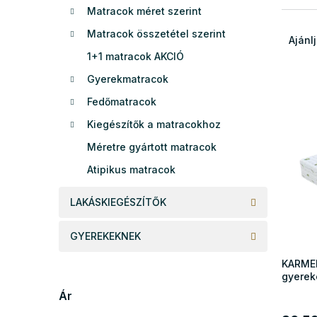
Matracok méret szerint
e
T
l
Matracok összetétel szerint
e
Ajánl
r
1+1 matracok AKCIÓ
m
Gyerekmatracok
T
é
e
k
Fedőmatracok
r
e
Kiegészítők a matracokhoz
m
k
é
r
Méretre gyártott matracok
k
e
Atipikus matracok
e
n
k
d
LAKÁSKIEGÉSZÍTŐK
l
e
i
z
GYEREKEKNEK
s
é
t
s
KARMEL
á
e
gyerek
j
Ár
a