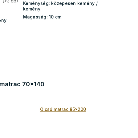
(>3 db)
Keménység:
közepesen kemény /
kemény
Magasság:
10 cm
ény
 matrac 70x140
Olcsó matrac 85x200