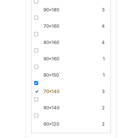
90x180
3
70x160
4
80x160
4
90x160
1
80x150
1
70x140
3
80x140
2
60x120
2