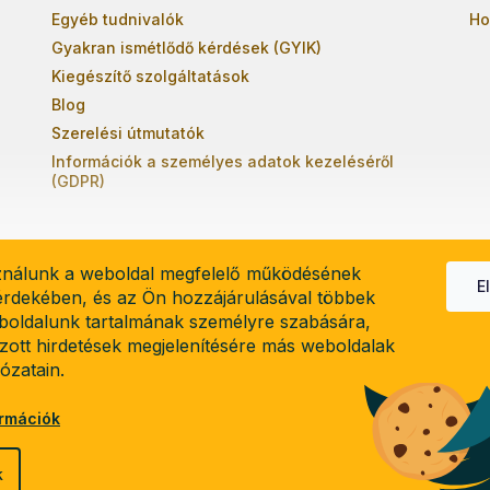
Egyéb tudnivalók
Ho
Gyakran ismétlődő kérdések (GYIK)
Kiegészítő szolgáltatások
Blog
Szerelési útmutatók
Információk a személyes adatok kezeléséről
(GDPR)
ználunk a weboldal megfelelő működésének
E
 érdekében, és az Ön hozzájárulásával többek
boldalunk tartalmának személyre szabására,
el
lzott hirdetések megjelenítésére más weboldalak
lózatain.
ormációk
k