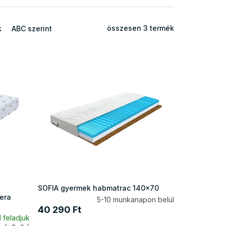
összesen
3
termék
k
ABC szerint
SOFIA gyermek habmatrac 140x70
era
5-10 munkanapon belül
40 290 Ft
 feladjuk