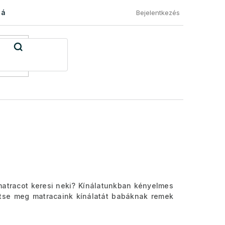
 áru visszaküldése
Általános Szerződési Feltételek
Eléged
Bejelentkezés
atracot keresi neki? Kínálatunkban kényelmes
ntse meg matracaink kínálatát babáknak remek