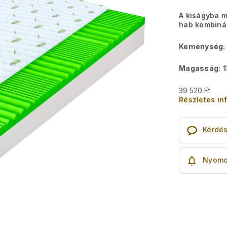
A kiságyba 
hab kombiná
Keménység:
Magasság:
1
39 520 Ft
Részletes in
Kérdé
Nyomo