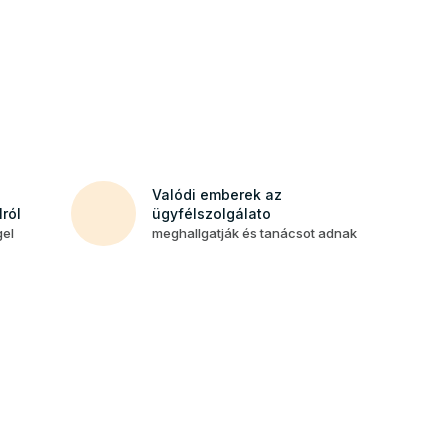
Valódi emberek az
ról
ügyfélszolgálato
gel
meghallgatják és tanácsot adnak