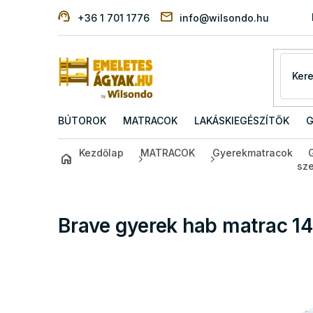
Ugrás
+36 1 701 1776
info@wilsondo.hu
a
fő
tartalomhoz
BÚTOROK
MATRACOK
LAKÁSKIEGÉSZÍTŐK
G
Kezdőlap
MATRACOK
Gyerekmatracok
sze
Brave gyerek hab matrac 1