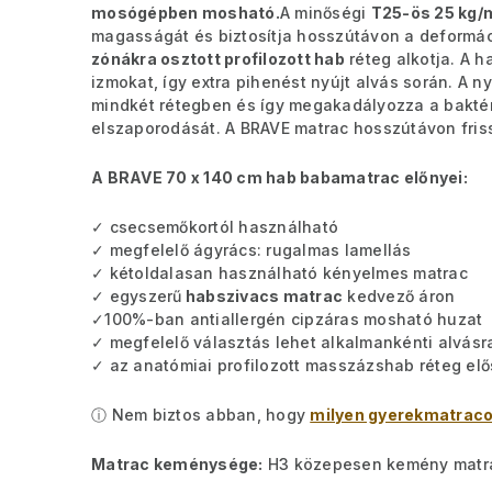
mosógépben mosható.
A minőségi
T25-ös 25 kg/
magasságát és biztosítja hosszútávon a deformáci
zónákra osztott profilozott hab
réteg alkotja. A h
izmokat, így extra pihenést nyújt alvás során. A ny
mindkét rétegben és így megakadályozza a baktér
elszaporodását. A BRAVE matrac hosszútávon fris
A BRAVE 70 x 140 cm hab babamatrac előnyei:
✓ csecsemőkortól használható
✓ megfelelő ágyrács: rugalmas lamellás
✓ kétoldalasan használható kényelmes matrac
✓ egyszerű
habszivacs matrac
kedvező áron
✓100%-ban antiallergén cipzáras mosható huzat
✓ megfelelő választás lehet alkalmankénti alvás
✓ az anatómiai profilozott masszázshab réteg elős
ⓘ Nem biztos abban, hogy
milyen gyerekmatraco
Matrac keménysége:
H3 közepesen kemény matr