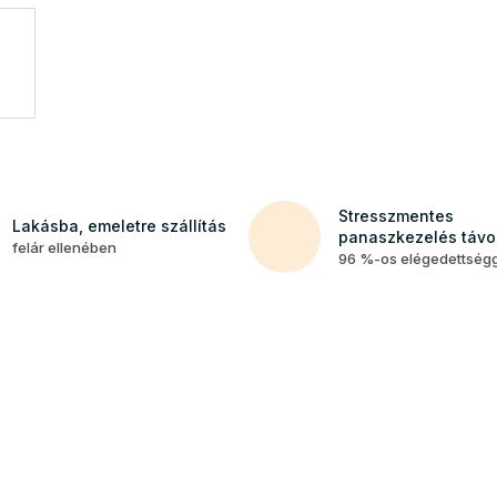
Stresszmentes
Lakásba, emeletre szállítás
panaszkezelés távol
felár ellenében
96 %-os elégedettség