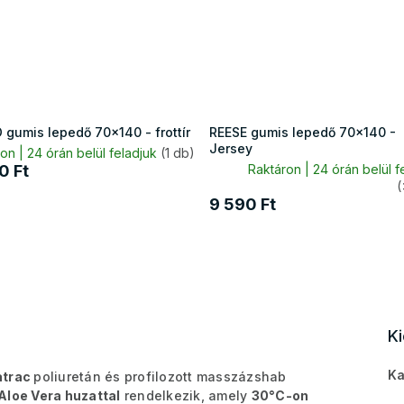
 gumis lepedő 70x140 - frottír
REESE gumis lepedő 70x140 -
Jersey
on | 24 órán belül feladjuk
(1 db)
0 Ft
Raktáron | 24 órán belül f
(
9 590 Ft
K
Ka
atrac
poliuretán és profilozott masszázshab
Aloe Vera huzattal
rendelkezik, amely
30°C-on