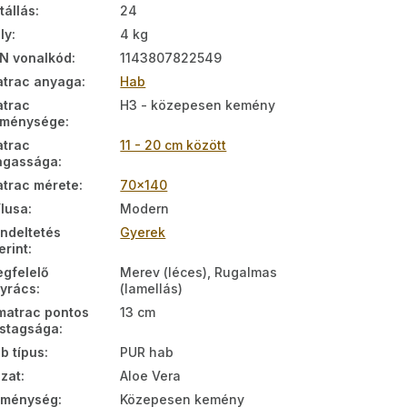
tállás
:
24
ly
:
4 kg
N vonalkód
:
1143807822549
trac anyaga
:
Hab
trac
H3 - közepesen kemény
eménysége
:
trac
11 - 20 cm között
agassága
:
trac mérete
:
70x140
ílusa
:
Modern
ndeltetés
Gyerek
erint
:
gfelelő
Merev (léces), Rugalmas
yrács
:
(lamellás)
matrac pontos
13 cm
stagsága
:
b típus
:
PUR hab
zat
:
Aloe Vera
eménység
:
Közepesen kemény