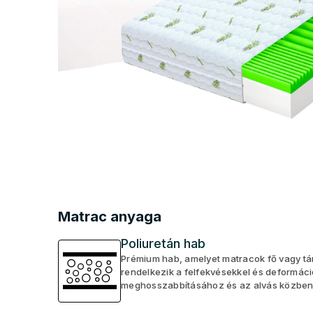
Matrac anyaga
Poliuretán hab
Prémium hab, amelyet matracok fő vagy tám
rendelkezik a felfekvésekkel és deformác
meghosszabbításához és az alvás közbeni 