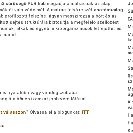
m3 sűrűségű PUR hab
megadja a matracnak az alap
Jó
óktól való védelmét. A matrac felső részét
anatómiailag
Sú
ab profilozott felszíne lágyan masszírozza a bőrt és az
EA
itott sejtes struktúrája biztosítja a megfelelő szellőzést
Ma
iumok, atkák és egyéb mikroorganizmusok létrejöttét és
Ma
s marad.
k
Ma
m
Ma
St
Re
sz
Me
ra is nyaralóba vagy vendégszobába
ág
egíti a bőr és izomzat jobb vérellátását
A 
va
t válasszon
? Olvassa el a blogunkat:
ITT
Ha
Hu
ac
K