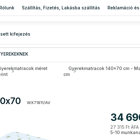
Rólunk
Szállítás, Fizetés, Lakásba szállítás
Reklamáció és
YEREKEKNEK
Gyerekmatracok méret
Gyerekmatracok 140x70 cm - M
rint
cm
40x70
WX71811/AV
34 69
27 315 Ft ÁFA
5-10 munkana