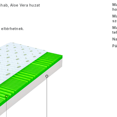
Ma
shab, Aloe Vera huzat
ho
Ma
sz
Ma
 eltérhetnek.
te
Na
Pá