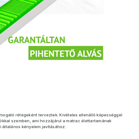
ogató rétegeként terveztek. Kivételes ellenálló képességgel
iókkal szemben, ami hozzájárul a matrac élettartamának
általános kényelem javításához.