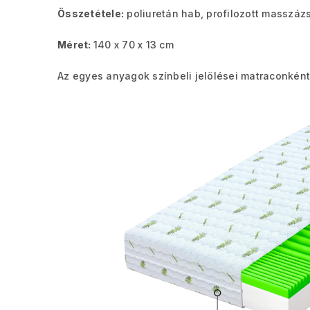
Összetétele:
poliuretán hab, profilozott masszáz
Méret:
140 x 70 x 13 cm
Az egyes anyagok színbeli jelölései matraconként