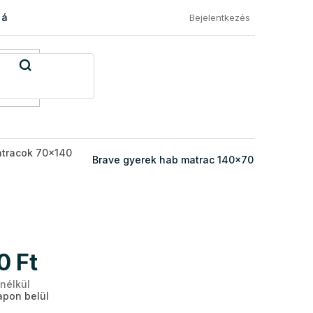
 áru visszaküldése
Általános Szerződési Feltételek
Eléged
Bejelentkezés
atracok 70x140
Brave gyerek hab matrac 140x70
0 Ft
 nélkül
Egységár:
pon belül