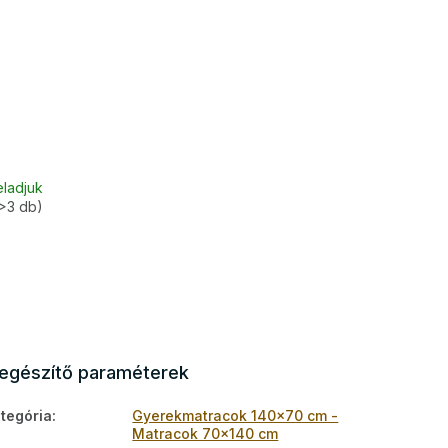
eladjuk
>3 db)
iegészítő paraméterek
tegória
:
Gyerekmatracok 140x70 cm -
Matracok 70x140 cm