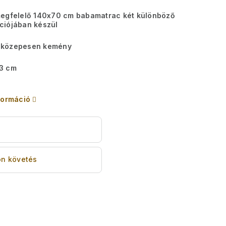
megfelelő 140x70 cm babamatrac két különböző
ciójában készül
közepesen kemény
3 cm
formáció
s
n követés