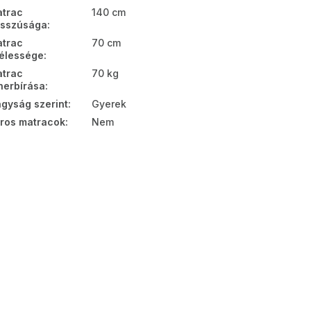
trac
140 cm
sszúsága
:
trac
70 cm
élessége
:
trac
70 kg
herbírása
:
gyság szerint
:
Gyerek
ros matracok
:
Nem