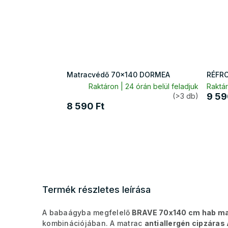
Matracvédő 70x140 DORMEA
RÉFRO
Raktáron | 24 órán belül feladjuk
Raktár
9 59
(>3 db)
8 590 Ft
Termék részletes leírása
A babaágyba megfelelő
BRAVE 70x140 cm hab m
kombinációjában. A matrac
antiallergén cipzáras 