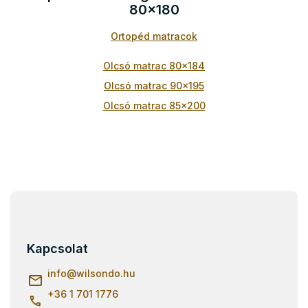
80x180
r
á
Ortopéd matracok
n
y
í
Olcsó matrac 80x184
t
Olcsó matrac 90x195
á
s
Olcsó matrac 85x200
e
l
e
m
e
i
L
á
b
l
Kapcsolat
é
c
info
@
wilsondo.hu
+36 1 701 1776