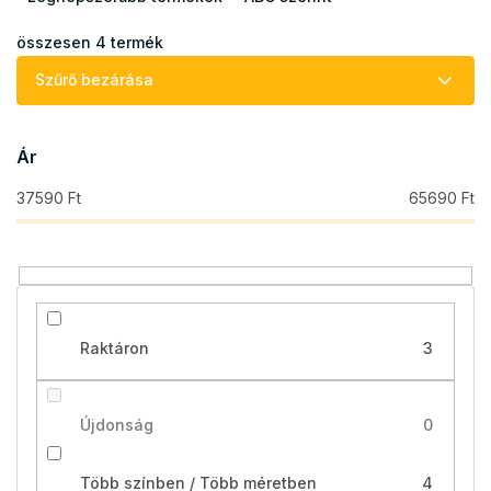
é
k
összesen
4
termék
e
Szűrő bezárása
k
r
e
Ár
n
d
37590
Ft
65690
Ft
e
z
é
s
e
Raktáron
3
Újdonság
0
Több színben / Több méretben
4