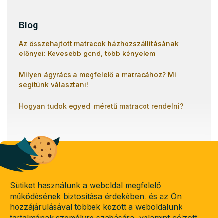
Blog
Az összehajtott matracok házhozszállításának
előnyei: Kevesebb gond, több kényelem
Milyen ágyrács a megfelelő a matracához? Mi
segítünk választani!
Hogyan tudok egyedi méretű matracot rendelni?
Banki átutalással
Utánvétel
Sütiket használunk a weboldal megfelelő
Copyright 2026
működésének biztosítása érdekében, és az Ön
Emeletes-agyak.hu
hozzájárulásával többek között a weboldalunk
. Minden jog fenntartva.
tartalmának személyre szabására, valamint célzott