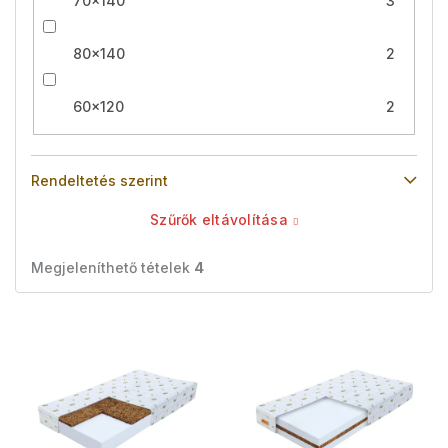
70x140
3
80x140
2
60x120
2
Rendeltetés szerint
Szűrők eltávolítása
Megjeleníthető tételek
4
T
e
r
m
é
k