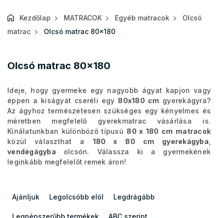
Kezdőlap
MATRACOK
Egyéb matracok
Olcsó
matrac
Olcsó matrac 80x180
Olcsó matrac 80x180
Ideje, hogy gyermeke egy nagyobb ágyat kapjon vagy
éppen a kiságyát cseréli egy
80x180 cm
gyerekágyra?
Az ágyhoz természetesen szükséges egy kényelmes és
méretben megfelelő gyerekmatrac vásárlása is.
Kínálatunkban különböző típusú
80 x 180 cm matracok
közül választhat a
180 x 80 cm gyerekágyba
,
vendégágyba
olcsón. Válassza ki a gyermekének
leginkább megfelelőt remek áron!
T
e
Ajánljuk
Legolcsóbb elöl
Legdrágább
r
m
Legnépszerűbb termékek
ABC szerint