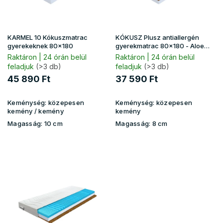
e
k
l
i
KARMEL 10 Kókuszmatrac
KÓKUSZ Plusz antiallergén
s
gyerekeknek 80x180
gyerekmatrac 80x180 - Aloe
Vera huzat
t
Raktáron | 24 órán belül
Raktáron | 24 órán belül
feladjuk
(>3 db)
feladjuk
(>3 db)
á
j
45 890 Ft
37 590 Ft
a
Keménység:
közepesen
Keménység:
közepesen
kemény / kemény
kemény
Magasság:
10 cm
Magasság:
8 cm