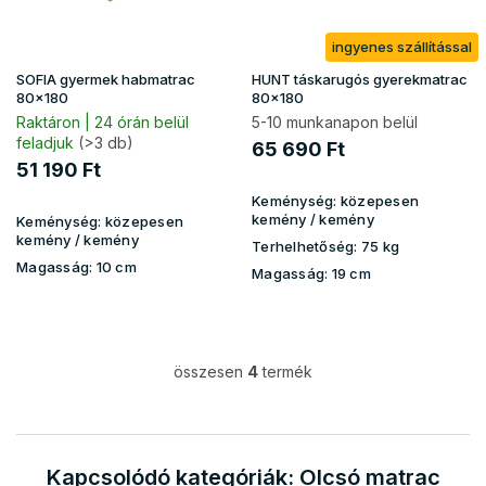
ingyenes szállítással
SOFIA gyermek habmatrac
HUNT táskarugós gyerekmatrac
80x180
80x180
Raktáron | 24 órán belül
5-10 munkanapon belül
feladjuk
(>3 db)
65 690 Ft
51 190 Ft
Keménység:
közepesen
kemény / kemény
Keménység:
közepesen
kemény / kemény
Terhelhetőség:
75 kg
Magasság:
10 cm
Magasság:
19 cm
összesen
4
termék
L
i
s
t
a
Kapcsolódó kategóriák: Olcsó matrac
i