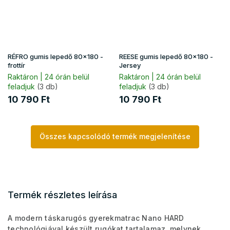
RÉFRO gumis lepedő 80x180 -
REESE gumis lepedő 80x180 -
frottír
Jersey
Raktáron | 24 órán belül
Raktáron | 24 órán belül
feladjuk
(3 db)
feladjuk
(3 db)
10 790 Ft
10 790 Ft
Összes kapcsolódó termék megjelenítése
Termék részletes leírása
A modern táskarugós gyerekmatrac Nano HARD
technológiával készült rugókat tartalamaz, melynek