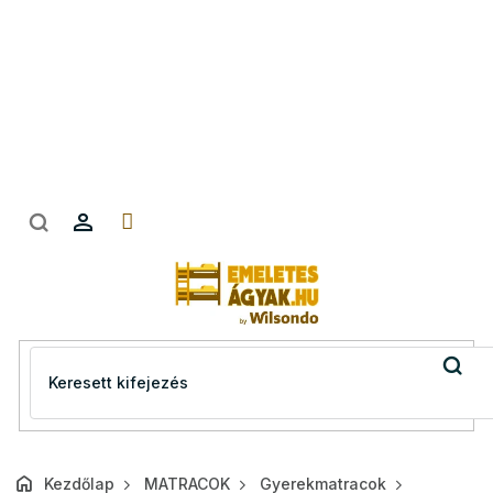
Ugrás
a
fő
tartalomhoz
Kezdőlap
MATRACOK
Gyerekmatracok