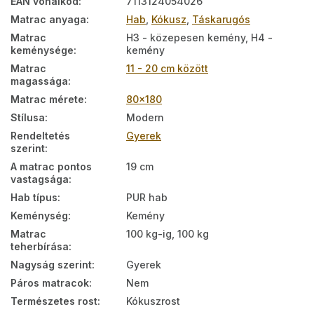
EAN vonalkód
:
7113124054026
Matrac anyaga
:
Hab
,
Kókusz
,
Táskarugós
Matrac
H3 - közepesen kemény, H4 -
keménysége
:
kemény
Matrac
11 - 20 cm között
magassága
:
Matrac mérete
:
80x180
Stílusa
:
Modern
Rendeltetés
Gyerek
szerint
:
A matrac pontos
19 cm
vastagsága
:
Hab típus
:
PUR hab
Keménység
:
Kemény
Matrac
100 kg-ig, 100 kg
teherbírása
:
Nagyság szerint
:
Gyerek
Páros matracok
:
Nem
Természetes rost
:
Kókuszrost