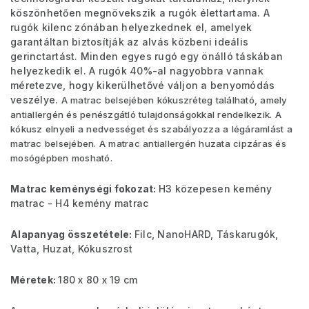
köszönhetően megnövekszik a rugók élettartama. A
rugók kilenc zónában helyezkednek el, amelyek
garantáltan biztosítják az alvás közbeni ideális
gerinctartást. Minden egyes rugó egy önálló táskában
helyezkedik el. A rugók 40%-al nagyobbra vannak
méretezve, hogy kikerülhetővé váljon a benyomódás
veszélye.
A matrac belsejében kókuszréteg található, amely
antiallergén és penészgátló tulajdonságokkal rendelkezik. A
kókusz elnyeli a nedvességet és szabályozza a légáramlást a
matrac belsejében. A matrac antiallergén huzata cipzáras és
mosógépben mosható.
Matrac keménységi fokozat:
H3 közepesen kemény
matrac - H4 kemény matrac
Alapanyag összetétele:
Filc, NanoHARD, Táskarugók,
Vatta, Huzat, Kókuszrost
Méretek:
180 x 80 x 19 cm