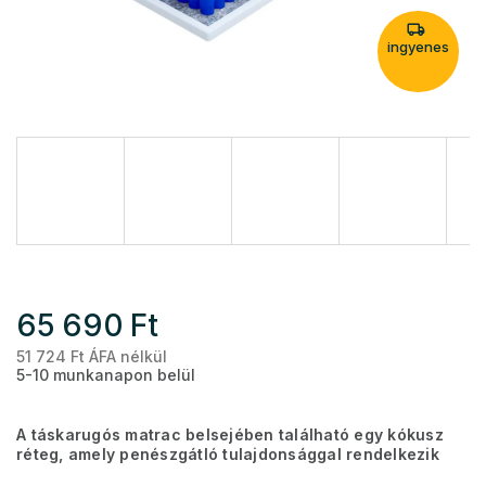
ingyenes
65 690 Ft
51 724 Ft ÁFA nélkül
Eg
5-10 munkanapon belül
A táskarugós matrac belsejében található egy kókusz
réteg, amely penészgátló tulajdonsággal rendelkezik