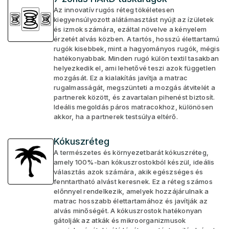
Az innovatív rugós réteg tökéletesen
kiegyensúlyozott alátámasztást nyújt az ízületek
és izmok számára, ezáltal növelve a kényelem
érzetét alvás közben. A tartós, hosszú élettartamú
rugók kisebbek, mint a hagyományos rugók, mégis
hatékonyabbak. Minden rugó külön textil tasakban
helyezkedik el, ami lehetővé teszi azok független
mozgását. Ez a kialakítás javítja a matrac
rugalmasságát, megszünteti a mozgás átvitelét a
partnerek között, és zavartalan pihenést biztosít.
Ideális megoldás páros matracokhoz, különösen
akkor, ha a partnerek testsúlya eltérő.
Kókuszréteg
A természetes és környezetbarát kókuszréteg,
amely 100%-ban kókuszrostokból készül, ideális
választás azok számára, akik egészséges és
fenntartható alvást keresnek. Ez a réteg számos
előnnyel rendelkezik, amelyek hozzájárulnak a
matrac hosszabb élettartamához és javítják az
alvás minőségét. A kókuszrostok hatékonyan
gátolják az atkák és mikroorganizmusok