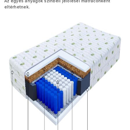
Az egyes anyagok színbeli jelölései matraconként
eltérhetnek.