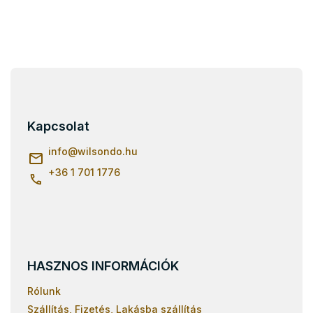
L
á
b
l
Kapcsolat
é
c
info
@
wilsondo.hu
+36 1 701 1776
HASZNOS INFORMÁCIÓK
Rólunk
Szállítás, Fizetés, Lakásba szállítás