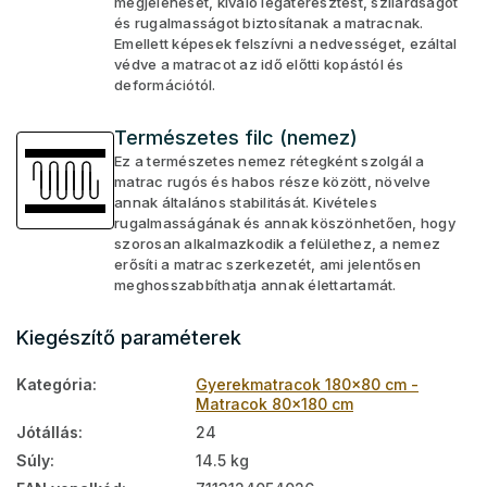
megjelenését, kiváló légáteresztést, szilárdságot
és rugalmasságot biztosítanak a matracnak.
Emellett képesek felszívni a nedvességet, ezáltal
védve a matracot az idő előtti kopástól és
deformációtól.
Természetes filc (nemez)
Ez a természetes nemez rétegként szolgál a
matrac rugós és habos része között, növelve
annak általános stabilitását. Kivételes
rugalmasságának és annak köszönhetően, hogy
szorosan alkalmazkodik a felülethez, a nemez
erősíti a matrac szerkezetét, ami jelentősen
meghosszabbíthatja annak élettartamát.
Kiegészítő paraméterek
Kategória
:
Gyerekmatracok 180x80 cm -
Matracok 80x180 cm
Jótállás
:
24
Súly
:
14.5 kg