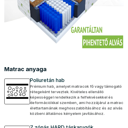
Matrac anyaga
Poliuretán hab
Prémium hab, amelyet matracok fő vagy támogató
rétegeként terveztek. Kivételes ellenálló
képességgel rendelkezik a felfekvésekkel és
deformációkkal szemben, ami hozzájárul a matrac
élettartamának meghosszabbításához és az alvás
közbeni általános kényelem javításához.
7 zónás HARD táskarugók