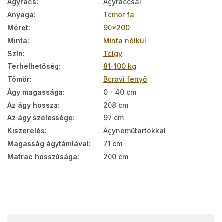
Ágyrács
:
Ágyráccsal
Anyaga
:
Tömör fa
Méret
:
90x200
Minta
:
Minta nélkül
Szín
:
Tölgy
Terhelhetőség
:
81-100 kg
Tömör
:
Borovi fenyő
Ágy magassága
:
0 - 40 cm
Az ágy hossza
:
208 cm
Az ágy szélessége
:
97 cm
Kiszerelés
:
Ágyneműtartókkal
Magasság ágytámlával
:
71 cm
Matrac hosszúsága
:
200 cm
L