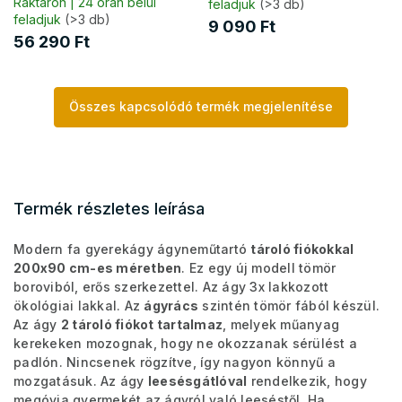
Raktáron | 24 órán belül
feladjuk
(>3 db)
feladjuk
(>3 db)
9 090 Ft
56 290 Ft
Összes kapcsolódó termék megjelenítése
Termék részletes leírása
Modern fa gyerekágy ágyneműtartó
tároló fiókokkal
200x90 cm-es méretben
. Ez egy új modell tömör
boroviból, erős szerkezettel. Az ágy 3x lakkozott
ökológiai lakkal. Az
ágyrács
szintén tömör fából készül.
Az ágy
2 tároló fiókot tartalmaz
, melyek műanyag
kerekeken mozognak, hogy ne okozzanak sérülést a
padlón. Nincsenek rögzítve, így nagyon könnyű a
mozgatásuk. Az ágy
leesésgátlóval
rendelkezik, hogy
megóvja gyermekét az ágyról való leeséstől. Ha