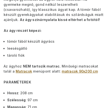
gyermeke megnő, gond nélkül leszerelheti
(csavarozható), így klasszikus ágyat kap. A tömör fából
készült gyerekágyakat stabilitásuk és szilárdságuk miatt
ajánljuk.
Az ágy színárnyalata kissé eltérhet a fotótól!
Az ágy részét képezi:
tömör fából készült ágyrács
leesésgátló
tároló fiók
Az ágyhoz
NEM tartozik matrac.
Minőségi matracokat
talál a
Matracok
menüpont alatt:
matracok 90x200 cm
PARAMÉTEREK
Hossz
: 208 cm
Szélesség
: 97 cm
Magasság
: 71 cm