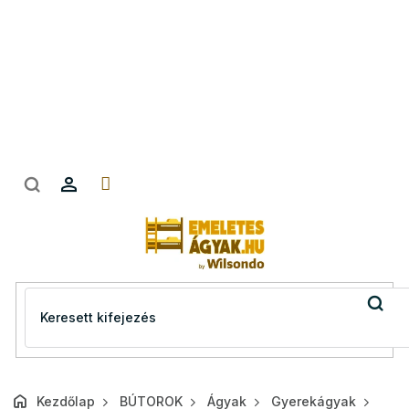
Ugrás
a
fő
tartalomhoz
Kezdőlap
BÚTOROK
Ágyak
Gyerekágyak