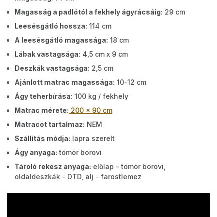
Magasság a padlótól a fekhely ágyrácsáig:
29 cm
Leesésgátló hossza:
114 cm
A leesésgátló magassága:
18 cm
Lábak vastagsága:
4,5 cm x 9 cm
Deszkák vastagsága:
2,5 cm
Ajánlott matrac magassága:
10-12 cm
Ágy teherbírása
: 100 kg / fekhely
Matrac mérete:
200 x 90 cm
Matracot tartalmaz:
NEM
Szállítás módja:
lapra szerelt
Ágy anyaga:
tömör borovi
Tároló rekesz anyaga:
előlap - tömör borovi,
oldaldeszkák - DTD, alj - farostlemez