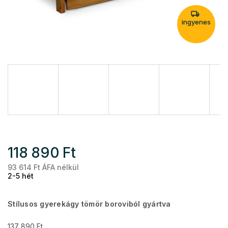
ingyenes
118 890 Ft
93 614 Ft ÁFA nélkül
Eg
2-5 hét
Stílusos gyerekágy tömör boroviból gyártva
137 890 Ft