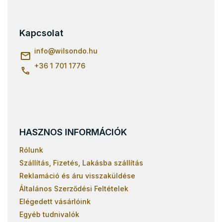
á
b
l
Kapcsolat
é
c
info
@
wilsondo.hu
+36 1 701 1776
HASZNOS INFORMÁCIÓK
Rólunk
Szállítás, Fizetés, Lakásba szállítás
Reklamáció és áru visszaküldése
Általános Szerződési Feltételek
Elégedett vásárlóink
Egyéb tudnivalók