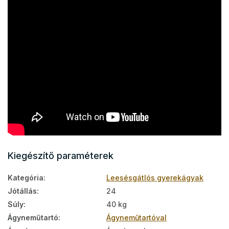
Kiegészítő paraméterek
Kategória
:
Leesésgátlós gyerekágyak
Jótállás
:
24
Súly
:
40 kg
Ágyneműtartó
:
Ágyneműtartóval