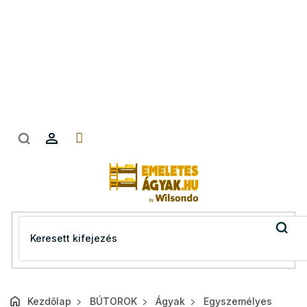
Ugrás
a
fő
tartalomhoz
Kezdőlap
BÚTOROK
Ágyak
Egyszemélyes