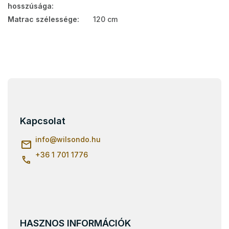
hosszúsága
:
Matrac szélessége
:
120 cm
L
á
b
l
Kapcsolat
é
c
info
@
wilsondo.hu
+36 1 701 1776
HASZNOS INFORMÁCIÓK