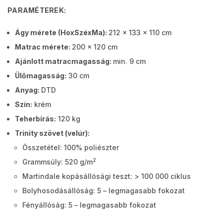
PARAMÉTEREK:
Ágy mérete (HoxSzéxMa):
212 x 133 x 110 cm
Matrac mérete:
200 x 120 cm
Ajánlott matracmagasság:
min. 9 cm
Ülőmagasság:
30 cm
Anyag:
DTD
Szín:
krém
Teherbírás:
120 kg
Trinity szövet (velúr):
Összetétel: 100% poliészter
2
Grammsúly: 520 g/m
Martindale kopásállósági teszt: > 100 000 ciklus
Bolyhosodásállóság: 5 – legmagasabb fokozat
Fényállóság: 5 – legmagasabb fokozat