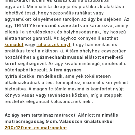
illeszkedik modern és klasszikus hálószobákba
egyaránt. Minimalista dizájnja és praktikus kialakítása
lehetővé teszi, hogy szezonális ruhákat vagy
ágyneműket kényelmesen tároljon az ágy belsejében. Az
ágy
TRINITY krémszínű szövettel
van kárpitozva, amely
ellenáll a sérüléseknek és bolyhosodásnak, így hosszú
élettartamot garantál. Az ágyhoz könnyen illeszthet
komódot
vagy
ruhásszekrényt
, hogy harmonikus és
praktikus teret alakítson ki. A tárolóhelyhez egyszerűen
hozzáférhet a
gázmechanizmussal ellátott emelhető
keret
segítségével. Az ágy kiváló minőségű, sérülésálló
bútorlapból készült. A
fém ágyrács
nyírfalécekkel rendelkezik, amelyek tökéletesen
alkalmazkodnak a test formájához, maximális kényelmet
biztosítva. A magas fejtámla maximális komfortot nyújt
könyvolvasás vagy tévénézés közben, míg a steppelt
részletek eleganciát kölcsönöznek neki.
Az ágy nem tartalmaz matracot!
Ajánlott
minimális
matracmagasság 9 cm. Válasszon kínálatunkból
200x120 cm-es matracokat
.