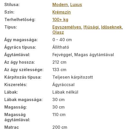
Stílusa
:
Modern
,
Luxus
Szín
:
Krémszín
Terhelhetőség
:
100+ kg
Típus
:
Egyszemélyes
,
Ifjúsági
,
Időseknek
,
Olasz
Ágy magassága
:
0 - 40 cm
Ágyrács típusa
:
Állítható
Ágytámlával
:
Fejvéggel, Magas ágytámlával
Az ágy hossza
:
212 cm
Az ágy szélessége
:
133 cm
Kárpitozás típusa
:
Teljesen kárpitozott
Kiszerelés
:
Ágyráccsal
Lábak
:
Lábak nélkül
Lábak magassága
:
30 cm
Magasság
:
30 cm
Magasság
110 cm
ágytámlával
:
Matrac
200 cm