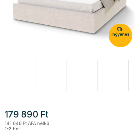
ingyenes
179 890 Ft
141 646 Ft ÁFA nélkül
Eg
1-2 hét