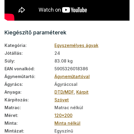
Kiegészítő paraméterek
Kategória
:
Egyszemélyes ágyak
Jótállás
:
24
Súly
:
83.08 kg
EAN vonalkód
:
5905326018386
Ágyneműtartó
:
Ágyneműtartóval
Ágyrács
:
Ágyráccsal
Anyaga
:
DTD/MDF
,
Kárpit
Kárpitozás
:
Szövet
Matrac
:
Matrac nélkül
Méret
:
120x200
Minta
:
Minta nélkül
Mintázat
:
Egyszínű