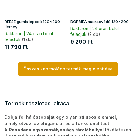
REESE gumis lepedő 120x200 -
DORMEA matracvédő 120x200
Jersey
Raktáron | 24 órán belül
Raktáron | 24 órán belül
feladjuk
(2 db)
feladjuk
(1 db)
9 290 Ft
11 790 Ft
Összes kapcsolódó termék megjelenítése
Termék részletes leírása
Dobja fel hálószobáját egy olyan stílusos elemmel,
amely ötvözi az eleganciát és a funkcionalitást!
A
Pasadena egyszemélyes ágy tárolóhellyel
tökéletesen