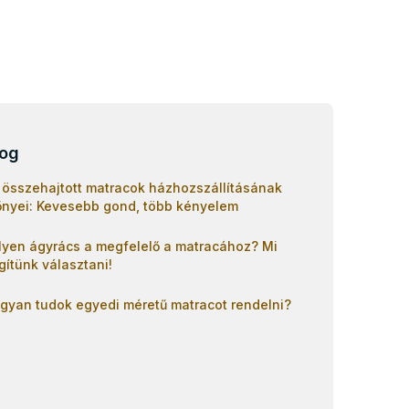
log
 összehajtott matracok házhozszállításának
őnyei: Kevesebb gond, több kényelem
lyen ágyrács a megfelelő a matracához? Mi
gítünk választani!
gyan tudok egyedi méretű matracot rendelni?