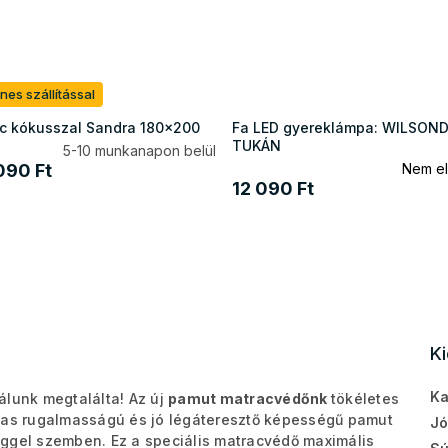
nes szállítással
c kókusszal Sandra 180x200
Fa LED gyereklámpa: WILSON
TUKÁN
5-10 munkanapon belül
090 Ft
Nem el
12 090 Ft
K
Ka
álunk megtalálta! Az új
pamut matracvédőnk
tökéletes
s rugalmasságú és jó légáteresztő képességű pamut
Jó
éggel szemben. Ez a speciális matracvédő maximális