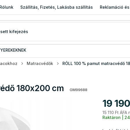
Rólunk
Szállítás, Fizetés, Lakásba szállítás
Reklamáció és
YEREKEKNEK
racokhoz
Matracvédők
RÓLL 100 % pamut matracvédő 1
védő 180x200 cm
GM99688
19 190
15 110 Ft ÁFA 
Raktáron | 24