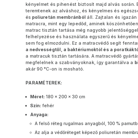
kényelmet és pihenést biztosít majd alvás során. 
teremtenek az alváshoz, és kényelmes és egészs
és
poliuretán membránból
áll. Zajtalan és igazán
matracra, mint egy lepedőd, aminek köszönhetően
matrac tisztán tartása még nagyobb jelentőséggel 
felhelyezése és használata egyszerű és kényelmes
sem fog elmozdulni. Ez a matracvédő segít fenntar
a nedvességtől, a baktériumoktól és a poratkákt
a matracuk tisztán tartására. A matracvédő gyárt
megfelelnek a szabványoknak, így garantálva a
b
akár 90 °C-on is mosható.
PARAMÉTEREK:
Méret:
180 x 200 x 30 cm
Szín:
fehér
Anyaga
:
A felső réteg rugalmas anyagból, 100 % pamutb
Az alja a védőréteget képező poliuretán memb