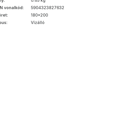
ly
:
0.65 kg
N vonalkód
:
5904323827632
ret
:
180x200
pus
:
Vízálló