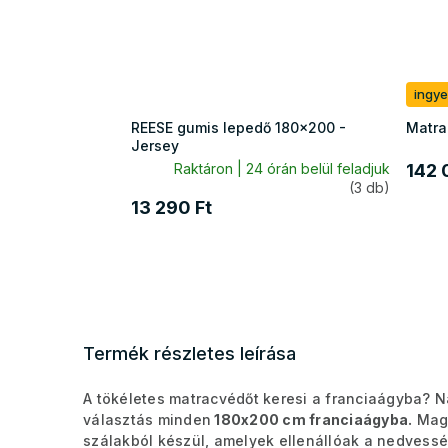
ingye
REESE gumis lepedő 180x200 -
Matra
Jersey
Raktáron | 24 órán belül feladjuk
142 
(3 db)
13 290 Ft
Termék részletes leírása
A tökéletes matracvédőt keresi a franciaágyba? N
választás minden
180x200 cm franciaágyba.
Maga
szálakból készül, amelyek ellenállóak a nedvess