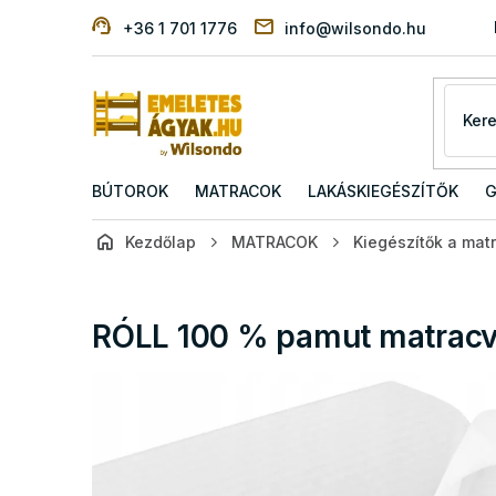
Ugrás
+36 1 701 1776
info@wilsondo.hu
a
fő
tartalomhoz
BÚTOROK
MATRACOK
LAKÁSKIEGÉSZÍTŐK
G
Kezdőlap
MATRACOK
Kiegészítők a mat
RÓLL 100 % pamut matrac