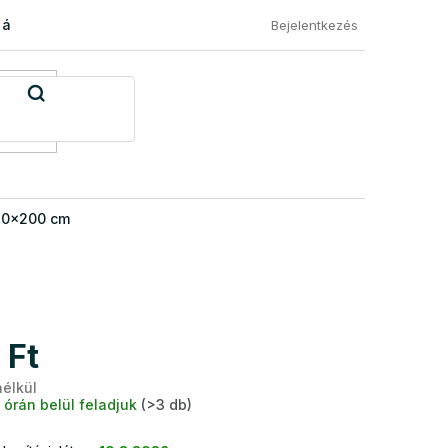
 áru visszaküldése
Általános Szerződési Feltételek
Eléged
Bejelentkezés
80x200 cm
 Ft
nélkül
Egységár:
 órán belül feladjuk
(>3 db)