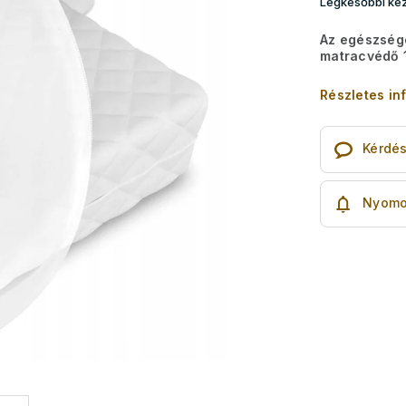
Legkésőbbi kéz
Az egészsége
matracvédő
Részletes in
Kérdé
Nyomo