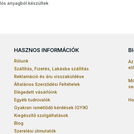
álós anyagból készültek
HASZNOS INFORMÁCIÓK
B
Rólunk
Az
el
Szállítás, Fizetés, Lakásba szállítás
Reklamáció és áru visszaküldése
Mi
Általános Szerződési Feltételek
se
Elégedett vásárlóink
Egyéb tudnivalók
Ho
Gyakran ismétlődő kérdések (GYIK)
Kiegészítő szolgáltatások
Blog
Szerelési útmutatók