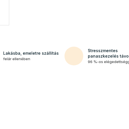
Stresszmentes
Lakásba, emeletre szállítás
panaszkezelés távol
felár ellenében
96 %-os elégedettség