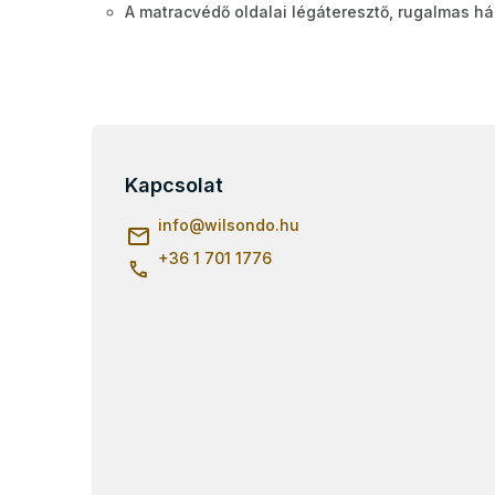
A matracvédő oldalai légáteresztő, rugalmas h
L
á
b
Kapcsolat
l
info
@
wilsondo.hu
é
c
+36 1 701 1776