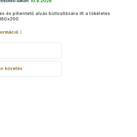
besítési dátum:
10.8.2026
s és pihentető alvás biztosítására itt a tökéletes
 180x200
formáció
s
n követés