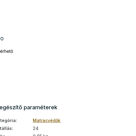
DO
érhető
iegészítő paraméterek
tegória
:
Matracvédők
tállás
:
24