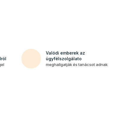
Valódi emberek az
ról
ügyfélszolgálato
gel
meghallgatják és tanácsot adnak