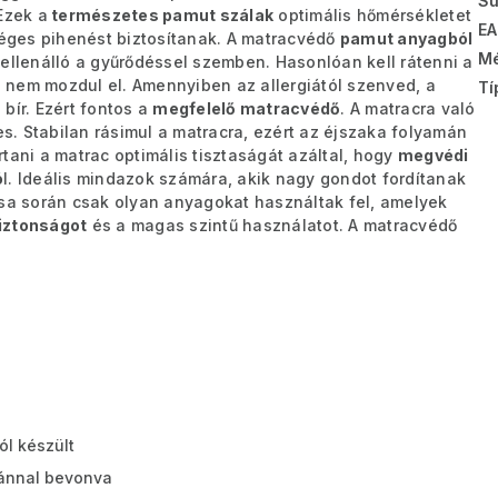
Sú
Ezek a
természetes pamut szálak
optimális hőmérsékletet
EA
éges pihenést biztosítanak. A matracvédő
pamut anyagból
Mé
 ellenálló a gyűrődéssel szemben. Hasonlóan kell rátenni a
 nem mozdul el. Amennyiben az allergiától szenved, a
Tí
bír. Ezért fontos a
megfelelő matracvédő
. A matracra való
. Stabilan rásimul a matracra, ezért az éjszaka folyamán
tani a matrac optimális tisztaságát azáltal, hogy
megvédi
ó
l. Ideális mindazok számára, akik nagy gondot fordítanak
ása során csak olyan anyagokat használtak fel, amelyek
iztonságot
és a magas szintű használatot. A matracvédő
ól készült
ránnal bevonva