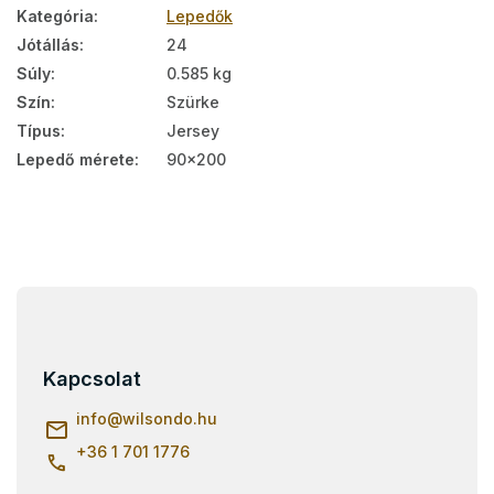
Kategória
:
Lepedők
Jótállás
:
24
Súly
:
0.585 kg
Szín
:
Szürke
Típus
:
Jersey
Lepedő mérete
:
90x200
L
á
b
l
Kapcsolat
é
c
info
@
wilsondo.hu
+36 1 701 1776