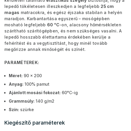
kerületén található
elasztikus szegély
biztosítja, hogy a
lepedő tökéletesen illeszkedjen a legfeljebb
25 cm
magas
matracokra, és egész éjszaka stabilan a helyén
maradjon. Karbantartása egyszerű – mosógépben
mosható legfeljebb
60 °C
-on, alacsony hőmérsékleten
szárítható szárítógépben, és nem szükséges vasalni. A
lepedő hosszabb élettartama érdekében kerülje a
fehérítést és a vegytisztítást, hogy minél tovább
megőrizze annak minőségét és színét.
PARAMÉTEREK:
Méret:
90 x 200
Anyag:
100% pamut
Ajánlott mosási fokozat:
60°C-ig
Grammsúly:
140 g/m2
Szín:
szürke
Kiegészítő paraméterek