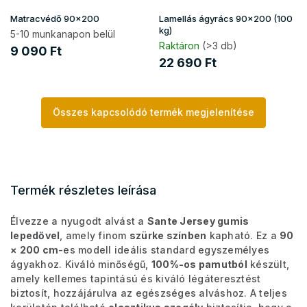
Matracvédő 90x200
Lamellás ágyrács 90x200 (100
kg)
5-10 munkanapon belül
Raktáron
(>3 db)
9 090 Ft
22 690 Ft
Összes kapcsolódó termék megjelenítése
Termék részletes leírása
Élvezze a nyugodt alvást a
Sante Jersey gumis
lepedővel
, amely finom
szürke színben
kapható. Ez a
90
× 200 cm
-es modell ideális standard egyszemélyes
ágyakhoz. Kiváló minőségű,
100%-os pamutból
készült,
amely kellemes tapintású és kiváló légáteresztést
biztosít, hozzájárulva az egészséges alváshoz. A teljes