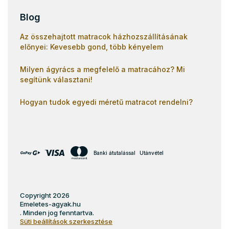
Blog
Az összehajtott matracok házhozszállításának
előnyei: Kevesebb gond, több kényelem
Milyen ágyrács a megfelelő a matracához? Mi
segítünk választani!
Hogyan tudok egyedi méretű matracot rendelni?
Banki átutalással
Utánvétel
Copyright 2026
Emeletes-agyak.hu
. Minden jog fenntartva.
Süti beállítások szerkesztése