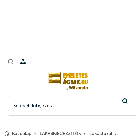
Ugrás
a
fő
tartalomhoz
Kezdőlap
LAKÁSKIEGÉSZÍTŐK
Lakástextil