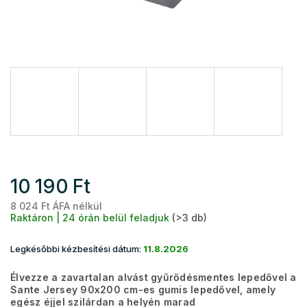
10 190 Ft
8 024 Ft ÁFA nélkül
Eg
Raktáron | 24 órán belül feladjuk
(>3 db)
Legkésőbbi kézbesítési dátum:
11.8.2026
Élvezze a zavartalan alvást gyűrődésmentes lepedővel a
Sante Jersey 90x200 cm-es gumis lepedővel, amely
egész éjjel szilárdan a helyén marad