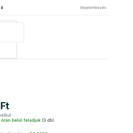
 áru visszaküldése
Általános Szerződési Feltételek
Eléged
Bejelentkezés
Ft
nélkül
Egységár:
 órán belül feladjuk
(3 db)