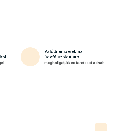
Valódi emberek az
ról
ügyfélszolgálato
gel
meghallgatják és tanácsot adnak
Következő