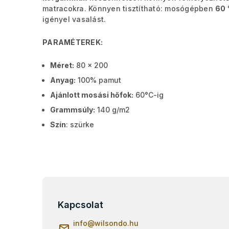
matracokra. Könnyen tisztítható: mosógépben
60 
igényel vasalást.
PARAMÉTEREK:
Méret:
80 x 200
Anyag:
100% pamut
Ajánlott mosási hőfok:
60°C-ig
Grammsúly:
140 g/m2
Szín
: szürke
L
á
b
Kapcsolat
l
info
@
wilsondo.hu
é