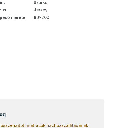
ín
:
Szürke
pus
:
Jersey
pedő mérete
:
80x200
log
 összehajtott matracok házhozszállításának