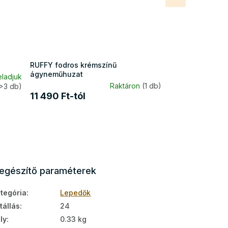
termék
RUFFY fodros krémszínű
ágyneműhuzat
eladjuk
Raktáron
(1 db)
>3 db)
11 490 Ft-tól
iegészítő paraméterek
tegória
:
Lepedők
tállás
:
24
ly
:
0.33 kg