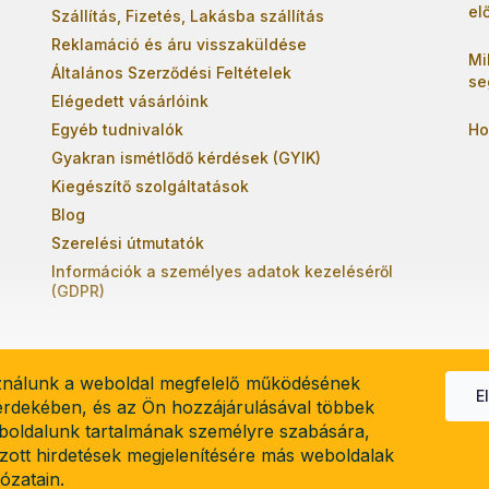
el
Szállítás, Fizetés, Lakásba szállítás
Reklamáció és áru visszaküldése
Mi
Általános Szerződési Feltételek
se
Elégedett vásárlóink
Egyéb tudnivalók
Ho
Gyakran ismétlődő kérdések (GYIK)
Kiegészítő szolgáltatások
Blog
Szerelési útmutatók
Információk a személyes adatok kezeléséről
(GDPR)
ználunk a weboldal megfelelő működésének
E
 érdekében, és az Ön hozzájárulásával többek
boldalunk tartalmának személyre szabására,
el
lzott hirdetések megjelenítésére más weboldalak
lózatain.