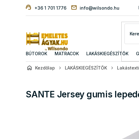
Ugrás
+36 1 701 1776
info@wilsondo.hu
a
fő
tartalomhoz
BÚTOROK
MATRACOK
LAKÁSKIEGÉSZÍTŐK
G
Kezdőlap
LAKÁSKIEGÉSZÍTŐK
Lakástexti
SANTE Jersey gumis lepedő