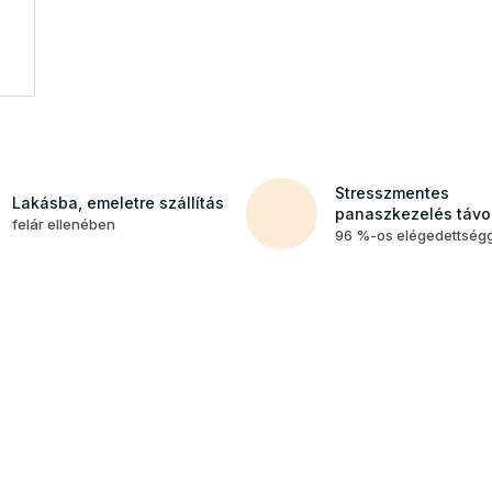
Stresszmentes
Lakásba, emeletre szállítás
panaszkezelés távol
felár ellenében
96 %-os elégedettség