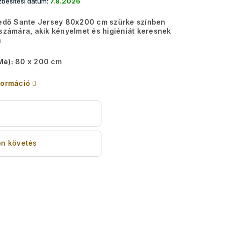
besítési dátum:
7.8.2026
pedő Sante Jersey 80x200 cm szürke színben
 számára, akik kényelmet és higiéniát keresnek
n
Mé):
80 x 200 cm
formáció
s
n követés