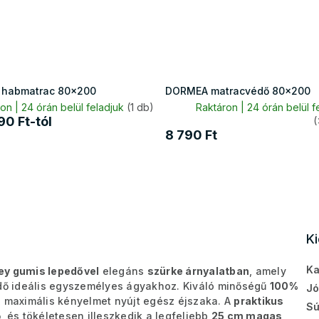
 habmatrac 80x200
DORMEA matracvédő 80x200
on | 24 órán belül feladjuk
(1 db)
Raktáron | 24 órán belül f
90 Ft-tól
(
8 790 Ft
K
Ka
ey gumis lepedővel
elegáns
szürke árnyalatban
, amely
dő ideális egyszemélyes ágyakhoz. Kiváló minőségű
100%
Jó
, maximális kényelmet nyújt egész éjszaka. A
praktikus
Sú
és tökéletesen illeszkedik a legfeljebb
25 cm magas