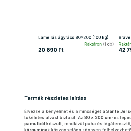
Lamellás ágyrács 80x200 (100 kg)
Brave
Raktáron
(1 db)
Raktár
20 690 Ft
42 7
Termék részletes leírása
Élvezze a kényelmet és a minőséget a
Sante Jers
tökéletes alvást biztosít. Az
80 × 200 cm
-es lepe
pamutból
készült, rendkívül puha és légáteresztő
körguminak
köszönhetően könnyen felhelyezhető, 