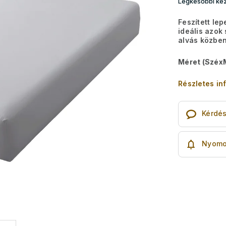
Legkésőbbi kéz
Feszített le
ideális azok
alvás közbe
Méret (Széx
Részletes in
Kérdé
Nyomo