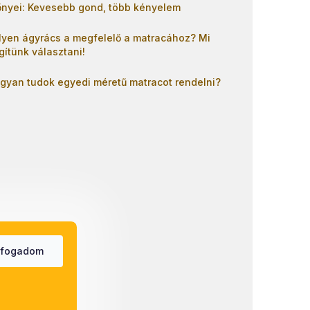
őnyei: Kevesebb gond, több kényelem
lyen ágyrács a megfelelő a matracához? Mi
gítünk választani!
gyan tudok egyedi méretű matracot rendelni?
lfogadom