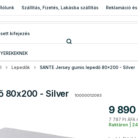
Rólunk
Szállítás, Fizetés, Lakásba szállítás
Reklamáció és
YEREKEKNEK
l
Lepedők
SANTE Jersey gumis lepedő 80x200 - Silver
 80x200 - Silver
10000012093
9 890 
7 787 Ft ÁFA 
Raktáron | 24