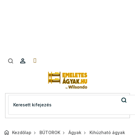
Ugrás
a
fő
tartalomhoz
Kezdőlap
BÚTOROK
Ágyak
Kihúzható ágyak