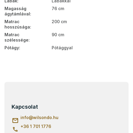
Lábak
:
Lábakkal
Magasság
76 cm
ágytámlával
:
Matrac
200 cm
hosszúsága
:
Matrac
90 cm
szélessége
:
Pótágy
:
Pótággyal
L
á
b
l
Kapcsolat
é
c
info
@
wilsondo.hu
+36 1 701 1776