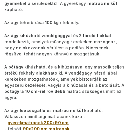
gyermekét a sérülésektől. A gyerekágy
matrac nélkül
kapható.
Az ágy teherbírása
100 kg
/ fekhely.
Az
ágy kihúzható vendégággyal
és
2 tároló fiókkal
rendelkezik, amelyek műanyag kerekeken mozognak,
hogy ne okozzanak sérülést a padlón. Nincsenek
rögzítve, tehát nagyon könnyű a mozgatásuk.
A
pótágy
kihúzható, és a kihúzásával egy második teljes
értékű fekhely alakítható ki. A vendégágy hátsó lábai
kerekeken mozgathatóak, amelyek biztosítják az
egyszerű kezelését, vagyis a kihúzását és a betolását. A
pótágyra
10 cm-rel rövidebb
matrac szükséges mint az
ágyra.
Az ágy
leesésgátló
és
matrac
nélkül
kapható.
Válasszon minőségi matracaink közül:
-
gyerekmatracok 200x90 cm
- felnőtt
90x200 cm matracok