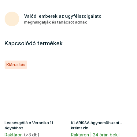
Valódi emberek az ügyfélszolgálato
meghallgatják és tanácsot adnak
Kapcsolódó termékek
Kiárusítás
Leesésgátló a Veronika 11
KLARISSA ágyneműhuzat -
ágyakhoz
krémszín
Raktáron
(>3 db)
Raktáron | 24 órán belül