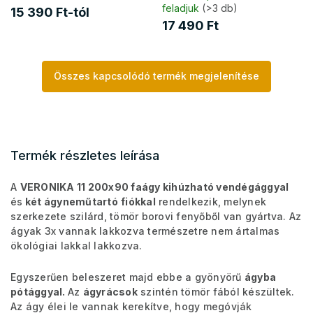
feladjuk
(>3 db)
15 390 Ft-tól
17 490 Ft
Összes kapcsolódó termék megjelenítése
Termék részletes leírása
A
VERONIKA 11 200x90 faágy kihúzható vendégággyal
és
két ágyneműtartó
fiókkal
rendelkezik, melynek
szerkezete szilárd, tömör borovi fenyőből van gyártva. Az
ágyak 3x vannak lakkozva természetre nem ártalmas
ökológiai lakkal lakkozva.
Egyszerűen beleszeret majd ebbe a gyönyörű
ágyba
pótággyal.
Az
ágyrácsok
szintén tömör fából készültek.
Az ágy élei le vannak kerekítve, hogy megóvják