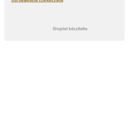
Süti beállítások szerkesztése
Shoptet készítette