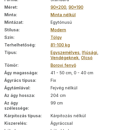
Méret
:
90x200
,
90x190
Minta
:
Minta nélkül
Mintázat
:
Egytónusú
Stílusa
:
Modern
Szín
:
Tölgy
Terhelhetőség
:
81-100 kg
Típus
:
Egyszemélyes
,
Ifjúsági
,
Vendégeknek
,
Olcsó
Tömör
:
Borovi fenyő
Ágy magassága
:
41 - 50 cm, 0 - 40 cm
Ágyrács típusa
:
Fix
Ágytámlával
:
Fejvég nélkül
Az ágy hossza
:
204 cm
Az ágy
99 cm
szélessége
:
Kárpitozás típusa
:
Kárpitozás nélkül
Kiszerelés
:
Ágyráccsal