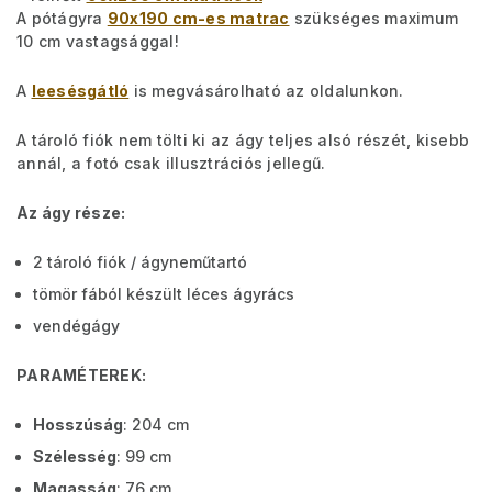
A pótágyra
90x190 cm-es matrac
szükséges maximum
10 cm vastagsággal!
A
leesésgátló
is megvásárolható az oldalunkon.
A tároló fiók nem tölti ki az ágy teljes alsó részét, kisebb
annál, a fotó csak illusztrációs jellegű.
Az ágy része:
2 tároló fiók / ágyneműtartó
tömör fából készült léces ágyrács
vendégágy
PARAMÉTEREK:
Hosszúság
: 204 cm
Szélesség
: 99 cm
Magasság
: 76 cm