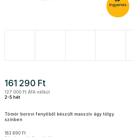
ingyenes
161 290 Ft
127 000 Ft ÁFA nélkül
Eg
2-5 hét
Tömör borovi fenyőből készült masszív ágy tölgy
színben
183 890 Ft