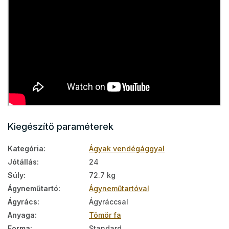
Kiegészítő paraméterek
Kategória
:
Ágyak vendégággyal
Jótállás
:
24
Súly
:
72.7 kg
Ágyneműtartó
:
Ágyneműtartóval
Ágyrács
:
Ágyráccsal
Anyaga
:
Tömör fa
Forma
:
Standard