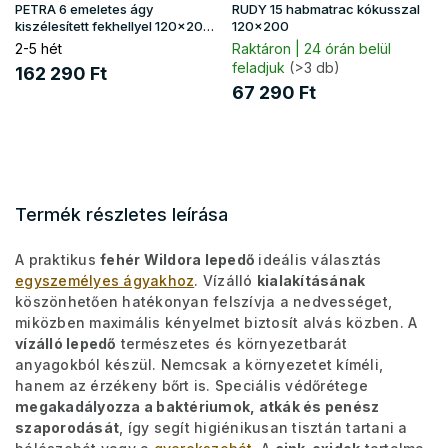
PETRA 6 emeletes ágy
RUDY 15 habmatrac kókusszal
kiszélesített fekhellyel 120x200
120x200
- borovi
2-5 hét
Raktáron | 24 órán belül
feladjuk
(>3 db)
162 290 Ft
67 290 Ft
Termék részletes leírása
A praktikus
fehér Wildora lepedő
ideális választás
egyszemélyes ágyakhoz
. Vízálló
kialakításának
köszönhetően hatékonyan felszívja a nedvességet,
miközben maximális kényelmet biztosít alvás közben. A
vízálló lepedő
természetes és környezetbarát
anyagokból készül. Nemcsak a környezetet kíméli,
hanem az érzékeny bőrt is. Speciális védőrétege
megakadályozza a baktériumok, atkák és penész
szaporodását
, így segít higiénikusan tisztán tartani a