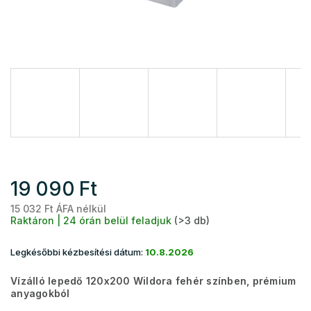
19 090 Ft
15 032 Ft ÁFA nélkül
Eg
Raktáron | 24 órán belül feladjuk
(>3 db)
Legkésőbbi kézbesítési dátum:
10.8.2026
Vízálló lepedő 120x200 Wildora fehér színben, prémium
anyagokból