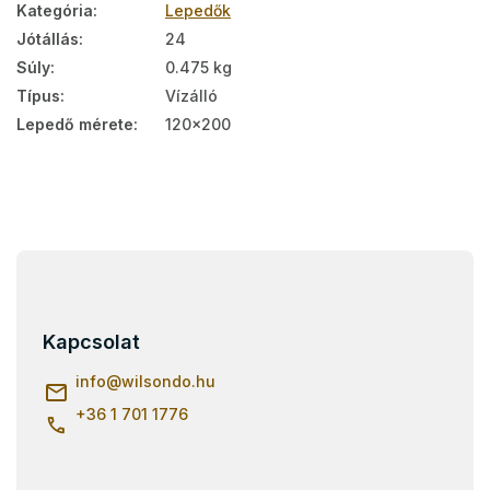
Kategória
:
Lepedők
Jótállás
:
24
Súly
:
0.475 kg
Típus
:
Vízálló
Lepedő mérete
:
120x200
L
á
b
l
Kapcsolat
é
c
info
@
wilsondo.hu
+36 1 701 1776