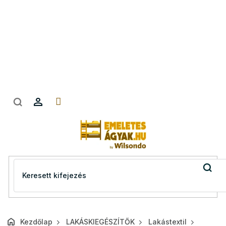
Ugrás
a
fő
tartalomhoz
Kezdőlap
LAKÁSKIEGÉSZÍTŐK
Lakástextil