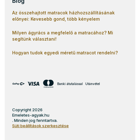
Blog
Az összehajtott matracok házhozszállításának
előnyei: Kevesebb gond, több kényelem
Milyen ágyrács a megfelelő a matracához? Mi
segítünk választani!
Hogyan tudok egyedi méretű matracot rendelni?
Banki átutalással
Utánvétel
Copyright 2026
Emeletes-agyak.hu
. Minden jog fenntartva.
Süti beállítások szerkesztése