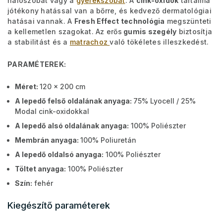
hálószobát vagy a
gyerekszobát
. A
cink-oxidok
tartalma
jótékony hatással van a bőrre, és kedvező dermatológiai
hatásai vannak. A
Fresh Effect technológia
megszünteti
a kellemetlen szagokat. Az erős
gumis szegély
biztosítja
a stabilitást és a
matrachoz
való tökéletes illeszkedést.
PARAMÉTEREK:
Méret:
120 x 200 cm
A lepedő felső oldalának anyaga:
75% Lyocell / 25%
Modal cink-oxidokkal
A lepedő alsó oldalának anyaga:
100% Poliészter
Membrán anyaga:
100% Poliuretán
A lepedő oldalsó anyaga:
100% Poliészter
Töltet anyaga:
100% Poliészter
Szín:
fehér
Kiegészítő paraméterek