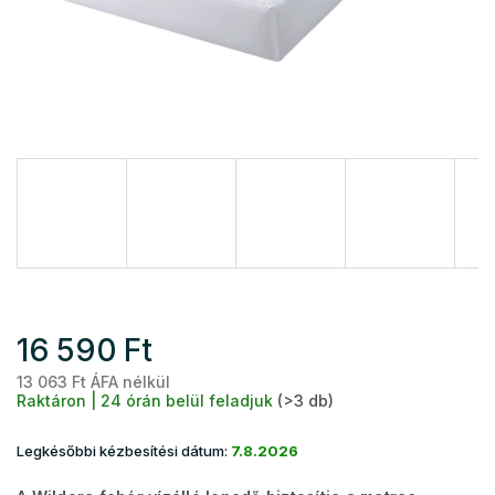
16 590 Ft
13 063 Ft ÁFA nélkül
Eg
Raktáron | 24 órán belül feladjuk
(>3 db)
Legkésőbbi kézbesítési dátum:
7.8.2026