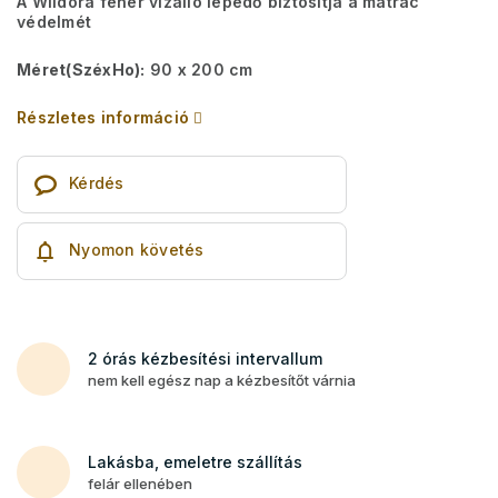
A Wildora fehér vízálló lepedő biztosítja a matrac
védelmét
Méret(SzéxHo):
90 x 200 cm
Részletes információ
Kérdés
Nyomon követés
2 órás kézbesítési intervallum
nem kell egész nap a kézbesítőt várnia
Lakásba, emeletre szállítás
felár ellenében