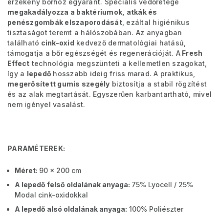
érzékeny bőrhöz egyaránt. Speciális védőrétege
megakadályozza a baktériumok, atkák és
penészgombák elszaporodását
, ezáltal higiénikus
tisztaságot teremt a hálószobában. Az anyagban
található
cink-oxid
kedvező dermatológiai hatású,
támogatja a bőr egészségét és regenerációját. A
Fresh
Effect
technológia megszünteti a kellemetlen szagokat,
így a
lepedő
hosszabb ideig friss marad. A praktikus,
megerősített gumis szegély
biztosítja a stabil rögzítést
és az alak megtartását. Egyszerűen karbantartható, mivel
nem igényel vasalást.
PARAMÉTEREK:
Méret:
90 x 200 cm
A lepedő felső oldalának anyaga:
75% Lyocell / 25%
Modal cink-oxidokkal
A lepedő alsó oldalának anyaga:
100% Poliészter