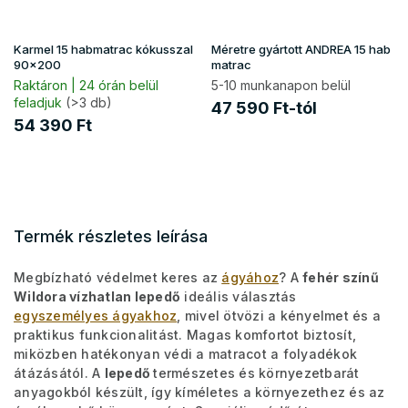
Karmel 15 habmatrac kókusszal
Méretre gyártott ANDREA 15 hab
90x200
matrac
Raktáron | 24 órán belül
5-10 munkanapon belül
feladjuk
(>3 db)
47 590 Ft-tól
54 390 Ft
Termék részletes leírása
Megbízható védelmet keres az
ágyához
? A
fehér színű
Wildora vízhatlan lepedő
ideális választás
egyszemélyes ágyakhoz
, mivel ötvözi a kényelmet és a
praktikus funkcionalitást. Magas komfortot biztosít,
miközben hatékonyan védi a matracot a folyadékok
átázásától. A
lepedő
természetes és környezetbarát
anyagokból készült, így kíméletes a környezethez és az