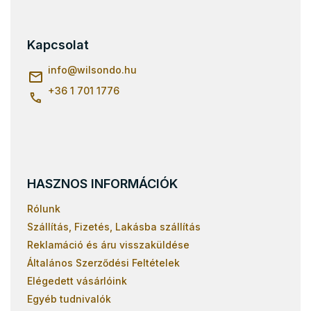
á
b
l
Kapcsolat
é
c
info
@
wilsondo.hu
+36 1 701 1776
HASZNOS INFORMÁCIÓK
Rólunk
Szállítás, Fizetés, Lakásba szállítás
Reklamáció és áru visszaküldése
Általános Szerződési Feltételek
Elégedett vásárlóink
Egyéb tudnivalók