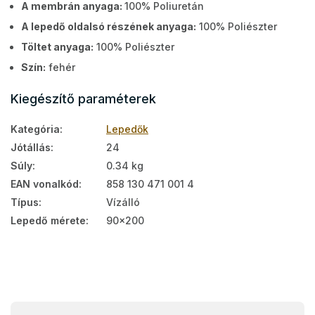
A membrán anyaga:
100% Poliuretán
A lepedő oldalsó részének anyaga:
100% Poliészter
Töltet anyaga:
100% Poliészter
Szín:
fehér
Kiegészítő paraméterek
Kategória
:
Lepedők
Jótállás
:
24
Súly
:
0.34 kg
EAN vonalkód
:
858 130 471 001 4
Típus
:
Vízálló
Lepedő mérete
:
90x200
L