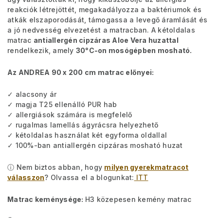
reakciók létrejöttét, megakadályozza a baktériumok és
atkák elszaporodását, támogassa a levegő áramlását és
a jó nedvesség elvezetést a matracban. A kétoldalas
matrac
antiallergén cipzáras Aloe Vera huzattal
rendelkezik, amely
30°C-on mosógépben mosható.
Az ANDREA 90 x 200 cm matrac előnyei:
✓ alacsony ár
✓ magja T25 ellenálló PUR hab
✓ allergiások számára is megfelelő
✓ rugalmas lamellás ágyrácsra helyezhető
✓ kétoldalas használat két egyforma oldallal
✓ 100%-ban antiallergén cipzáras mosható huzat
ⓘ Nem biztos abban, hogy
milyen gyerekmatracot
válasszon
? Olvassa el a blogunkat:
ITT
Matrac keménysége:
H3 közepesen kemény matrac