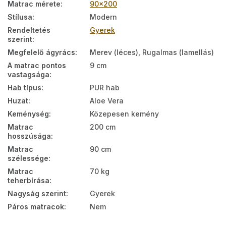
Matrac mérete
:
90x200
Stílusa
:
Modern
Rendeltetés
Gyerek
szerint
:
Megfelelő ágyrács
:
Merev (léces), Rugalmas (lamellás)
A matrac pontos
9 cm
vastagsága
:
Hab típus
:
PUR hab
Huzat
:
Aloe Vera
Keménység
:
Közepesen kemény
Matrac
200 cm
hosszúsága
:
Matrac
90 cm
szélessége
:
Matrac
70 kg
teherbírása
:
Nagyság szerint
:
Gyerek
Páros matracok
:
Nem