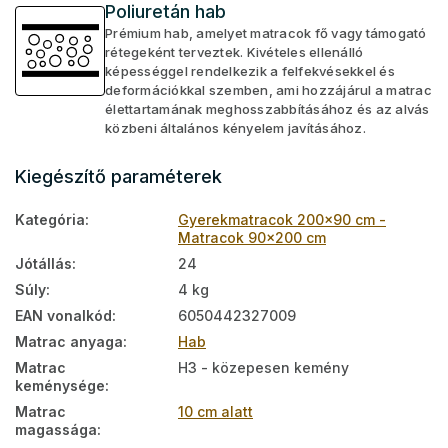
Poliuretán hab
Prémium hab, amelyet matracok fő vagy támogató
rétegeként terveztek. Kivételes ellenálló
képességgel rendelkezik a felfekvésekkel és
deformációkkal szemben, ami hozzájárul a matrac
élettartamának meghosszabbításához és az alvás
közbeni általános kényelem javításához.
Kiegészítő paraméterek
Kategória
:
Gyerekmatracok 200x90 cm -
Matracok 90x200 cm
Jótállás
:
24
Súly
:
4 kg
EAN vonalkód
:
6050442327009
Matrac anyaga
:
Hab
Matrac
H3 - közepesen kemény
keménysége
:
Matrac
10 cm alatt
magassága
: