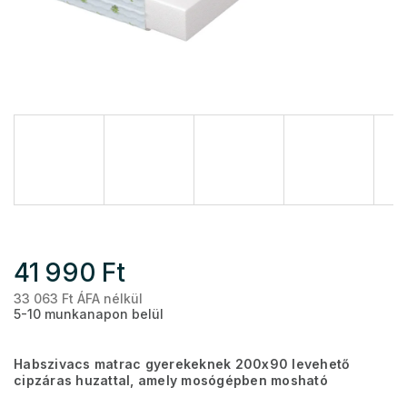
41 990 Ft
33 063 Ft ÁFA nélkül
Eg
5-10 munkanapon belül
Habszivacs matrac gyerekeknek 200x90 levehető
cipzáras huzattal, amely mosógépben mosható