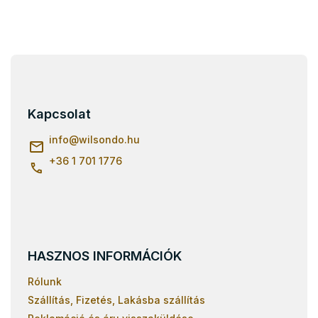
L
á
b
l
Kapcsolat
é
c
info
@
wilsondo.hu
+36 1 701 1776
HASZNOS INFORMÁCIÓK
Rólunk
Szállítás, Fizetés, Lakásba szállítás