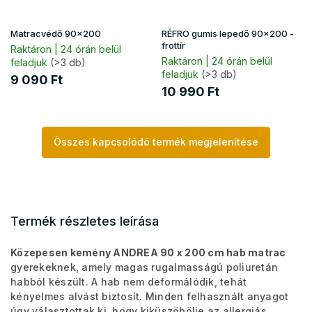
Matracvédő 90x200
RÉFRO gumis lepedő 90x200 -
frottír
Raktáron | 24 órán belül
Raktáron | 24 órán belül
feladjuk
(>3 db)
feladjuk
(>3 db)
9 090 Ft
10 990 Ft
Összes kapcsolódó termék megjelenítése
Termék részletes leírása
Közepesen kemény ANDREA 90 x 200 cm hab matrac
gyerekeknek, amely magas rugalmasságú poliuretán
habból készült. A hab nem deformálódik, tehát
kényelmes alvást biztosít. Minden felhasznált anyagot
úgy választottak ki, hogy kiküszöbölje az allergiás