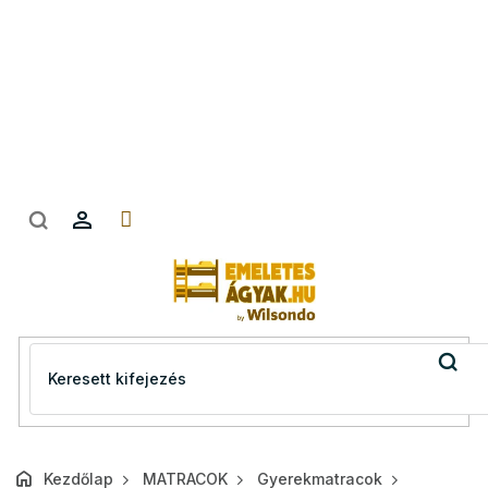
Ugrás
a
fő
tartalomhoz
Kezdőlap
MATRACOK
Gyerekmatracok