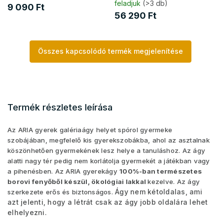
feladjuk
(>3 db)
9 090 Ft
56 290 Ft
Összes kapcsolódó termék megjelenítése
Termék részletes leírása
Az ARIA gyerek galériaágy helyet spórol gyermeke
szobájában, megfelelő kis gyerekszobákba, ahol az asztalnak
köszönhetően gyermekének lesz helye a tanuláshoz. Az ágy
alatti nagy tér pedig nem korlátolja gyermekét a játékban vagy
a pihenésben.
Az ARIA gyerekágy
100%-ban természetes
borovi fenyőből készül, ökológiai lakkal
kezelve. Az ágy
Ágy nem kétoldalas, ami
szerkezete erős és biztonságos.
azt jelenti, hogy a létrát csak az ágy jobb oldalára lehet
elhelyezni.