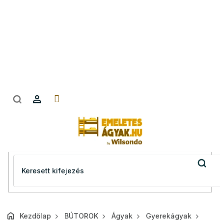
Ugrás
a
fő
tartalomhoz
Kezdőlap
BÚTOROK
Ágyak
Gyerekágyak