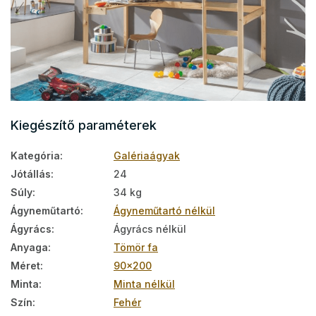
Kiegészítő paraméterek
Kategória
:
Galériaágyak
Jótállás
:
24
Súly
:
34 kg
Ágyneműtartó
:
Ágyneműtartó nélkül
Ágyrács
:
Ágyrács nélkül
Anyaga
:
Tömör fa
Méret
:
90x200
Minta
:
Minta nélkül
Szín
:
Fehér