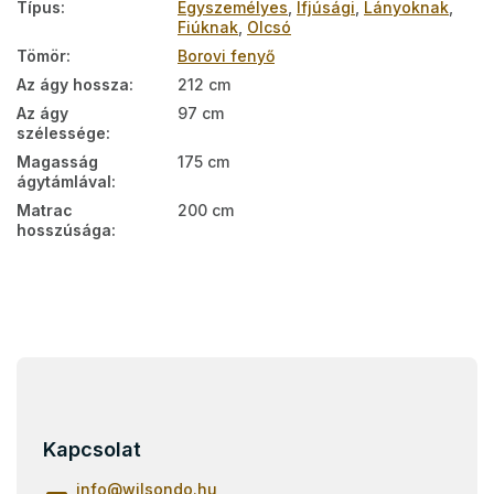
Típus
:
Egyszemélyes
,
Ifjúsági
,
Lányoknak
,
Fiúknak
,
Olcsó
Tömör
:
Borovi fenyő
Az ágy hossza
:
212 cm
Az ágy
97 cm
szélessége
:
Magasság
175 cm
ágytámlával
:
Matrac
200 cm
hosszúsága
:
L
á
b
l
Kapcsolat
é
c
info
@
wilsondo.hu