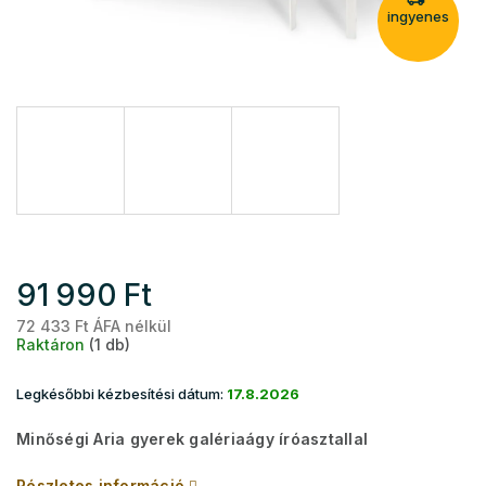
ingyenes
91 990 Ft
72 433 Ft ÁFA nélkül
Eg
Raktáron
(1 db)
Legkésőbbi kézbesítési dátum:
17.8.2026
Minőségi Aria gyerek galériaágy íróasztallal
Részletes információ