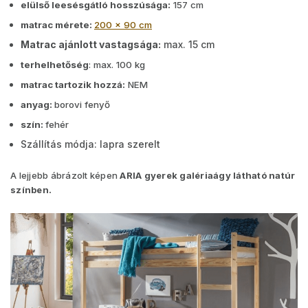
elülső leesésgátló hosszúsága:
157 cm
matrac mérete:
200 x 90 cm
Matrac ajánlott vastagsága:
max. 15 cm
terhelhetőség
: max. 100 kg
matrac tartozik hozzá:
NEM
anyag:
borovi fenyő
szín:
fehér
Szállítás módja: lapra szerelt
A lejjebb ábrázolt képen
ARIA gyerek galériaágy látható natúr
színben.