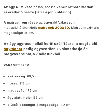
Az ágy NEM kétoldalas, csak a képen látható módon
szerelhető össze (létra a jobb oldalon).
A matrac nem
része az ágynak!
Válasszon
matrackínálatunkból:
matracok 200x90.
Matrac maximális
magassága: 15 cm.
Az ágy ágyrács nélkül kerül szállításra, a megfelelő
ágyrácsot
pedig egyszerűen kiválaszthatja és
megvásárolhatja kínálatunkból.
PARAMÉTEREK:
szélesség:
96,5 cm
hossz:
212 cm
magasság:
175 cm
ágy alatti hely
:
136 cm
elülső leesésgátló magassága:
40 cm