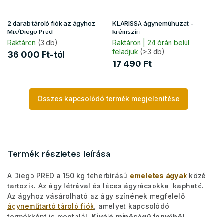
2 darab tároló fiók az ágyhoz
KLARISSA ágyneműhuzat -
Mix/Diego Pred
krémszín
Raktáron
(3 db)
Raktáron | 24 órán belül
feladjuk
(>3 db)
36 000 Ft-tól
17 490 Ft
Összes kapcsolódó termék megjelenítése
Termék részletes leírása
A Diego PRED a 150 kg teherbírású
emeletes ágyak
közé
tartozik. Az ágy létrával és léces ágyrácsokkal kapható.
Az ágyhoz vásárolható az ágy színének megfelelő
ágyneműtartó tároló fiók
, amelyet kapcsolódó
termékként is megtalál.
Kiváló minőségű fenyőből