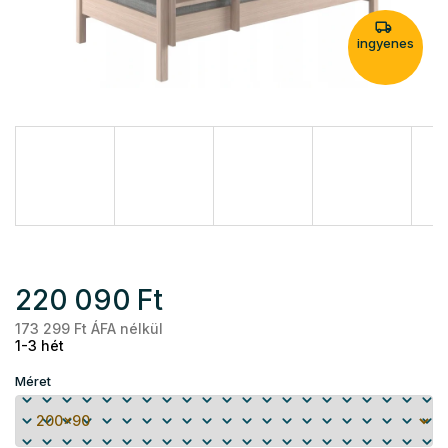
ingyenes
220 090 Ft
173 299 Ft ÁFA nélkül
Eg
1-3 hét
Méret