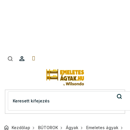
Ugrás
a
fő
tartalomhoz
Kezdőlap
BÚTOROK
Ágyak
Emeletes ágyak