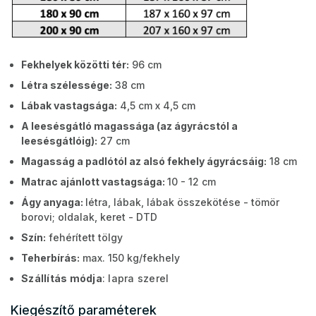
Fekhelyek közötti tér:
96 cm
Létra szélessége:
38 cm
Lábak vastagsága:
4,5 cm x 4,5 cm
A leesésgátló magassága (az ágyrácstól a
leesésgátlóig):
27 cm
Magasság a padlótól az alsó fekhely ágyrácsáig:
18 cm
Matrac ajánlott vastagsága:
10 - 12 cm
Ágy anyaga:
létra, lábak, lábak összekötése - tömör
borovi; oldalak, keret - DTD
Szín:
fehérített tölgy
Teherbírás:
max. 150 kg/fekhely
Szállítás módja
: lapra szerel
Kiegészítő paraméterek