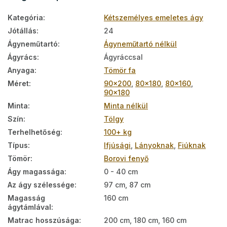
Kategória
:
Kétszemélyes emeletes ágy
Jótállás
:
24
Ágyneműtartó
:
Ágyneműtartó nélkül
Ágyrács
:
Ágyráccsal
Anyaga
:
Tömör fa
Méret
:
90x200
,
80x180
,
80x160
,
90x180
Minta
:
Minta nélkül
Szín
:
Tölgy
Terhelhetőség
:
100+ kg
Típus
:
Ifjúsági
,
Lányoknak
,
Fiúknak
Tömör
:
Borovi fenyő
Ágy magassága
:
0 - 40 cm
Az ágy szélessége
:
97 cm, 87 cm
Magasság
160 cm
ágytámlával
:
Matrac hosszúsága
:
200 cm, 180 cm, 160 cm