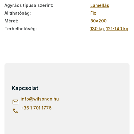
Ágyrács típusa szerint
:
Lamellás
Álltíhatóság
:
Fix
Méret
:
80x200
Terhelhetőség
:
130 kg
,
121-140 kg
L
á
b
l
Kapcsolat
é
c
info
@
wilsondo.hu
+36 1 701 1776