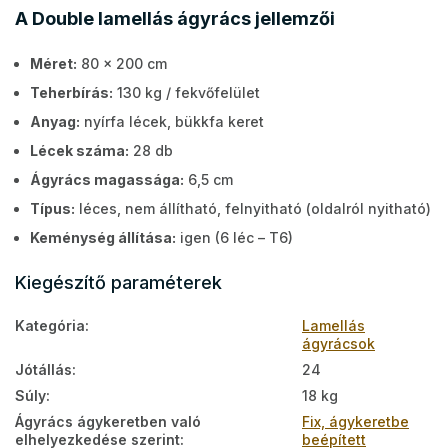
A Double lamellás ágyrács jellemzői
Méret:
80 x 200 cm
Teherbírás:
130 kg / fekvőfelület
Anyag:
nyírfa lécek, bükkfa keret
Lécek száma:
28 db
Ágyrács magassága:
6,5 cm
Típus:
léces, nem állítható, felnyitható (oldalról nyitható)
Keménység állítása:
igen (6 léc – T6)
Kiegészítő paraméterek
Kategória
:
Lamellás
ágyrácsok
Jótállás
:
24
Súly
:
18 kg
Ágyrács ágykeretben való
Fix, ágykeretbe
elhelyezkedése szerint
:
beépített