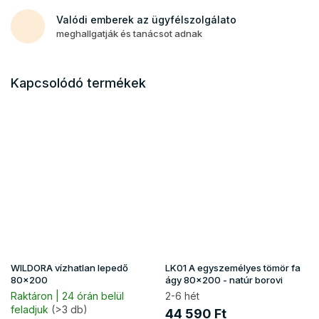
Valódi emberek az ügyfélszolgálato
meghallgatják és tanácsot adnak
Kapcsolódó termékek
WILDORA vízhatlan lepedő
LK01 A egyszemélyes tömör fa
80x200
ágy 80x200 - natúr borovi
Raktáron | 24 órán belül
2-6 hét
feladjuk
(>3 db)
44 590 Ft