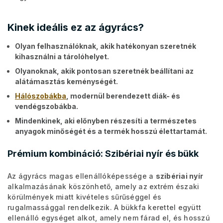
Kinek ideális ez az ágyrács?
Olyan felhasználóknak, akik hatékonyan szeretnék
kihasználni a tárolóhelyet.
Olyanoknak, akik pontosan szeretnék beállítani az
alátámasztás keménységét.
Hálószobákba
, modernül berendezett diák- és
vendégszobákba.
Mindenkinek, aki előnyben részesíti a természetes
anyagok minőségét és a termék hosszú élettartamát.
Prémium kombináció: Szibériai nyír és bükk
Az ágyrács magas ellenállóképessége a
szibériai nyír
alkalmazásának köszönhető, amely az extrém északi
körülmények miatt kivételes sűrűséggel és
rugalmassággal rendelkezik. A bükkfa kerettel együtt
ellenálló egységet alkot, amely nem fárad el, és hosszú