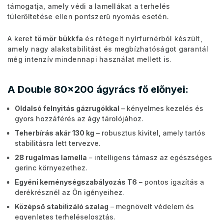
támogatja, amely védi a lamellákat a terhelés
túlerőltetése ellen pontszerű nyomás esetén.
A keret
tömör bükkfa
és rétegelt nyírfurnérból készült,
amely nagy alakstabilitást és megbízhatóságot garantál
még intenzív mindennapi használat mellett is.
A Double 80x200 ágyrács fő előnyei:
Oldalsó felnyitás gázrugókkal
– kényelmes kezelés és
gyors hozzáférés az ágy tárolójához.
Teherbírás akár 130 kg
– robusztus kivitel, amely tartós
stabilitásra lett tervezve.
28 rugalmas lamella
– intelligens támasz az egészséges
gerinc környezethez.
Egyéni keménységszabályozás T6
– pontos igazítás a
derékrésznél az Ön igényeihez.
Középső stabilizáló szalag
– megnövelt védelem és
egyenletes terheléselosztás.