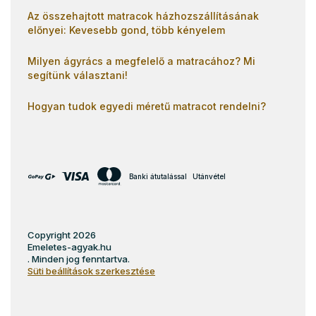
Az összehajtott matracok házhozszállításának
előnyei: Kevesebb gond, több kényelem
Milyen ágyrács a megfelelő a matracához? Mi
segítünk választani!
Hogyan tudok egyedi méretű matracot rendelni?
Banki átutalással
Utánvétel
Copyright 2026
Emeletes-agyak.hu
. Minden jog fenntartva.
Süti beállítások szerkesztése