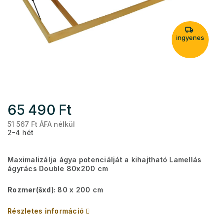
ingyenes
65 490 Ft
51 567 Ft ÁFA nélkül
Eg
2-4 hét
Maximalizálja ágya potenciálját a kihajtható Lamellás
ágyrács Double 80x200 cm
Rozmer(šxd):
80 x 200 cm
Részletes információ