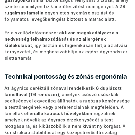
gázrugókkal
sima, biztonságos felnyitást biztosít, amely
szinte semmilyen fizikai erőfeszítést nem igényel. A
28
rugalmas lamella
egyenletes nyomáseloszlást és
folyamatos levegőkeringést biztosít a matrac alatt.
Ez a szellőztetőrendszer
aktívan megakadályozza a
nedvesség felhalmozódását és az allergének
kialakulását
, így tisztán és higiénikusan tartja az alvási
környezetet, és meghosszabbítja az egész ágyrendszer
élettartamát.
Technikai pontosság és zónás ergonómia
Az ágyrács deréktáji zónával rendelkezik
6 duplázott
lamellával (T6 rendszer)
, amelyek csúszó csúszkák
segítségével egyedileg állíthatók a rugózás keménysége
a testtömegének vagy preferenciáinak megfelelően. A
lamellák
ellenálló kaucsuk hüvelyekben
rögzülnek,
amelyek növelik az ágyrács érzékenységét a test
mozgásaira, és kiküszöbölik a nem kívánt nyikorgást. A
konstrukció stabilitását egy középső erősítő szalag