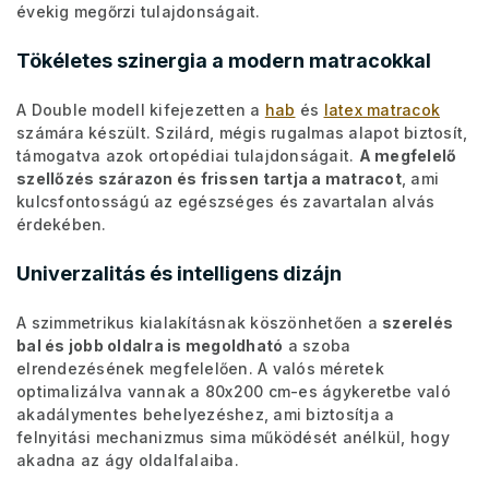
évekig megőrzi tulajdonságait.
Tökéletes szinergia a modern matracokkal
A Double modell kifejezetten a
hab
és
latex matracok
számára készült. Szilárd, mégis rugalmas alapot biztosít,
támogatva azok ortopédiai tulajdonságait.
A megfelelő
szellőzés szárazon és frissen tartja a matracot
, ami
kulcsfontosságú az egészséges és zavartalan alvás
érdekében.
Univerzalitás és intelligens dizájn
A szimmetrikus kialakításnak köszönhetően a
szerelés
bal és jobb oldalra is megoldható
a szoba
elrendezésének megfelelően. A valós méretek
optimalizálva vannak a 80x200 cm-es ágykeretbe való
akadálymentes behelyezéshez, ami biztosítja a
felnyitási mechanizmus sima működését anélkül, hogy
akadna az ágy oldalfalaiba.