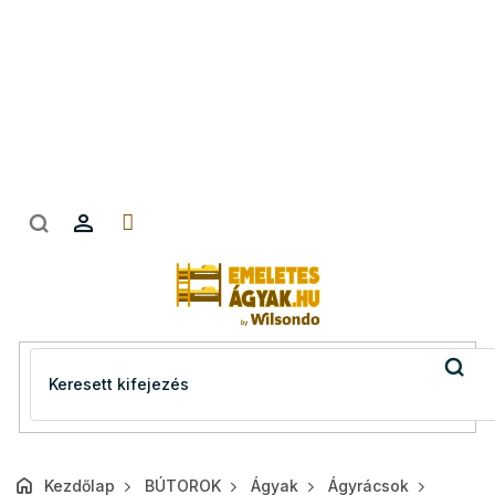
Ugrás
a
fő
tartalomhoz
Kezdőlap
BÚTOROK
Ágyak
Ágyrácsok