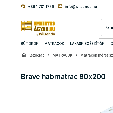
Ugrás
+36 1 701 1776
info@wilsondo.hu
a
fő
tartalomhoz
BÚTOROK
MATRACOK
LAKÁSKIEGÉSZÍTŐK
G
Kezdőlap
MATRACOK
Matracok méret sz
Brave habmatrac 80x200