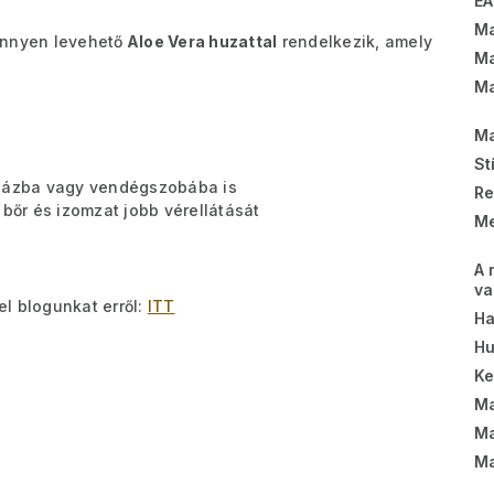
EA
Ma
önnyen levehető
Aloe Vera huzattal
rendelkezik, amely
Ma
Ma
Ma
St
dházba vagy vendégszobába is
Re
 bőr és izomzat jobb vérellátását
Me
A 
va
el blogunkat erről:
ITT
Ha
Hu
K
Ma
Ma
Ma