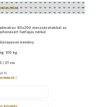
abmatrac 80x200 masszázshabbal az
ihenésért hátfájás nélkül
közepesen kemény
ég:
100 kg
3 / 21 cm
50 Ft
formáció
s
n követés