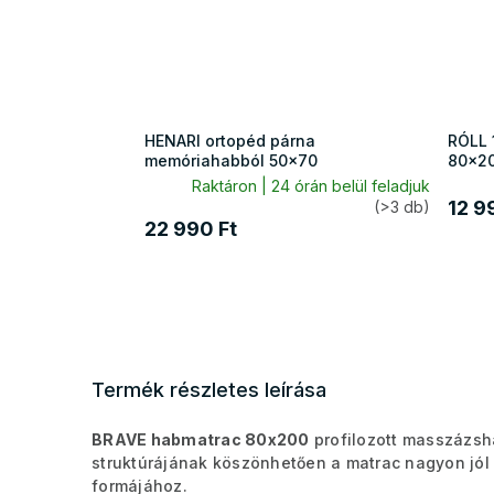
HENARI ortopéd párna
RÓLL 
memóriahabból 50x70
80x2
Raktáron | 24 órán belül feladjuk
12 9
(>3 db)
22 990 Ft
Termék részletes leírása
BRAVE habmatrac 80x200
profilozott masszázsha
struktúrájának köszönhetően a matrac nagyon jól s
formájához.