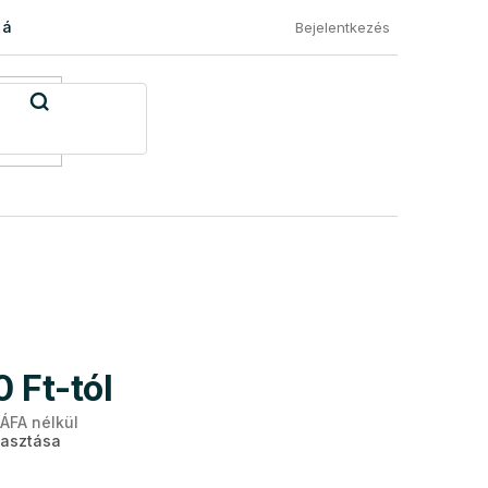
 áru visszaküldése
Általános Szerződési Feltételek
Eléged
Bejelentkezés
0 Ft
-tól
 ÁFA nélkül
Egységár:
lasztása