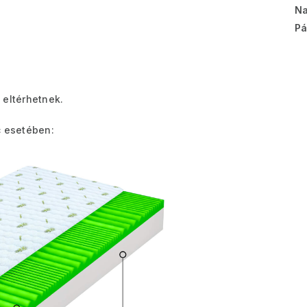
Na
Pá
 eltérhetnek.
 esetében: