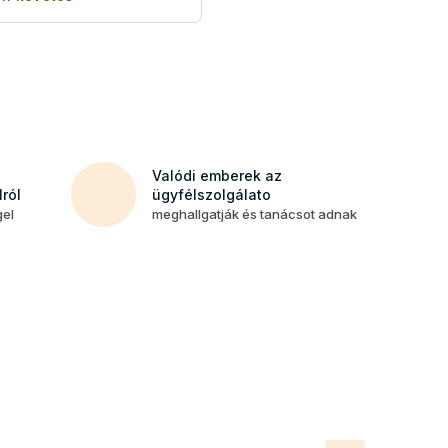
Valódi emberek az
ról
ügyfélszolgálato
gel
meghallgatják és tanácsot adnak