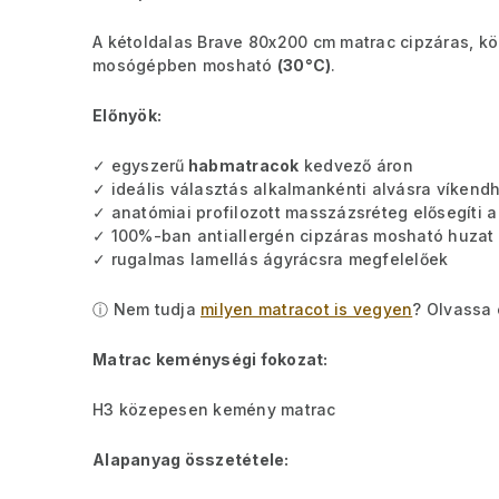
A kétoldalas Brave 80x200 cm matrac cipzáras, k
mosógépben mosható
(30°C)
.
Előnyök:
✓ egyszerű
habmatracok
kedvező áron
✓ ideális választás alkalmankénti alvásra víken
✓ anatómiai profilozott masszázsréteg elősegíti a
✓ 100%-ban antiallergén cipzáras mosható huzat
✓ rugalmas lamellás ágyrácsra megfelelőek
ⓘ Nem tudja
milyen matracot is vegyen
? Olvassa 
Matrac keménységi fokozat:
H3 közepesen kemény matrac
Alapanyag összetétele: