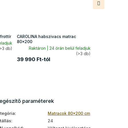
Következő
termék
rottír
CAROLINA habszivacs matrac
80x200
eladjuk
Raktáron | 24 órán belül feladjuk
>3 db)
(>3 db)
39 990 Ft-tól
iegészítő paraméterek
tegória
:
Matracok 80x200 cm
tállás
:
24