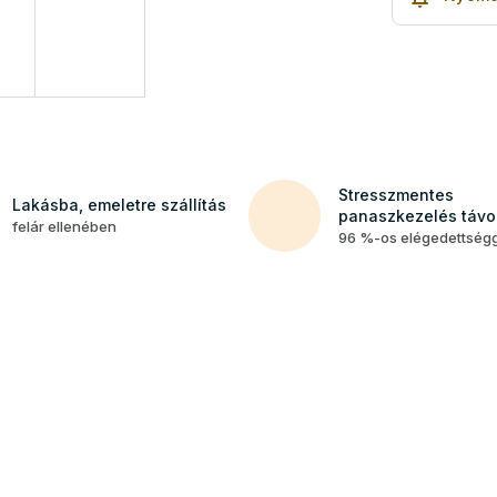
Stresszmentes
Lakásba, emeletre szállítás
panaszkezelés távol
felár ellenében
96 %-os elégedettség