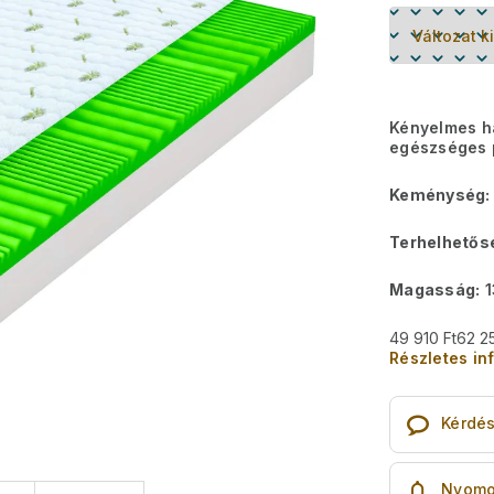
Kényelmes h
egészséges p
Keménység:
Terhelhetős
Magasság:
1
49 910 Ft
62 2
Részletes in
Kérdé
Nyomo