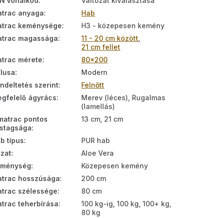
N vonalkód
:
Változat kiválasztása
trac anyaga
:
Hab
trac keménysége
:
H3 - közepesen kemény
trac magassága
:
11 - 20 cm között
,
21 cm fellet
trac mérete
:
80x200
ílusa
:
Modern
ndeltetés szerint
:
Felnőtt
gfelelő ágyrács
:
Merev (léces), Rugalmas
(lamellás)
matrac pontos
13 cm, 21 cm
stagsága
:
b típus
:
PUR hab
zat
:
Aloe Vera
eménység
:
Közepesen kemény
trac hosszúsága
:
200 cm
trac szélessége
:
80 cm
trac teherbírása
:
100 kg-ig, 100 kg, 100+ kg,
80 kg