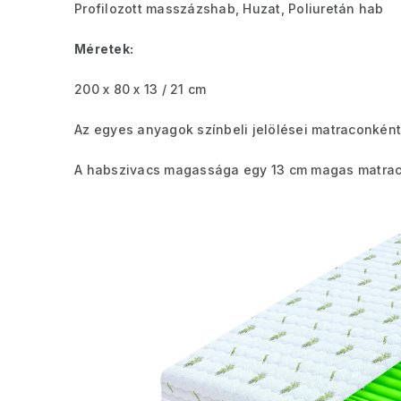
Profilozott masszázshab, Huzat, Poliuretán hab
Méretek:
200 x 80 x 13 / 21 cm
Az egyes anyagok színbeli jelölései matraconként
A habszivacs magassága egy 13 cm magas matrac