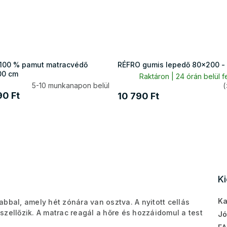
100 % pamut matracvédő
RÉFRO gumis lepedő 80x200 - f
00 cm
Raktáron | 24 órán belül f
5-10 munkanapon belül
(
90 Ft
10 790 Ft
K
Ka
bbal, amely hét zónára van osztva. A nyitott cellás
zellőzik. A matrac reagál a hőre és hozzáidomul a test
Jó