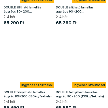
ingyenes szállítással
ingyenes szállítással
DOUBLE állítható lamellás
DOUBLE állítható lamellás
ágyrács 80x200
ágyrács 90x200
(130kg/fekhely)
(130kg/fekhely)
2-4 hét
2-4 hét
65 290 Ft
65 390 Ft
ingyenes szállítással
ingyenes szállítással
DOUBLE felnyitható lamellás
DOUBLE felnyitható lamellás
ágyrác 80x200 (130kg/fekhely)
ágyrác 90x200 (130kg/fekhely)
2-4 hét
2-4 hét
65 490 Ft
65 590 Ft