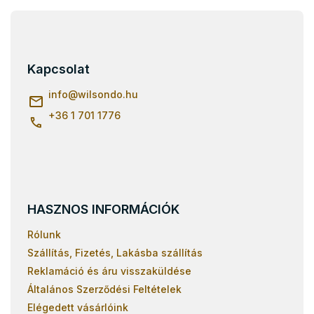
Ágyrácsok 80x180
L
á
Ágyrácsok 80x170
b
Ágyrácsok 90x190
l
Kapcsolat
é
Lamellás ágyrácsok 120x200
c
info
@
wilsondo.hu
+36 1 701 1776
HASZNOS INFORMÁCIÓK
Rólunk
Szállítás, Fizetés, Lakásba szállítás
Reklamáció és áru visszaküldése
Általános Szerződési Feltételek
Elégedett vásárlóink