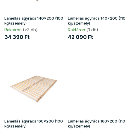
k
e
l
i
Lamellás ágyrács 140x200 (100
Lamellás ágyrács 140x200 (110
s
kg/személy)
kg/személy)
t
Raktáron
(>3 db)
Raktáron
(3 db)
á
34 390 Ft
42 090 Ft
j
a
Lamellás ágyrács 160x200 (100
Lamellás ágyrács 160x200 (110
kg/személy)
kg/személy)