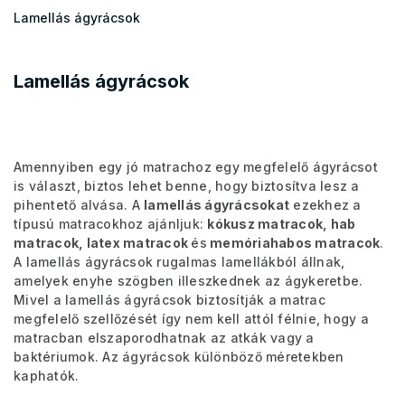
Lamellás ágyrácsok
Lamellás ágyrácsok
Amennyiben egy jó matrachoz egy megfelelő ágyrácsot
is választ, biztos lehet benne, hogy biztosítva lesz a
pihentető alvása. A
lamellás ágyrácsokat
ezekhez a
típusú matracokhoz ajánljuk:
kókusz matracok, hab
matracok, latex matracok
és
memóriahabos matracok
.
A lamellás ágyrácsok rugalmas lamellákból állnak,
amelyek enyhe szögben illeszkednek az ágykeretbe.
Mivel a lamellás ágyrácsok biztosítják a matrac
megfelelő szellőzését így nem kell attól félnie, hogy a
matracban elszaporodhatnak az atkák vagy a
baktériumok. Az ágyrácsok különböző méretekben
kaphatók.