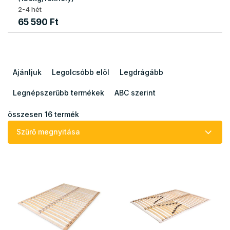
2-4 hét
65 590 Ft
T
e
Ajánljuk
Legolcsóbb elöl
Legdrágább
r
m
Legnépszerűbb termékek
ABC szerint
é
k
összesen
16
termék
e
Szűrő megnyitása
k
r
T
e
e
n
r
d
m
e
é
z
k
é
e
s