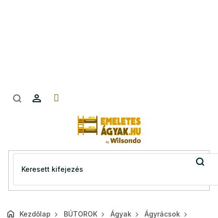
Ugrás
a
fő
tartalomhoz
Kezdőlap
BÚTOROK
Ágyak
Ágyrácsok