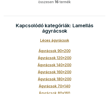
összesen
16
termék
L
i
s
t
a
Kapcsolódó kategóriák: Lamellás
i
ágyrácsok
r
á
Léces ágyrácsok
n
y
í
Ágyrácsok 90x200
t
Ágyrácsok 120x200
á
s
Ágyrácsok 140x200
e
Ágyrácsok 160x200
l
e
Ágyrácsok 180x200
m
Ágyrácsok 70x140
e
i
Ágyrácsok 80x160
Ágyrácsok 70x160
Ágyrácsok 90x180