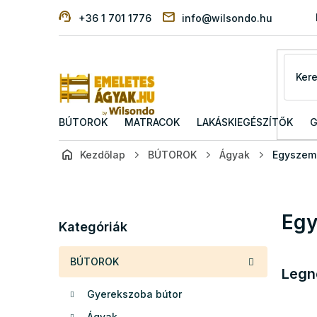
Ugrás
+36 1 701 1776
info@wilsondo.hu
a
fő
tartalomhoz
BÚTOROK
MATRACOK
LAKÁSKIEGÉSZÍTŐK
G
Kezdőlap
BÚTOROK
Ágyak
Egyszem
O
l
d
Kategóriák
Egy
a
Kategóriák
átugrása
l
s
BÚTOROK
ó
Legn
p
Gyerekszoba bútor
a
n
Ágyak