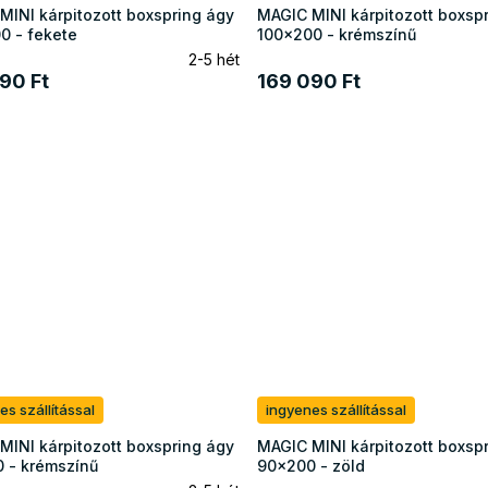
MINI kárpitozott boxspring ágy
MAGIC MINI kárpitozott boxsp
0 - fekete
100x200 - krémszínű
2-5 hét
90 Ft
169 090 Ft
es szállítással
ingyenes szállítással
MINI kárpitozott boxspring ágy
MAGIC MINI kárpitozott boxsp
 - krémszínű
90x200 - zöld