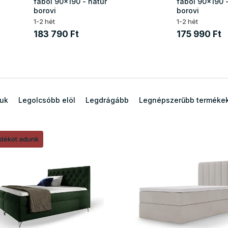
fából 90x190 - natúr
fából 90x190 -
borovi
borovi
1-2 hét
1-2 hét
183 790 Ft
175 990 Ft
juk
Legolcsóbb elöl
Legdrágább
Legnépszerűbb terméke
ndékot adunk