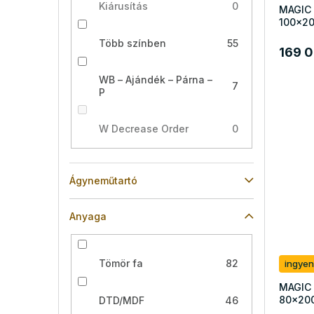
Kiárusítás
0
MAGIC 
100x20
Több színben
55
169 0
WB – Ajándék – Párna –
7
P
W Decrease Order
0
Ágyneműtartó
Anyaga
Tömör fa
82
ingyen
MAGIC 
80x200
DTD/MDF
46