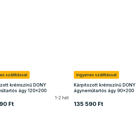
es szállítással
ingyenes szállítással
ozott krémszínű DONY
Kárpitozott krémszínű DONY
űtartós ágy 120x200
ágyneműtartós ágy 90x200
1-2 hét
90 Ft
135 590 Ft