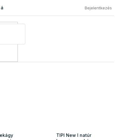
 áru visszaküldése
Általános Szerződési Feltételek
Eléged
Bejelentkezés
ekágy
TIPI New I natúr