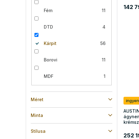
142 7
Fém
11
DTD
4
Kárpit
56
Borovi
11
MDF
1
Méret
ingyen
AUSTIN
Minta
ágynem
krémsz
Stílusa
252 1