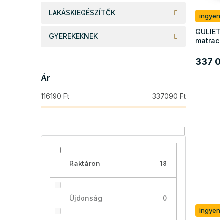
l
z
i
LAKÁSKIEGÉSZÍTŐK
é
ingyen
s
s
GULIET
t
e
GYEREKEKNEK
matrac
á
j
337 0
a
Ár
116190
Ft
337090
Ft
Raktáron
18
Újdonság
0
ingyen