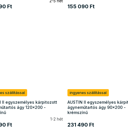
2-5 hét
90 Ft
155 090 Ft
es szállítással
ingyenes szállítással
 II egyszemélyes kárpitozott
AUSTIN II egyszemélyes kárpi
űtartós ágy 120x200 -
ágyneműtartós ágy 90x200 -
ínű
krémszínű
1-2 hét
90 Ft
231 490 Ft