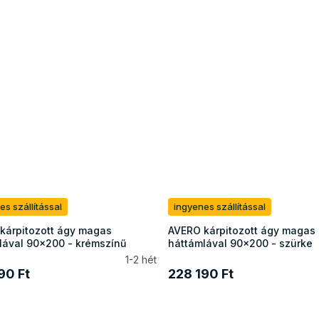
es szállítással
ingyenes szállítással
kárpitozott ágy magas
AVERO kárpitozott ágy magas
lával 90x200 - krémszínű
háttámlával 90x200 - szürke
1-2 hét
90 Ft
228 190 Ft