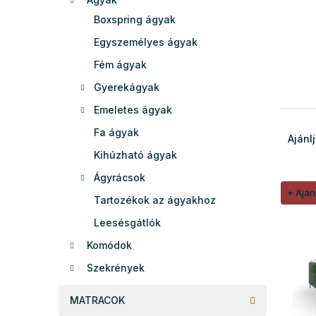
e
Boxspring ágyak
l
Egyszemélyes ágyak
Fém ágyak
Gyerekágyak
Emeletes ágyak
T
Fa ágyak
e
Ajánl
r
Kihúzható ágyak
m
Ágyrácsok
é
+ Ajá
T
k
Tartozékok az ágyakhoz
e
e
Leesésgátlók
r
k
m
r
Komódok
é
e
Szekrények
k
n
e
d
MATRACOK
k
e