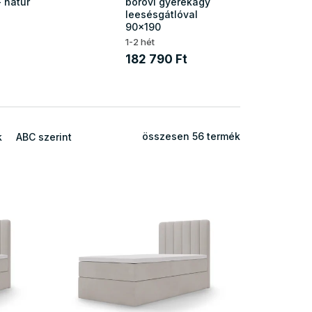
 natúr
borovi gyerekágy
leesésgátlóval
90x190
1-2 hét
182 790 Ft
összesen
56
termék
k
ABC szerint