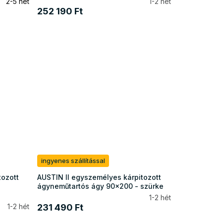
2-5 hét
1-2 hét
252 190 Ft
ingyenes szállítással
tozott
AUSTIN II egyszemélyes kárpitozott
ágyneműtartós ágy 90x200 - szürke
1-2 hét
1-2 hét
231 490 Ft