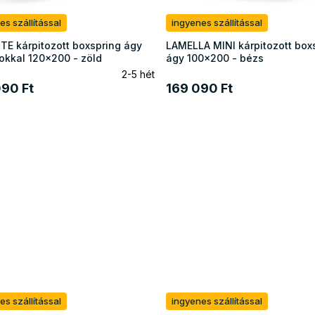
es szállítással
ingyenes szállítással
TE kárpitozott boxspring ágy
LAMELLA MINI kárpitozott box
okkal 120x200 - zöld
ágy 100x200 - bézs
2-5 hét
90 Ft
169 090 Ft
es szállítással
ingyenes szállítással