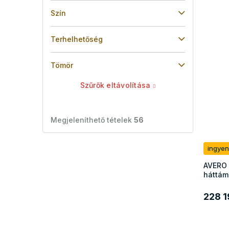
Szín
Terhelhetőség
Tömör
Szűrők eltávolítása
Megjeleníthető tételek
56
ingyen
AVERO 
háttám
228 1