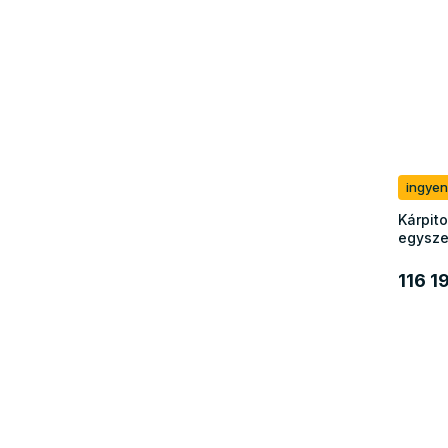
ingyen
Kárpit
egysze
116 1