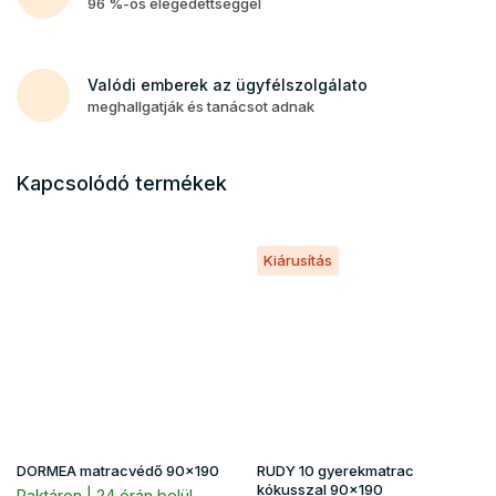
96 %-os elégedettséggel
Valódi emberek az ügyfélszolgálato
meghallgatják és tanácsot adnak
Kapcsolódó termékek
Kiárusítás
DORMEA matracvédő 90x190
RUDY 10 gyerekmatrac
kókusszal 90x190
Raktáron | 24 órán belül