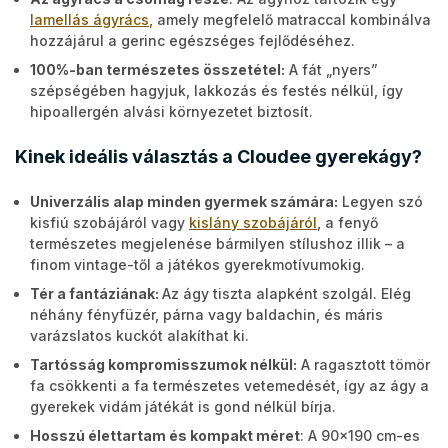
lamellás ágyrács
, amely megfelelő matraccal kombinálva
hozzájárul a gerinc egészséges fejlődéséhez.
100%-ban természetes összetétel:
A fát „nyers”
szépségében hagyjuk, lakkozás és festés nélkül, így
hipoallergén alvási környezetet biztosít.
Kinek ideális választás a Cloudee gyerekágy?
Univerzális alap minden gyermek számára:
Legyen szó
kisfiú szobájáról vagy
kislány szobájáról
, a fenyő
természetes megjelenése bármilyen stílushoz illik – a
finom vintage-től a játékos gyerekmotívumokig.
Tér a fantáziának:
Az ágy tiszta alapként szolgál. Elég
néhány fényfüzér, párna vagy baldachin, és máris
varázslatos kuckót alakíthat ki.
Tartósság kompromisszumok nélkül:
A ragasztott tömör
fa csökkenti a fa természetes vetemedését, így az ágy a
gyerekek vidám játékát is gond nélkül bírja.
Hosszú élettartam és kompakt méret
: A 90x190 cm-es