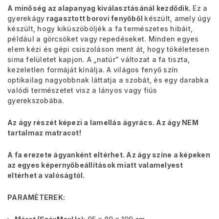
A minőség az alapanyag kiválasztásánál kezdődik.
Ez a
gyerekágy
ragasztott borovi fenyőből
készült, amely úgy
készült, hogy kiküszöböljék a fa természetes hibáit,
például a görcsöket vagy repedéseket. Minden egyes
elem kézi és gépi csiszoláson ment át, hogy tökéletesen
sima felületet kapjon. A „natúr” változat a fa tiszta,
kezeletlen formáját kínálja. A világos fenyő szín
optikailag nagyobbnak láttatja a szobát, és egy darabka
valódi természetet visz a lányos vagy fiús
gyerekszobába.
Az ágy részét képezi a lamellás ágyrács. Az ágy NEM
tartalmaz matracot!
A fa erezete ágyanként eltérhet. Az ágy színe a képeken
az egyes képernyőbeállítások miatt valamelyest
eltérhet a valóságtól.
PARAMÉTEREK: