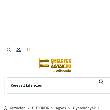
Ugrás
a
fő
tartalomhoz
Kezdőlap
BÚTOROK
Ágyak
Gyerekágyak