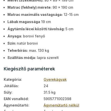
Méret (SzéxMaxHo):
95 x 89 x 199 cm
Matrac (fekhely) mérete:
90 x 190 cm
Matrac maximális vastagsága:
12-15 cm
Lábak magassága
19 cm
Ágytámla lécei közötti távolság:
5 cm
Anyaga:
borovi fenyő
Szín:
natúr borovi
Teherbírás:
max. 130 kg
Szállítás módja:
lapra szerelt
Kiegészítő paraméterek
Kategória
:
Gyerekágyak
Jótállás
:
24
Súly
:
31.5 kg
EAN vonalkód
:
5905771002398
Ágyneműtartó
:
Ágyneműtartó nélkül