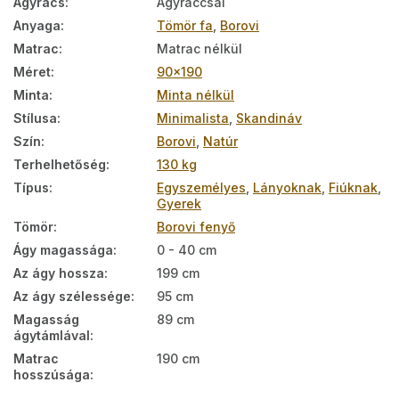
Ágyrács
:
Ágyráccsal
Anyaga
:
Tömör fa
,
Borovi
Matrac
:
Matrac nélkül
Méret
:
90x190
Minta
:
Minta nélkül
Stílusa
:
Minimalista
,
Skandináv
Szín
:
Borovi
,
Natúr
Terhelhetőség
:
130 kg
Típus
:
Egyszemélyes
,
Lányoknak
,
Fiúknak
,
Gyerek
Tömör
:
Borovi fenyő
Ágy magassága
:
0 - 40 cm
Az ágy hossza
:
199 cm
Az ágy szélessége
:
95 cm
Magasság
89 cm
ágytámlával
:
Matrac
190 cm
hosszúsága
: