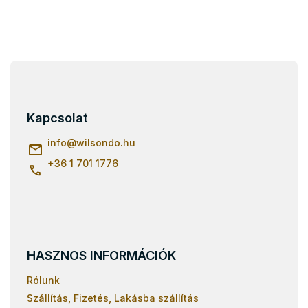
L
á
b
l
Kapcsolat
é
c
info
@
wilsondo.hu
+36 1 701 1776
HASZNOS INFORMÁCIÓK
Rólunk
Szállítás, Fizetés, Lakásba szállítás