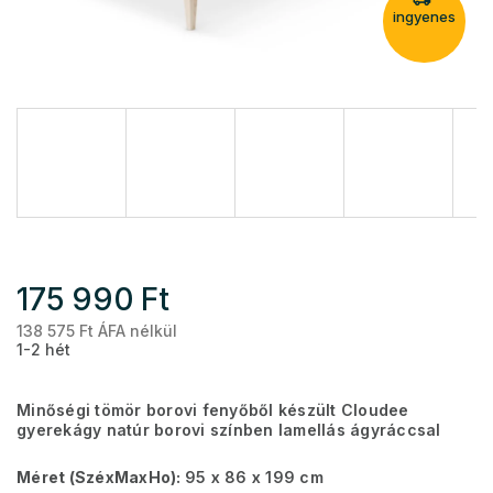
ingyenes
175 990 Ft
138 575 Ft ÁFA nélkül
Eg
1-2 hét
Minőségi tömör borovi fenyőből készült Cloudee
gyerekágy natúr borovi színben lamellás ágyráccsal
Méret (SzéxMaxHo):
95 x 86 x 199 cm