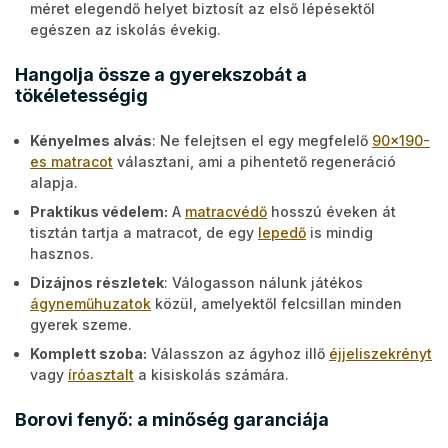
méret elegendő helyet biztosít az első lépésektől
egészen az iskolás évekig.
Hangolja össze a gyerekszobát a
tökéletességig
Kényelmes alvás
: Ne felejtsen el egy megfelelő
90x190-
es matracot
választani, ami a pihentető regeneráció
alapja.
Praktikus védelem:
A
matracvédő
hosszú éveken át
tisztán tartja a matracot, de egy
lepedő
is mindig
hasznos.
Dizájnos részletek
: Válogasson nálunk játékos
ágyneműhuzatok
közül, amelyektől felcsillan minden
gyerek szeme.
Komplett szoba:
Válasszon az ágyhoz illő
éjjeliszekrényt
vagy
íróasztalt
a kisiskolás számára.
Borovi fenyő: a minőség garanciája