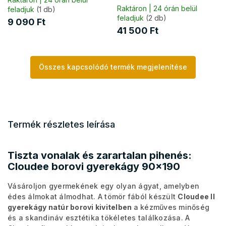
Raktáron | 24 órán belül
feladjuk
(1 db)
feladjuk
(2 db)
9 090 Ft
41 500 Ft
Összes kapcsolódó termék megjelenítése
Termék részletes leírása
Tiszta vonalak és zarartalan pihenés:
Cloudee borovi gyerekágy 90x190
Vásároljon gyermekének egy olyan ágyat, amelyben
édes álmokat álmodhat. A tömör fából készült
Cloudee II
gyerekágy natúr borovi kivitelben
a kézműves minőség
és a skandináv esztétika tökéletes találkozása. A