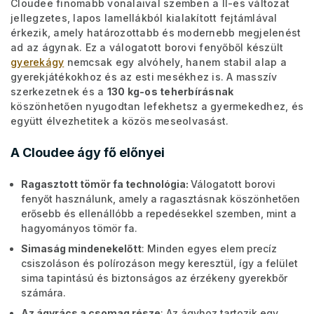
Cloudee finomabb vonalaival szemben a II-es változat
jellegzetes, lapos lamellákból kialakított fejtámlával
érkezik, amely határozottabb és modernebb megjelenést
ad az ágynak. Ez a válogatott borovi fenyőből készült
gyerekágy
nemcsak egy alvóhely, hanem stabil alap a
gyerekjátékokhoz és az esti mesékhez is. A masszív
szerkezetnek és a
130 kg-os teherbírásnak
köszönhetően nyugodtan lefekhetsz a gyermekedhez, és
együtt élvezhetitek a közös meseolvasást.
A Cloudee ágy fő előnyei
Ragasztott tömör fa technológia:
Válogatott borovi
fenyőt használunk, amely a ragasztásnak köszönhetően
erősebb és ellenállóbb a repedésekkel szemben, mint a
hagyományos tömör fa.
Simaság mindenekelőtt
: Minden egyes elem precíz
csiszoláson és polírozáson megy keresztül, így a felület
sima tapintású és biztonságos az érzékeny gyerekbőr
számára.
Az ágyrács a csomag része
: Az ágyhoz tartozik egy